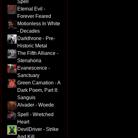
Spell
Eternal Evil -
Forever Feared
Motionless In White
- Decades
Darkthrone - Pre-
Historic Metal
The Fifth Alliance -
Stenahoria
Evanescence -
Sanctuary
Green Carnation - A
Dark Poem, Part II:
Sanguis
Alvader - Woede
Spell - Wretched
Heart
DevilDriver - Strike
And Kill