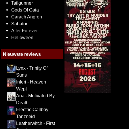
Tailgunner
Gods Of Gaia
Carach Angren
Sabaton
After Forever
Helloween
Nieuwste reviews
Lynx - Trinity Of
Suns
Inferi - Heaven
Wept
Ana - Motivated By
Death
Electric Callboy -
Tanzneid
Leatherwitch - First