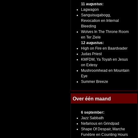
11 augustus:
Lagwagon
Sanguisugabogg,
Revocation en Internal
Bleeding
Wolves In The Throne Room
en Ter Ziele
12 augustus:
High on Fire en Baardvader
Judas Priest
KMFDM, Ya Toyah en Jesus
on Extesy
Mushroomhead en Mountain
Eye
Summer Breeze
Over één maand
6 september:
Jazz Sabbath
Nefarious en Grindpad
Shape Of Despair, Marche
Funèbre en Counting Hours