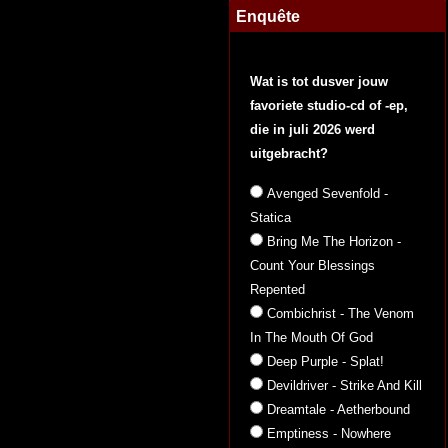
Enquête
Wat is tot dusver jouw
favoriete studio-cd of -ep,
die in juli 2026 werd
uitgebracht?
Avenged Sevenfold -
Statica
Bring Me The Horizon -
Count Your Blessings
Repented
Combichrist - The Venom
In The Mouth Of God
Deep Purple - Splat!
Devildriver - Strike And Kill
Dreamtale - Aetherbound
Emptiness - Nowhere