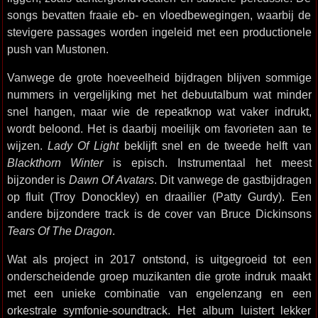
songs bevatten fraaie eb- en vloedbewegingen, waarbij de
stevigere passages worden ingeleid met een productionele
push van Mustonen.
Vanwege de grote hoeveelheid bijdragen blijven sommige
nummers in vergelijking met het debuutalbum wat minder
snel hangen, maar wie de repeatknop wat vaker indrukt,
wordt beloond. Het is daarbij moeilijk om favorieten aan te
wijzen.
Lady Of Light
beklijft snel en de tweede helft van
Blackthorn Winter
is episch. Instrumentaal het meest
bijzonder is
Dawn Of Avatars
. Dit vanwege de gastbijdragen
op fluit (Troy Donockley) en draailier (Patty Gurdy). Een
andere bijzondere track is de cover van Bruce Dickinsons
Tears Of The Dragon
.
Wat als project in 2017 ontstond, is uitgegroeid tot een
onderscheidende groep muzikanten die grote indruk maakt
met een unieke combinatie van engelenzang en een
orkestrale symfonie-soundtrack. Het album luistert lekker