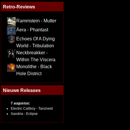
Retro-Reviews
Rammstein - Mutter
Äera - Phantast
Echoes Of A Dying
World - Tribulation
Neckbreakker -
Within The Viscera
Monolithe - Black
Hole District
Nieuwe Releases
7 augustus:
Electric Callboy - Tanzneid
Xandria - Eclipse