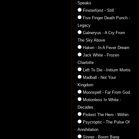
Speaks
Finsterforst - Still
Five Finger Death Punch -
Legacy
Galneryus - A Cry From
The Sky Above
Haken - In A Fever Dream
Jack White - Frozen
Charlotte
Left To Die - Initium Mortis
Madball - Not Your
Kingdom
Moonspell - Far From God
Motionless In White -
Decades
Protest The Hero - Within
Psycroptic - The Pulse Of
Annihilation
Sinner - Boom Bang