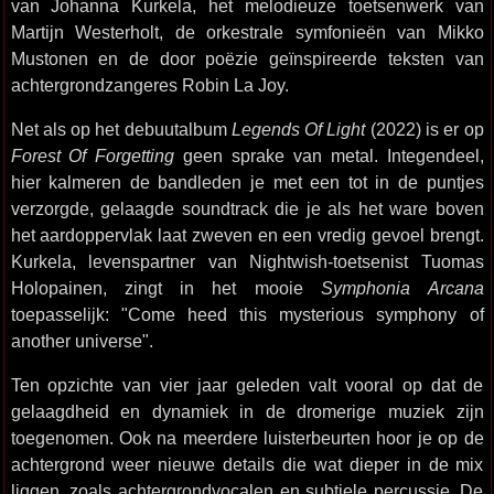
van Johanna Kurkela, het melodieuze toetsenwerk van
Martijn Westerholt, de orkestrale symfonieën van Mikko
Mustonen en de door poëzie geïnspireerde teksten van
achtergrondzangeres Robin La Joy.
Net als op het debuutalbum
Legends Of Light
(2022) is er op
Forest Of Forgetting
geen sprake van metal. Integendeel,
hier kalmeren de bandleden je met een tot in de puntjes
verzorgde, gelaagde soundtrack die je als het ware boven
het aardoppervlak laat zweven en een vredig gevoel brengt.
Kurkela, levenspartner van Nightwish-toetsenist Tuomas
Holopainen, zingt in het mooie
Symphonia Arcana
toepasselijk: "Come heed this mysterious symphony of
another universe".
Ten opzichte van vier jaar geleden valt vooral op dat de
gelaagdheid en dynamiek in de dromerige muziek zijn
toegenomen. Ook na meerdere luisterbeurten hoor je op de
achtergrond weer nieuwe details die wat dieper in de mix
liggen, zoals achtergrondvocalen en subtiele percussie. De