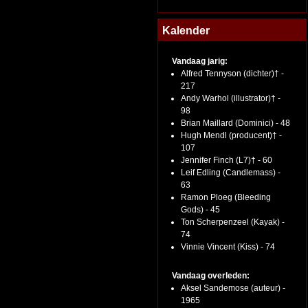
Kalender
Vandaag jarig:
Alfred Tennyson (dichter)† -
217
Andy Warhol (illustrator)† -
98
Brian Maillard (Dominici) - 48
Hugh Mendl (producent)† -
107
Jennifer Finch (L7)† - 60
Leif Edling (Candlemass) -
63
Ramon Ploeg (Bleeding
Gods) - 45
Ton Scherpenzeel (Kayak) -
74
Vinnie Vincent (Kiss) - 74
Vandaag overleden:
Aksel Sandemose (auteur) -
1965