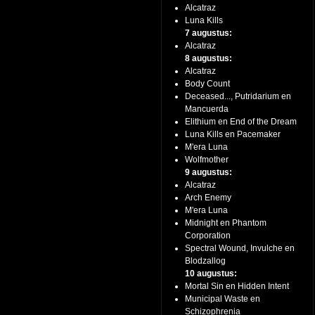
Alcatraz
Luna Kills
7 augustus:
Alcatraz
8 augustus:
Alcatraz
Body Count
Deceased..., Putridarium en
Mancuerda
Elithium en End of the Dream
Luna Kills en Pacemaker
M'era Luna
Wolfmother
9 augustus:
Alcatraz
Arch Enemy
M'era Luna
Midnight en Phantom
Corporation
Spectral Wound, Invulche en
Blodzallog
10 augustus:
Mortal Sin en Hidden Intent
Municipal Waste en
Schizophrenia