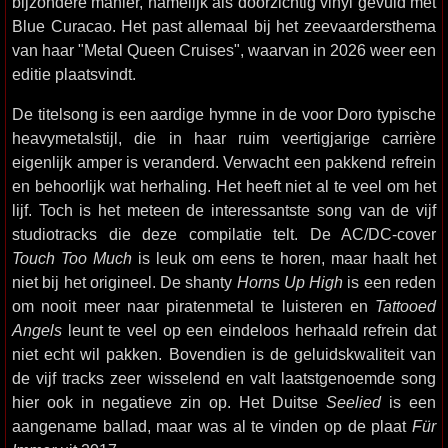
bijzondere manier, namelijk als doorzichtig vinyl gevuld met
Blue Curacao. Het past allemaal bij het zeevaardersthema
van haar "Metal Queen Cruises", waarvan in 2026 weer een
editie plaatsvindt.
De titelsong is een aardige hymne in de voor Doro typische
heavymetalstijl, die in haar ruim veertigjarige carrière
eigenlijk amper is veranderd. Verwacht een pakkend refrein
en behoorlijk wat herhaling. Het heeft niet al te veel om het
lijf. Toch is het meteen de interessantste song van de vijf
studiotracks die deze compilatie telt. De AC/DC-cover
Touch Too Much
is leuk om eens te horen, maar haalt het
niet bij het origineel. De shanty
Horns Up High
is een reden
om nooit meer naar piratenmetal te luisteren en
Tattooed
Angels
leunt te veel op een eindeloos herhaald refrein dat
niet echt wil pakken. Bovendien is de geluidskwaliteit van
de vijf tracks zeer wisselend en valt laatstgenoemde song
hier ook in negatieve zin op. Het Duitse
Seelied
is een
aangename ballad, maar was al te vinden op de plaat
Für