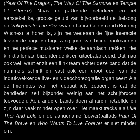
(
Year Of The Dragon
,
The Way Of The Samurai
en
Temple
Of Silence
). Naast de pakkende melodieën en het
aanstekelijke, grootse geluid van bijvoorbeeld de titelsong
en
Valkyries In The Sky
, waarin Laura Guldemond (Burning
Witches) te horen is, zijn het wederom de fijne interactie
tussen de hoge en lage zanglijnen van beide frontmannen
en het perfecte musiceren welke de aandacht trekken. Het
klinkt allemaal bijzonder gelikt en uitgebalanceerd. Dat mag
ook wel, want er zit een flink team achter deze band dat de
nummers schrijft en vast ook een groot deel van de
indrukwekkende live- en videochoreografie organiseert. Als
de linernotes van het debuut iets zeggen, is dat de
bandleden zelf bijzonder weinig aan het schrijfproces
toevoegen. Ach, andere bands doen al jaren hetzelfde en
zijn daar vaak minder open over. Het maakt tracks als
Like
Thor And Loki
en de aangename (power)ballads
Path Of
The Brave
en
Who Wants To Live Forever
er niet minder
om.