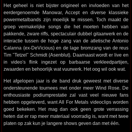
Het geheel is niet bijster origineel en invloeden van het
eerdergenoemde Manowar, Accept en diverse klassieke
powermetalbands zijn moeilijk te missen. Toch maakt de
groep vermakelijke songs die het moeten hebben van
pakkende, zware riffs, spectaculair dubbel gitaarwerk en de
interactie tussen de hoge zang van de atletische Antonio
Calanna (ex-DeVicious) en de lage bromzang van de reus
Tim "Tetzel" Schmidt (Asenblut). Daarnaast wordt er live en
in video's flink ingezet op barbaarse verkleedpartijen,
zwaarden en behoorlijk wat vuurwerk. Het oog wil ook wat.
Het afgelopen jaar is de band druk geweest met diverse
ondersteunende tournees met onder meer Wind Rose. De
enthousiaste podiumprestatie zal vast veel nieuwe fans
hebben opgeleverd, want All For Metals videoclips worden
goed bekeken. Het mag dan ook geen grote verrassing
heten dat er rap meer materiaal voorradig is, want met twee
platen op zak kun je langere shows geven dan met één.