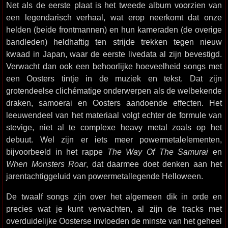
Net als de eerste plaat is het tweede album voorzien van
een legendarisch verhaal, wat erop neerkomt dat onze
helden (beide frontmannen) en hun kameraden (de overige
bandleden) heldhaftig ten strijde trekken tegen nieuw
kwaad in Japan, waar de eerste livedata al zijn bevestigd.
Verwacht dan ook een behoorlijke hoeveelheid songs met
een Oosters tintje in de muziek en tekst. Dat zijn
grotendeelse clichématige onderwerpen als de welbekende
draken, samoerai en Oosters aandoende effecten. Het
leeuwendeel van het materiaal volgt echter de formule van
stevige, niet al te complexe heavy metal zoals op het
debuut. Wel zijn er iets meer powermetalelementen,
bijvoorbeeld in het rappe
The Way Of The Samurai
en
When Monsters Roar
, dat daarmee doet denken aan het
jarentachtiggeluid van powermetallegende Helloween.
De twaalf songs zijn over het algemeen dik in orde en
precies wat je kunt verwachten, al zijn de tracks met
overduidelijke Oosterse invloeden de minste van het geheel