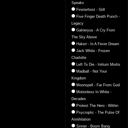
Speaks
Finsterforst - Still
Five Finger Death Punch -
Legacy
Galneryus - A Cry From
The Sky Above
Haken - In A Fever Dream
Jack White - Frozen
Charlotte
Left To Die - Initium Mortis
Madball - Not Your
Kingdom
Moonspell - Far From God
Motionless In White -
Decades
Protest The Hero - Within
Psycroptic - The Pulse Of
Annihilation
Sinner - Boom Bang