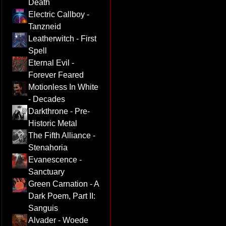
Death
Electric Callboy -
Tanzneid
Leatherwitch - First
Spell
Eternal Evil -
Forever Feared
Motionless In White
- Decades
Darkthrone - Pre-
Historic Metal
The Fifth Alliance -
Stenahoria
Evanescence -
Sanctuary
Green Carnation - A
Dark Poem, Part II:
Sanguis
Alvader - Woede