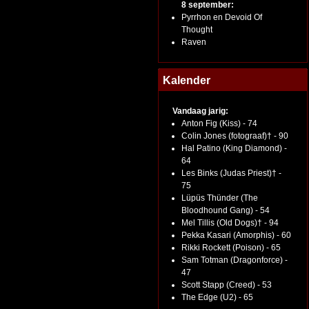
8 september:
Pyrrhon en Devoid Of
Thought
Raven
Kalender
Vandaag jarig:
Anton Fig (Kiss) - 74
Colin Jones (fotograaf)† - 90
Hal Patino (King Diamond) -
64
Les Binks (Judas Priest)† -
75
Lüpüs Thünder (The
Bloodhound Gang) - 54
Mel Tillis (Old Dogs)† - 94
Pekka Kasari (Amorphis) - 60
Rikki Rockett (Poison) - 65
Sam Totman (Dragonforce) -
47
Scott Stapp (Creed) - 53
The Edge (U2) - 65