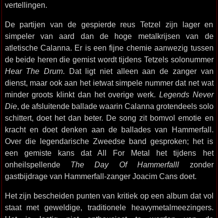
vertellingen.
De partijen van de gespierde reus Tetzel zijn lager en
simpeler van aard dan de hoge metalkrijsen van de
atletische Calanna. Er is een fijne chemie aanwezig tussen
de beide heren die gemist wordt tijdens Tetzels solonummer
Hear The Drum
. Dat ligt niet alleen aan de zanger van
dienst, maar ook aan het ietwat simpele nummer dat net wat
minder groots klinkt dan het overige werk.
Legends Never
Die
, de afsluitende ballade waarin Calanna grotendeels solo
schittert, doet het dan beter. De song zit bomvol emotie en
kracht en doet denken aan de ballades van Hammerfall.
Over die legendarische Zweedse band gesproken; het is
een gemiste kans dat All For Metal het tijdens het
onheilspellende
The Day Of Hammerfalll
zonder
gastbijdrage van Hammerfall-zanger Joacim Cans doet.
Het zijn bescheiden punten van kritiek op een album dat vol
staat met geweldige, traditionele heavymetalmeezingers.