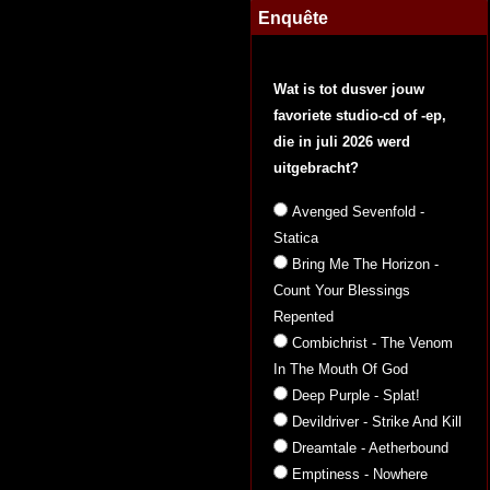
Enquête
Wat is tot dusver jouw
favoriete studio-cd of -ep,
die in juli 2026 werd
uitgebracht?
Avenged Sevenfold -
Statica
Bring Me The Horizon -
Count Your Blessings
Repented
Combichrist - The Venom
In The Mouth Of God
Deep Purple - Splat!
Devildriver - Strike And Kill
Dreamtale - Aetherbound
Emptiness - Nowhere