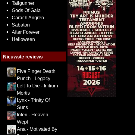
Tailgunner
Gods Of Gaia
Carach Angren
Sabaton
After Forever
Helloween
Nieuwste reviews
Five Finger Death
Punch - Legacy
Left To Die - Initium
Mortis
Lynx - Trinity Of
Suns
Inferi - Heaven
Wept
Ana - Motivated By