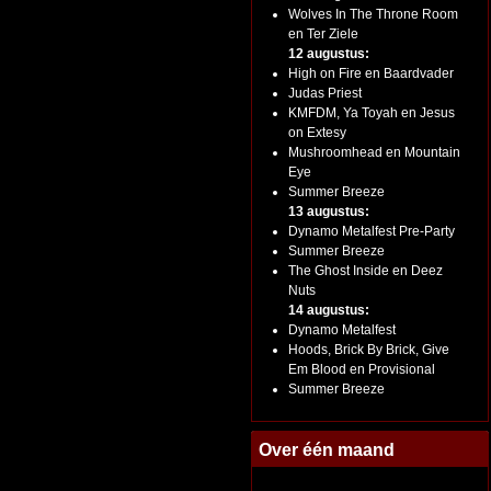
Wolves In The Throne Room
en Ter Ziele
12 augustus:
High on Fire en Baardvader
Judas Priest
KMFDM, Ya Toyah en Jesus
on Extesy
Mushroomhead en Mountain
Eye
Summer Breeze
13 augustus:
Dynamo Metalfest Pre-Party
Summer Breeze
The Ghost Inside en Deez
Nuts
14 augustus:
Dynamo Metalfest
Hoods, Brick By Brick, Give
Em Blood en Provisional
Summer Breeze
Over één maand