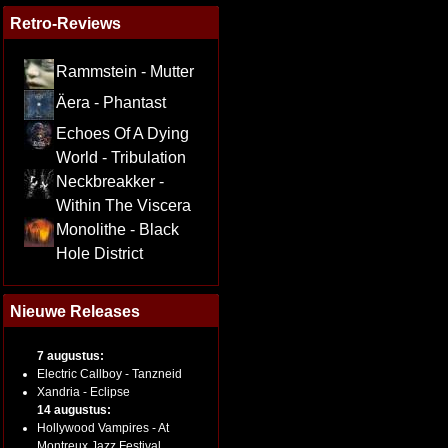
Retro-Reviews
Rammstein - Mutter
Äera - Phantast
Echoes Of A Dying
World - Tribulation
Neckbreakker -
Within The Viscera
Monolithe - Black
Hole District
Nieuwe Releases
7 augustus:
Electric Callboy - Tanzneid
Xandria - Eclipse
14 augustus:
Hollywood Vampires - At
Montreux Jazz Festival