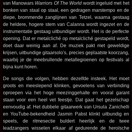
van Manowars
Warriors Of The World
wordt ingeluid met het
bonken van staal op staal, een gedragen marstempo en de
diepe, brommende zanglijnen van Tetzel, waarna gestaag
de heldere, hogere stem van Calanna wordt ingezet en de
instrumentatie gestaag uitbundiger wordt. Het is de perfecte
opening. Dat er metalcliché op metalcliché gestapeld wordt,
doet daar weinig aan af. De muziek pakt met geweldige
krijsen, uitbundige gitaarsolo's, precies geplaatste koorzang,
waarbij je de meebrullende metallegioenen op festivals al
bijna kunt horen.
De songs die volgen, hebben dezelfde insteek. Het moet
groots en meeslepend klinken, gevoelens van verbinding
oproepen via het hoge meezinggehalte en vooral garant
staan voor een heel vet feestje. Dat gaat het gezelschap
eenvoudig af. Het dubbele gitaarwerk van Ursula Zanichelli
en YouTube-bekendheid Jasmin Pabst klinkt uitbundig en
speels, de ritmesectie buldert heerlijk en de twee
leadzangers wisselen elkaar af gedurende de heroïsche