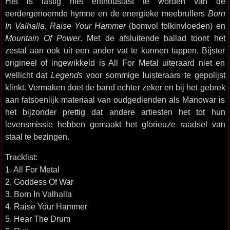
Het is lastig niet enthousiast te worden van de
eerdergenoemde hymne en de energieke meebrullers
Born
In Valhalla
,
Raise Your Hammer
(bomvol folkinvloeden) en
Mountain Of Power
. Met de afsluitende ballad toont het
zestal aan ook uit een ander vat te kunnen tappen. Bijster
origineel of ingewikkeld is All For Metal uiteraard niet en
wellicht dat
Legends
voor sommige luisteraars te gepolijst
klinkt. Vermaken doet de band echter zeker en bij het gebrek
aan fatsoenlijk materiaal van oudgedienden als Manowar is
het bijzonder prettig dat andere artiesten het tot hun
levensmissie hebben gemaakt het glorieuze raadsel van
staal te bezingen.
Tracklist:
1. All For Metal
2. Goddess Of War
3. Born In Valhalla
4. Raise Your Hammer
5. Hear The Drum