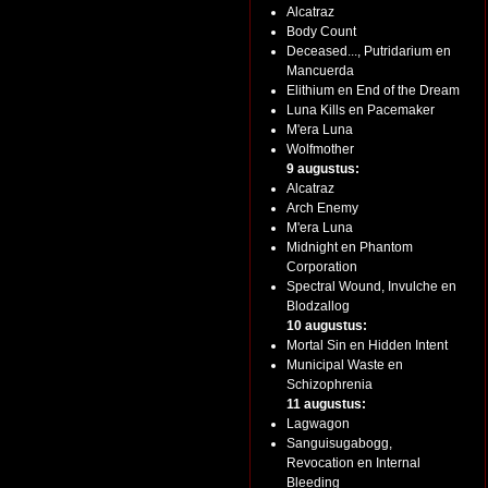
Alcatraz
Body Count
Deceased..., Putridarium en
Mancuerda
Elithium en End of the Dream
Luna Kills en Pacemaker
M'era Luna
Wolfmother
9 augustus:
Alcatraz
Arch Enemy
M'era Luna
Midnight en Phantom
Corporation
Spectral Wound, Invulche en
Blodzallog
10 augustus:
Mortal Sin en Hidden Intent
Municipal Waste en
Schizophrenia
11 augustus:
Lagwagon
Sanguisugabogg,
Revocation en Internal
Bleeding