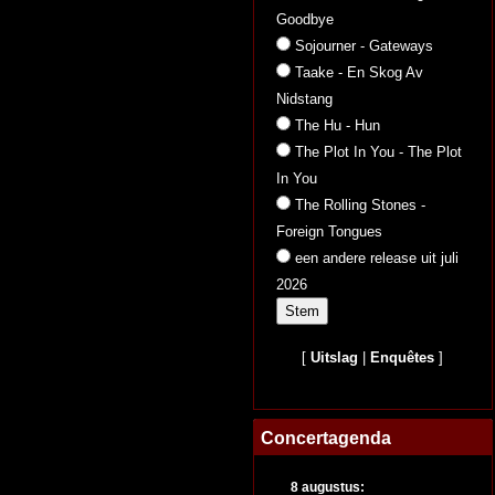
Goodbye
Sojourner - Gateways
Taake - En Skog Av
Nidstang
The Hu - Hun
The Plot In You - The Plot
In You
The Rolling Stones -
Foreign Tongues
een andere release uit juli
2026
[
Uitslag
|
Enquêtes
]
Concertagenda
8 augustus: