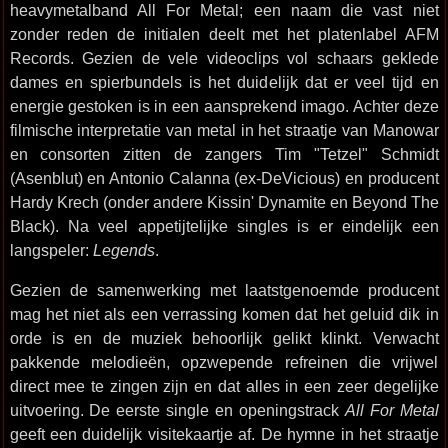
heavymetalband All For Metal; een naam die vast niet
zonder reden de initialen deelt met het platenlabel AFM
Records. Gezien de vele videoclips vol schaars geklede
dames en spierbundels is het duidelijk dat er veel tijd en
energie gestoken is in een aansprekend imago. Achter deze
filmische interpretatie van metal in het straatje van Manowar
en consorten zitten de zangers Tim "Tetzel" Schmidt
(Asenblut) en Antonio Calanna (ex-DeVicious) en producent
Hardy Krech (onder andere Kissin' Dynamite en Beyond The
Black). Na veel appetijtelijke singles is er eindelijk een
langspeler:
Legends
.
Gezien de samenwerking met laatstgenoemde producent
mag het niet als een verrassing komen dat het geluid dik in
orde is en de muziek behoorlijk gelikt klinkt. Verwacht
pakkende melodieën, opzwepende refreinen die vrijwel
direct mee te zingen zijn en dat alles in een zeer degelijke
uitvoering. De eerste single en openingstrack
All For Metal
geeft een duidelijk visitekaartje af. De hymne in het straatje