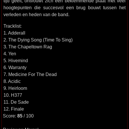
tijd geeft, ontvouwt zich een beklemmende plaat met veel
hoogtepunten die succesvol een brug bouwt tussen het
verleden en heden van de band.
Tracklist:
1. Adderall
2. The Dying Song (Time To Sing)
3. The Chapeltown Rag
4. Yen
5. Hivemind
6. Warranty
7. Medicine For The Dead
8. Acidic
9. Heirloom
10. H377
11. De Sade
12. Finale
Score:
85
/ 100