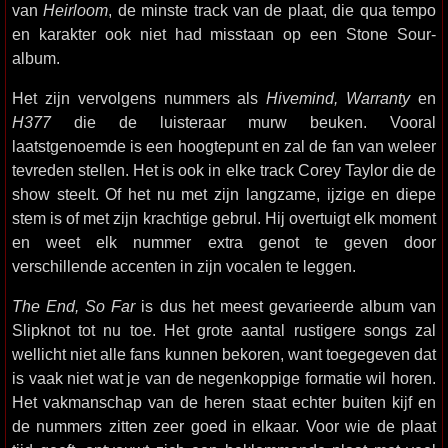
van
Heirloom
, de minste track van de plaat, die qua tempo
en karakter ook niet had misstaan op een Stone Sour-
album.
Het zijn vervolgens nummers als
Hivemind, Warranty
en
H377
die de luisteraar murw beuken. Vooral
laatstgenoemde is een hoogtepunt en zal de fan van weleer
tevreden stellen. Het is ook in elke track Corey Taylor die de
show steelt. Of het nu met zijn langzame, ijzige en diepe
stem is of met zijn krachtige gebrul. Hij overtuigt elk moment
en weet elk nummer extra genot te geven door
verschillende accenten in zijn vocalen te leggen.
The End, So Far
is dus het meest gevarieerde album van
Slipknot tot nu toe. Het grote aantal rustigere songs zal
wellicht niet alle fans kunnen bekoren, want toegegeven dat
is vaak niet wat je van de negenkoppige formatie wil horen.
Het vakmanschap van de heren staat echter buiten kijf en
de nummers zitten zeer goed in elkaar. Voor wie de plaat