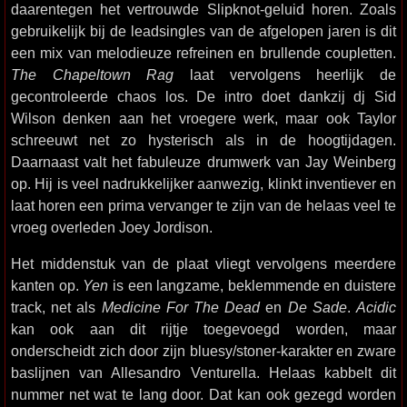
daarentegen het vertrouwde Slipknot-geluid horen. Zoals
gebruikelijk bij de leadsingles van de afgelopen jaren is dit
een mix van melodieuze refreinen en brullende coupletten.
The Chapeltown Rag
laat vervolgens heerlijk de
gecontroleerde chaos los. De intro doet dankzij dj Sid
Wilson denken aan het vroegere werk, maar ook Taylor
schreeuwt net zo hysterisch als in de hoogtijdagen.
Daarnaast valt het fabuleuze drumwerk van Jay Weinberg
op. Hij is veel nadrukkelijker aanwezig, klinkt inventiever en
laat horen een prima vervanger te zijn van de helaas veel te
vroeg overleden Joey Jordison.
Het middenstuk van de plaat vliegt vervolgens meerdere
kanten op.
Yen
is een langzame, beklemmende en duistere
track, net als
Medicine For The Dead
en
De Sade
.
Acidic
kan ook aan dit rijtje toegevoegd worden, maar
onderscheidt zich door zijn bluesy/stoner-karakter en zware
baslijnen van Allesandro Venturella. Helaas kabbelt dit
nummer net wat te lang door. Dat kan ook gezegd worden