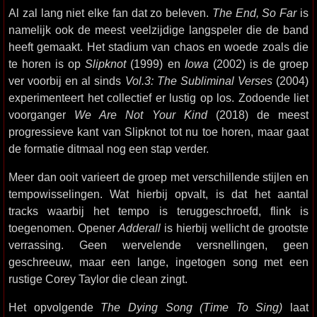
Al zal lang niet elke fan dat zo beleven.
The End, So Far
is
namelijk ook de meest veelzijdige langspeler die de band
heeft gemaakt. Het stadium van chaos en woede zoals die
te horen is op
Slipknot
(1999) en
Iowa
(2002) is de groep
ver voorbij en al sinds
Vol.3: The Subliminal Verses
(2004)
experimenteert het collectief er lustig op los. Zodoende liet
voorganger
We Are Not Your Kind
(2018) de meest
progressieve kant van Slipknot tot nu toe horen, maar gaat
de formatie ditmaal nog een stap verder.
Meer dan ooit varieert de groep met verschillende stijlen en
tempowisselingen. Wat hierbij opvalt, is dat het aantal
tracks waarbij het tempo is teruggeschroefd, flink is
toegenomen. Opener
Adderall
is hierbij wellicht de grootste
verrassing. Geen wervelende versnellingen, geen
geschreeuw, maar een lange, ingetogen song met een
rustige Corey Taylor die clean zingt.
Het opvolgende
The Dying Song (Time To Sing)
laat