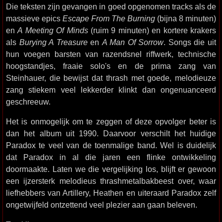
Die teksten zijn gevangen in goed opgenomen tracks als de
massieve epics
Escape From The Burning
(bijna 8 minuten)
en
A Meeting Of Minds
(ruim 9 minuten) en kortere krakers
als
Burying A Treasure
en
A Man Of Sorrow
. Songs die uit
hun voegen barsten van razendsnel riffwerk, technische
hoogstandjes, fraaie solo's en de prima zang van
Steinhauer, die bewijst dat thrash met goede, melodieuze
zang stiekem veel lekkerder klinkt dan ongenuanceerd
geschreeuw.
Het is onmogelijk om te zeggen of deze opvolger beter is
dan het album uit 1990. Daarvoor verschilt het huidige
Paradox te veel van de toenmalige band. Wel is duidelijk
dat Paradox in al die jaren een flinke ontwikkeling
doormaakte. Laten we die vergelijking los, blijft er gewoon
een ijzersterk melodieus thrashmetalbakbeest over, waar
liefhebbers van Artillery, Heathen en uiteraard Paradox zelf
ongetwijfeld ontzettend veel plezier aan gaan beleven.