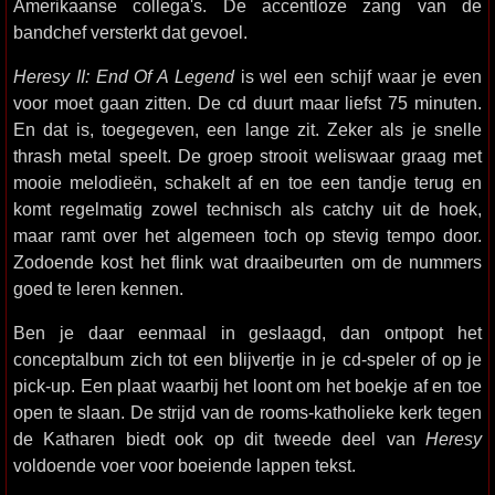
Amerikaanse collega's. De accentloze zang van de
bandchef versterkt dat gevoel.
Heresy II: End Of A Legend
is wel een schijf waar je even
voor moet gaan zitten. De cd duurt maar liefst 75 minuten.
En dat is, toegegeven, een lange zit. Zeker als je snelle
thrash metal speelt. De groep strooit weliswaar graag met
mooie melodieën, schakelt af en toe een tandje terug en
komt regelmatig zowel technisch als catchy uit de hoek,
maar ramt over het algemeen toch op stevig tempo door.
Zodoende kost het flink wat draaibeurten om de nummers
goed te leren kennen.
Ben je daar eenmaal in geslaagd, dan ontpopt het
conceptalbum zich tot een blijvertje in je cd-speler of op je
pick-up. Een plaat waarbij het loont om het boekje af en toe
open te slaan. De strijd van de rooms-katholieke kerk tegen
de Katharen biedt ook op dit tweede deel van
Heresy
voldoende voer voor boeiende lappen tekst.