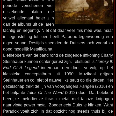
periode verschenen vier
uitstekende platen die
vrijwel allemaal beter zijn
dan de albums uit de jaren
tachtig en negentig. Niet dat daar veel mis mee was, maar
in tegenstelling tot toen heeft Paradox tegenwoordig een
eigen sound. Destijds speelden de Duitsers toch vooral zo
goed mogelijk Metallica na.
Liefhebbers van de band rond de zingende riffkoning Charly
Steinhauer kunnen echter gerust zijn. Tekstueel is
Heresy II:
End Of A Legend
inderdaad een direct vervolg op het
klassieke conceptalbum uit 1990. Muzikaal grijpen
Steinhauer en co. niet of nauwelijks terug op die dagen. Het
gezelschap trekt de lijn van voorgangers
Pangea
(2016) en
het briljante
Tales Of The Weird
(2012) door. Dat betekent
heerlijke melodieuze thrash metal met talloze knipogen
naar vlotte power metal. Zonder echt Duits te klinken. Want
Paradox voelt zich in dat opzicht nog steeds thuis bij de