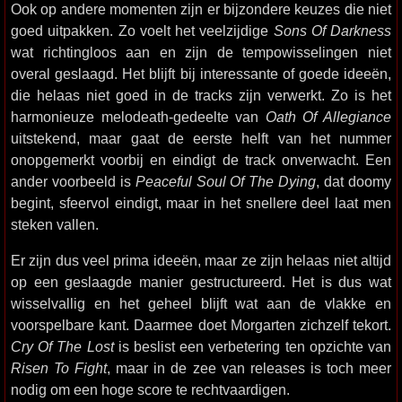
Ook op andere momenten zijn er bijzondere keuzes die niet
goed uitpakken. Zo voelt het veelzijdige
Sons Of Darkness
wat richtingloos aan en zijn de tempowisselingen niet
overal geslaagd. Het blijft bij interessante of goede ideeën,
die helaas niet goed in de tracks zijn verwerkt. Zo is het
harmonieuze melodeath-gedeelte van
Oath Of Allegiance
uitstekend, maar gaat de eerste helft van het nummer
onopgemerkt voorbij en eindigt de track onverwacht. Een
ander voorbeeld is
Peaceful Soul Of The Dying
, dat doomy
begint, sfeervol eindigt, maar in het snellere deel laat men
steken vallen.
Er zijn dus veel prima ideeën, maar ze zijn helaas niet altijd
op een geslaagde manier gestructureerd. Het is dus wat
wisselvallig en het geheel blijft wat aan de vlakke en
voorspelbare kant. Daarmee doet Morgarten zichzelf tekort.
Cry Of The Lost
is beslist een verbetering ten opzichte van
Risen To Fight
, maar in de zee van releases is toch meer
nodig om een hoge score te rechtvaardigen.