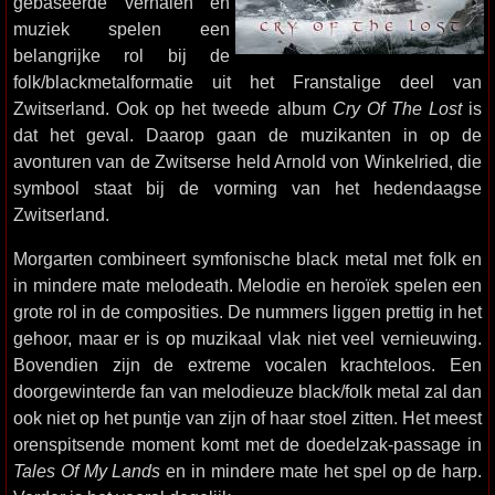
gebaseerde verhalen en
muziek spelen een
belangrijke rol bij de
folk/blackmetalformatie uit het Franstalige deel van
Zwitserland. Ook op het tweede album
Cry Of The Lost
is
dat het geval. Daarop gaan de muzikanten in op de
avonturen van de Zwitserse held Arnold von Winkelried, die
symbool staat bij de vorming van het hedendaagse
Zwitserland.
Morgarten combineert symfonische black metal met folk en
in mindere mate melodeath. Melodie en heroïek spelen een
grote rol in de composities. De nummers liggen prettig in het
gehoor, maar er is op muzikaal vlak niet veel vernieuwing.
Bovendien zijn de extreme vocalen krachteloos. Een
doorgewinterde fan van melodieuze black/folk metal zal dan
ook niet op het puntje van zijn of haar stoel zitten. Het meest
orenspitsende moment komt met de doedelzak-passage in
Tales Of My Lands
en in mindere mate het spel op de harp.