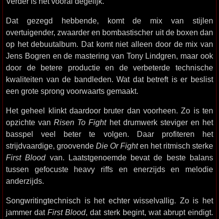
Verder is het vooral degelijk.
Dat gezegd hebbende, komt de mix van stijlen
overtuigender, zwaarder en bombastischer uit de boxen dan
op het debuutalbum. Dat komt niet alleen door de mix van
Jens Bogren en de mastering van Tony Lindgren, maar ook
door de betere productie en de verbeterde technische
kwaliteiten van de bandleden. Wat dat betreft is er beslist
een grote sprong voorwaarts gemaakt.
Het geheel klinkt daardoor bruter dan voorheen. Zo is ten
opzichte van
Risen To Fight
het drumwerk steviger en het
basspel veel beter te volgen. Daar profiteren het
strijdvaardige, groovende
Die Or Fight
en het ritmisch sterke
First Blood
van. Laatstgenoemde bevat de beste balans
tussen gefocuste heavy riffs en enerzijds en melodie
anderzijds.
Songwritingtechnisch is het echter wisselvallig. Zo is het
jammer dat
First Blood
, dat sterk begint, wat abrupt eindigt.