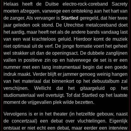
Helaas heeft de Duitse electro-rock-coreband Sacrety
moeten afzeggen, vanwege een ontsteking aan het hart van
de zanger. Als vervanger is
Startled
geregeld, dat hier twee
jaar geleden ook stond. De Utrechtse metalcoreband doet
het aardig, maar heeft net als de andere bands vandaag last
van een wat krachteloos geluid. Hierdoor komt de muziek
niet optimaal uit de verf. De jonge formatie voert het geheel
wel strakker uit dan de openingsact. De dubbele zanglijnen
vallen in positieve zin op en halverwege de set is er een
nummer met een lang instrumentaal begin dat een goede
indruk maakt. Verder blijft er jammer genoeg weinig hangen
van het materiaal dat binnenkort op het debuutalbum zal
verschijnen. Wellicht dat het gitaargeluid op het
studiomateriaal wel overtuigt. Tof dat Startled op het laatste
moment de vrijgevallen plek wilde bezetten.
Vervolgens is er in het theater (in hetzelfde gebouw, naast
de concertzaal) een debat over vluchtelingen. Eigenlijk
ontstaat er niet echt een debat, maar eerder een interview