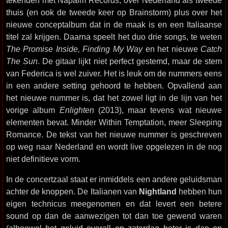
thuis (en ook de tweede keer op Brainstorm) plus over het
nieuwe conceptalbum dat in de maak is en een Italiaanse
titel zal krijgen. Daarna speelt het duo drie songs, te weten
The Promise Inside, Finding My Way
en het nieuwe
Catch
The Sun
. De gitaar lijkt niet perfect gestemd, maar de stem
van Federica is wel zuiver. Het is leuk om de nummers eens
in een andere setting gehoord te hebben. Opvallend aan
het nieuwe nummer is, dat het zowel ligt in de lijn van het
vorige album
Enlighten
(2013), maar tevens wat nieuwe
elementen bevat. Minder Within Temptation, meer Sleeping
Romance. De tekst van het nieuwe nummer is geschreven
op weg naar Nederland en wordt live opgelezen in de nog
niet definitieve vorm.
In de concertzaal staat er inmiddels een andere geluidsman
achter de knoppen. De Italianen van
Nightland
hebben hun
eigen technicus meegenomen en dat levert een betere
sound op dan de aanwezigen tot dan toe gewend waren
(alhoewel het geluid overall op zaterdag beter is dan op