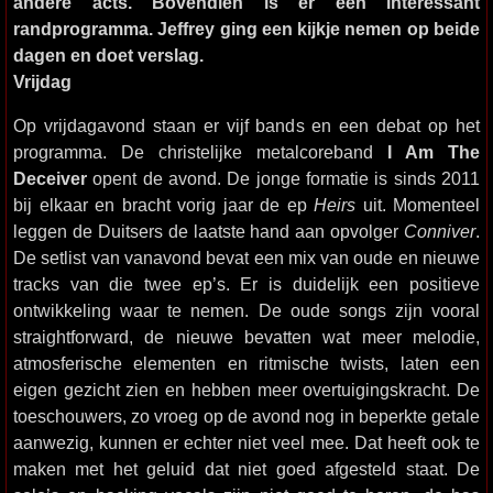
andere acts. Bovendien is er een interessant
randprogramma. Jeffrey ging een kijkje nemen op beide
dagen en doet verslag.
Vrijdag
Op vrijdagavond staan er vijf bands en een debat op het
programma. De christelijke metalcoreband
I Am The
Deceiver
opent de avond. De jonge formatie is sinds 2011
bij elkaar en bracht vorig jaar de ep
Heirs
uit. Momenteel
leggen de Duitsers de laatste hand aan opvolger
Conniver
.
De setlist van vanavond bevat een mix van oude en nieuwe
tracks van die twee ep’s. Er is duidelijk een positieve
ontwikkeling waar te nemen. De oude songs zijn vooral
straightforward, de nieuwe bevatten wat meer melodie,
atmosferische elementen en ritmische twists, laten een
eigen gezicht zien en hebben meer overtuigingskracht. De
toeschouwers, zo vroeg op de avond nog in beperkte getale
aanwezig, kunnen er echter niet veel mee. Dat heeft ook te
maken met het geluid dat niet goed afgesteld staat. De