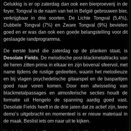
Gelukkig is er op zaterdag dan ook een bierproeverij in de
foyer. Tongval is de naam van het in België gebrouwen bier,
verkrijgbaar in drie soorten. De Lichte Tongval (5,4%),
Dubbele Tongval (7%) en Zware Tongval (9%) bevielen
goed en er was dan ook een goede belangstelling voor dit
geslaagde randprogramma.
De eerste band die zaterdag op de planken staat, is
Desolate Fields
. De melodische post-blackmetaltracks van
de heren zitten prima in elkaar en zijn bovenal sfeervol, met
name tijdens de rustige gedeelten, waarin het melodieuze
en bij vlagen psychedelische gitaarspel en de baspartijen
goed naar voren komen. Door een afwisseling van
blackmetalpassages en atmosferische secties houdt de
formatie uit Hengelo de spanning aardig goed vast.
Desolate Fields heeft in de drie jaren dat ze actief zijn, twee
demo’s uitgebracht en momenteel is er nieuw materiaal in
de maak. Beslist iets om naar uit te kijken.