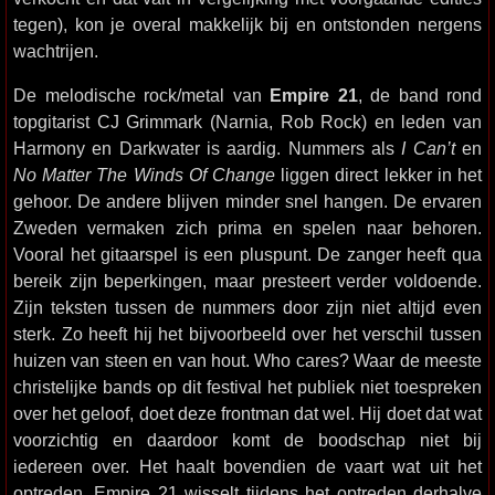
tegen), kon je overal makkelijk bij en ontstonden nergens
wachtrijen.
De melodische rock/metal van
Empire 21
, de band rond
topgitarist CJ Grimmark (Narnia, Rob Rock) en leden van
Harmony en Darkwater is aardig. Nummers als
I Can’t
en
No Matter The Winds Of Change
liggen direct lekker in het
gehoor. De andere blijven minder snel hangen. De ervaren
Zweden vermaken zich prima en spelen naar behoren.
Vooral het gitaarspel is een pluspunt. De zanger heeft qua
bereik zijn beperkingen, maar presteert verder voldoende.
Zijn teksten tussen de nummers door zijn niet altijd even
sterk. Zo heeft hij het bijvoorbeeld over het verschil tussen
huizen van steen en van hout. Who cares? Waar de meeste
christelijke bands op dit festival het publiek niet toespreken
over het geloof, doet deze frontman dat wel. Hij doet dat wat
voorzichtig en daardoor komt de boodschap niet bij
iedereen over. Het haalt bovendien de vaart wat uit het
optreden. Empire 21 wisselt tijdens het optreden derhalve