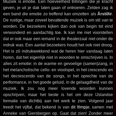
Muziek is emotie. Een hoeveelheid trillingen die je kracht
geven, je uit je dak laten gaan of ontroeren. Zelden zag ik
een band die emotie zo treffend kan omzetten als
Árstíðir
.
De rustige, maar zoveel bevattende muziek is om stil van te
worden. De bezoekers kijken dan ook van begin tot eind
verwonderd en aandachtig toe. Ik kan me niet voorstellen
dat er ook maar een iemand in de theaterzaal niet onder de
indruk was. Een aantal bezoekers houdt het ook niet droog.
Het is zó indrukwekkend wat de heren hier vandaag laten
horen, dat het eigenlijk niet in woorden te omschrijven is. In
alles zit emotie: in de warme en gevoelige (samen)zang, in
het melancholische cello- en vioolspel, in het crescendo en
het decrescendo van de songs, in het oprechte van de
performance, in het goede geluid, in de gelaagdheid van de
muziek. Ik zou nog meer lovende woorden kunnen
opschrijven, maar het beste is het om deze IJslandse
formatie van dichtbij aan het werk te zien. Volgend jaar
treedt het vijftal, dat bekend is van
dit filmpje
, samen met
Anneke van Giersbergen op. Gaat dat zien! Zonder meer