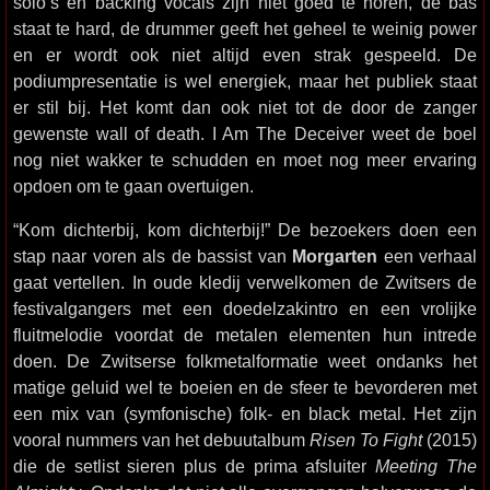
solo’s en backing vocals zijn niet goed te horen, de bas
staat te hard, de drummer geeft het geheel te weinig power
en er wordt ook niet altijd even strak gespeeld. De
podiumpresentatie is wel energiek, maar het publiek staat
er stil bij. Het komt dan ook niet tot de door de zanger
gewenste wall of death. I Am The Deceiver weet de boel
nog niet wakker te schudden en moet nog meer ervaring
opdoen om te gaan overtuigen.
“Kom dichterbij, kom dichterbij!” De bezoekers doen een
stap naar voren als de bassist van
Morgarten
een verhaal
gaat vertellen. In oude kledij verwelkomen de Zwitsers de
festivalgangers met een doedelzakintro en een vrolijke
fluitmelodie voordat de metalen elementen hun intrede
doen. De Zwitserse folkmetalformatie weet ondanks het
matige geluid wel te boeien en de sfeer te bevorderen met
een mix van (symfonische) folk- en black metal. Het zijn
vooral nummers van het debuutalbum
Risen To Fight
(2015)
die de setlist sieren plus de prima afsluiter
Meeting The