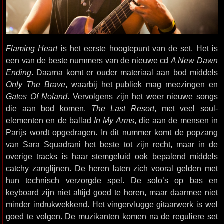
Flaming Heart
is het eerste hoogtepunt van de set. Het is
een van de beste nummers van de nieuwe cd
A New Dawn
Ending
. Daarna komt er ouder materiaal aan bod middels
Only The Brave
, waarbij het publiek mag meezingen en
Gates Of Noland
. Vervolgens zijn het weer nieuwe songs
die aan bod komen.
The Last Resort
, met veel soul-
elementen en de ballad
In My Arms
, die aan de mensen in
Parijs wordt opgedragen. In dit nummer komt de popzang
van Sara Squadrani het beste tot zijn recht, maar in de
overige tracks is haar stemgeluid ook bepalend middels
catchy zanglijnen. De heren laten zich vooral gelden met
hun technisch verzorgde spel. De solo’s op bas en
keyboard zijn niet altijd goed te horen, maar daarmee niet
minder indrukwekkend. Het vingervlugge gitaarwerk is wel
goed te volgen. De muzikanten komen na de reguliere set