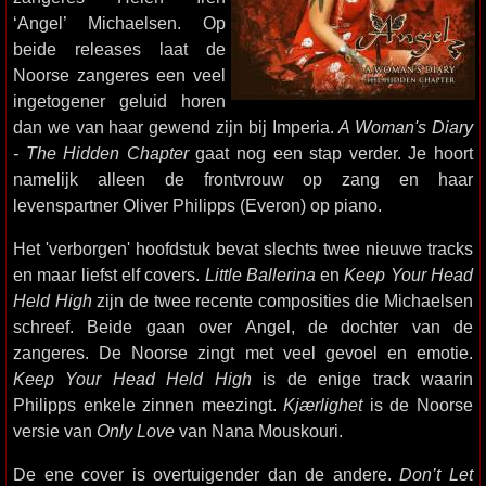
‘Angel’ Michaelsen. Op
beide releases laat de
Noorse zangeres een veel
ingetogener geluid horen
dan we van haar gewend zijn bij Imperia.
A Woman's Diary
- The Hidden Chapter
gaat nog een stap verder. Je hoort
namelijk alleen de frontvrouw op zang en haar
levenspartner Oliver Philipps (Everon) op piano.
Het 'verborgen' hoofdstuk bevat slechts twee nieuwe tracks
en maar liefst elf covers.
Little Ballerina
en
Keep Your Head
Held High
zijn de twee recente composities die Michaelsen
schreef. Beide gaan over Angel, de dochter van de
zangeres. De Noorse zingt met veel gevoel en emotie.
Keep Your Head Held High
is de enige track waarin
Philipps enkele zinnen meezingt.
Kjærlighet
is de Noorse
versie van
Only Love
van Nana Mouskouri.
De ene cover is overtuigender dan de andere.
Don’t Let