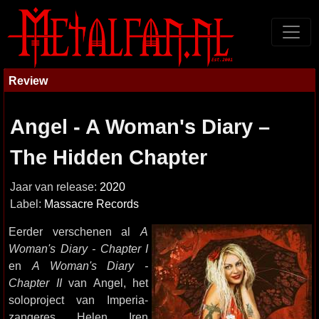
Review
Angel - A Woman's Diary –
The Hidden Chapter
Jaar van release:
2020
Label:
Massacre Records
Eerder verschenen al
A
Woman's Diary - Chapter I
en
A Woman's Diary -
Chapter II
van Angel, het
soloproject van Imperia-
zangeres Helen Iren