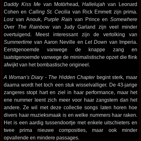
Daddy Kiss Me
van Motörhead,
Hallelujah
van Leonard
Cohen en
Calling St. Cecilia
van Rick Emmett zijn prima.
Lost
van Anouk,
Purple Rain
van Prince en
Somewhere
Over The Rainbow
van Judy Garland zijn veel minder
overtuigend. Meest interessant zijn de vertolking van
Summertime
van Aaron Neville en
Let Down
van Imperia.
Eerstgenoemde vanwege de knappe zang en
laatstgenoemde vanwege de minimalistische opzet die flink
afwijkt van het bombastische origineel.
A Woman's Diary - The Hidden Chapter
begint sterk, maar
daarna wordt het toch een stuk wisselvalliger. De 43-jarige
zangeres stopt hart en ziel in haar performance, maar het
ene nummer leent zich meer voor haar zangstem dan het
andere. Ze wil met deze collectie songs laten horen hoe
divers haar muzieksmaak is en welke nummers haar raken.
Het is een aardig tussendoortje met enkele uitschieters en
twee prima nieuwe composities, maar ook minder
opvallende en mindere passages.