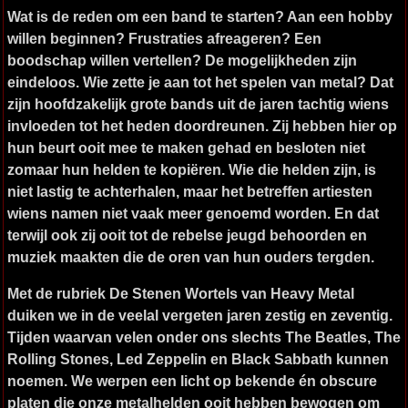
Wat is de reden om een band te starten? Aan een hobby
willen beginnen? Frustraties afreageren? Een
boodschap willen vertellen? De mogelijkheden zijn
eindeloos. Wie zette je aan tot het spelen van metal? Dat
zijn hoofdzakelijk grote bands uit de jaren tachtig wiens
invloeden tot het heden doordreunen. Zij hebben hier op
hun beurt ooit mee te maken gehad en besloten niet
zomaar hun helden te kopiëren. Wie die helden zijn, is
niet lastig te achterhalen, maar het betreffen artiesten
wiens namen niet vaak meer genoemd worden. En dat
terwijl ook zij ooit tot de rebelse jeugd behoorden en
muziek maakten die de oren van hun ouders tergden.
Met de rubriek De Stenen Wortels van Heavy Metal
duiken we in de veelal vergeten jaren zestig en zeventig.
Tijden waarvan velen onder ons slechts The Beatles, The
Rolling Stones, Led Zeppelin en Black Sabbath kunnen
noemen. We werpen een licht op bekende én obscure
platen die onze metalhelden ooit hebben bewogen om