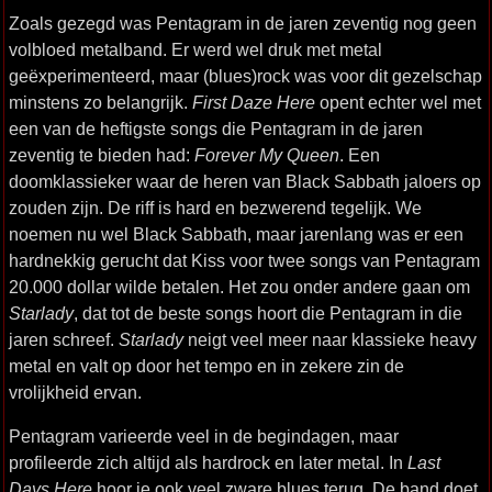
Zoals gezegd was Pentagram in de jaren zeventig nog geen
volbloed metalband. Er werd wel druk met metal
geëxperimenteerd, maar (blues)rock was voor dit gezelschap
minstens zo belangrijk.
First Daze Here
opent echter wel met
een van de heftigste songs die Pentagram in de jaren
zeventig te bieden had:
Forever My Queen
. Een
doomklassieker waar de heren van Black Sabbath jaloers op
zouden zijn. De riff is hard en bezwerend tegelijk. We
noemen nu wel Black Sabbath, maar jarenlang was er een
hardnekkig gerucht dat Kiss voor twee songs van Pentagram
20.000 dollar wilde betalen. Het zou onder andere gaan om
Starlady
, dat tot de beste songs hoort die Pentagram in die
jaren schreef.
Starlady
neigt veel meer naar klassieke heavy
metal en valt op door het tempo en in zekere zin de
vrolijkheid ervan.
Pentagram varieerde veel in de begindagen, maar
profileerde zich altijd als hardrock en later metal. In
Last
Days Here
hoor je ook veel zware blues terug. De band doet