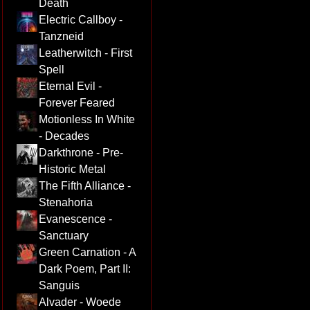
Death
Electric Callboy -
Tanzneid
Leatherwitch - First
Spell
Eternal Evil -
Forever Feared
Motionless In White
- Decades
Darkthrone - Pre-
Historic Metal
The Fifth Alliance -
Stenahoria
Evanescence -
Sanctuary
Green Carnation - A
Dark Poem, Part II:
Sanguis
Alvader - Woede