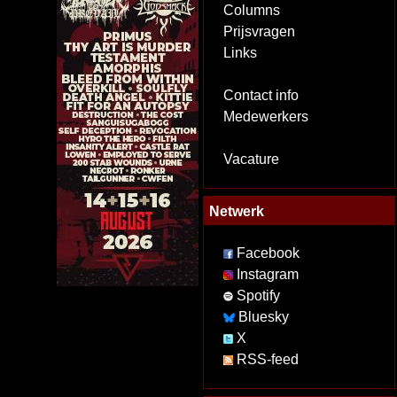
Columns
Prijsvragen
Links
Contact info
Medewerkers
Vacature
Netwerk
Facebook
Instagram
Spotify
Bluesky
X
RSS-feed