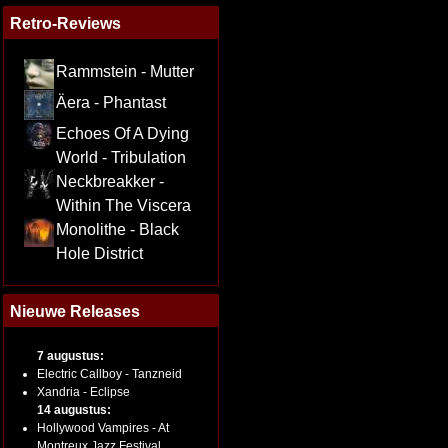
Retro-Reviews
Rammstein - Mutter
Äera - Phantast
Echoes Of A Dying
World - Tribulation
Neckbreakker -
Within The Viscera
Monolithe - Black
Hole District
Nieuwe Releases
7 augustus:
Electric Callboy - Tanzneid
Xandria - Eclipse
14 augustus:
Hollywood Vampires - At
Montreux Jazz Festival