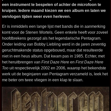
een instrument te bespelen of achter de microfoon te
kruipen. Iedere maand kiezen we een album en laten we
vervlogen tijden weer even herleven.
Er is inmiddels een lange lijst met bands die in aanmerking
komt voor de Stenen Wortels. Geen enkele heeft voor zoveel
hoofdbrekens gezorgd als het legendarische Pentagram.
Onder leiding van Bobby Liebling werd in de jaren zeventig
geruchtmakende status opgebouwd, maar dat resulteerde
niet in een heus album. Dat kwam pas in 1985. Echter, met
het heruitbrengen van
First Daze Here
en
First Daze Here
Too
uit respectievelijk 2002 en 2006, waarop het bekendste
werk uit de beginjaren van Pentagram verzameld is, leek het
me beter om twee vliegen in een klap te slaan.