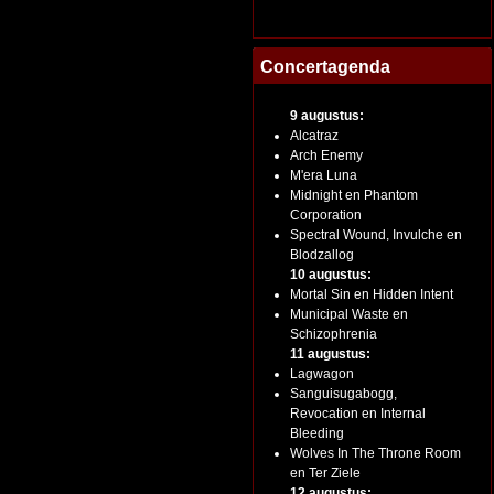
Concertagenda
9 augustus:
Alcatraz
Arch Enemy
M'era Luna
Midnight en Phantom
Corporation
Spectral Wound, Invulche en
Blodzallog
10 augustus:
Mortal Sin en Hidden Intent
Municipal Waste en
Schizophrenia
11 augustus:
Lagwagon
Sanguisugabogg,
Revocation en Internal
Bleeding
Wolves In The Throne Room
en Ter Ziele
12 augustus: