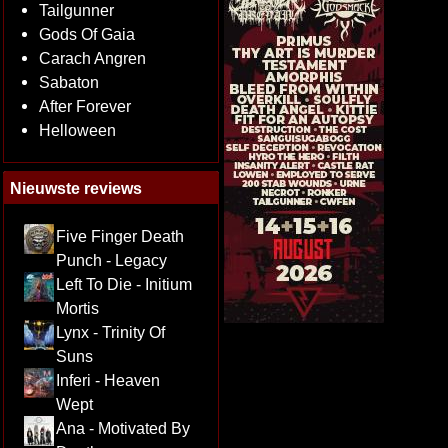
Tailgunner
Gods Of Gaia
Carach Angren
Sabaton
After Forever
Helloween
Nieuwste reviews
Five Finger Death
Punch - Legacy
Left To Die - Initium
Mortis
Lynx - Trinity Of
Suns
Inferi - Heaven
Wept
Ana - Motivated By