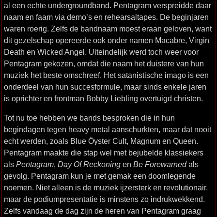
al een echte undergroundband. Pentagram verspreidde daar
naam en faam via demo’s en rehearsaltapes. De beginjaren
waren roerig. Zelfs de bandnaam moest eraan geloven, want
dit gezelschap opereerde ook onder namen Macabre, Virgin
Death en Wicked Angel. Uiteindelijk werd toch weer voor
Pentagram gekozen, omdat die naam het duistere van hun
muziek het beste omschreef. Het satanistische imago is een
onderdeel van hun succesformule, maar sinds enkele jaren
is oprichter en frontman Bobby Liebling overtuigd christen.
Tot nu toe hebben we bands besproken die in hun
begindagen tegen heavy metal aanschurkten, maar dat nooit
echt werden, zoals Blue Öyster Cult, Magnum en Queen.
Pentagram maakte die stap wel met bejubelde klassiekers
als
Pentagram
,
Day Of Reckoning
en
Be Forewarned
als
gevolg. Pentagram kun je met gemak een doomlegende
noemen. Niet alleen is de muziek ijzersterk en revolutionair,
maar de podiumpresentatie is minstens zo indrukwekkend.
Zelfs vandaag de dag zijn de heren van Pentagram graag