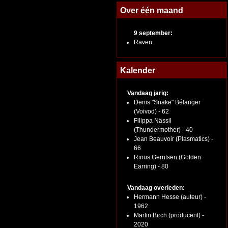
Over één maand
9 september:
Raven
Kalender
Vandaag jarig:
Denis "Snake" Bélanger
(Voivod) - 62
Filippa Nässil
(Thundermother) - 40
Jean Beauvoir (Plasmatics) -
66
Rinus Gerritsen (Golden
Earring) - 80
Vandaag overleden:
Hermann Hesse (auteur) -
1962
Martin Birch (producent) -
2020