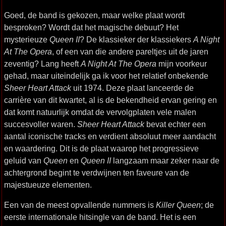
Goed, de band is gekozen, maar welke plaat wordt
besproken? Wordt dat het magische debuut? Het
mysterieuze
Queen II
? De klassieker der klassiekers
A Night
At The Opera
, of een van die andere pareltjes uit de jaren
zeventig? Lang heeft
A Night At The Opera
mijn voorkeur
gehad, maar uiteindelijk ga ik voor het relatief onbekende
Sheer Heart Attack
uit 1974. Deze plaat lanceerde de
carrière van dit kwartet, al is de bekendheid ervan gering en
dat komt natuurlijk omdat de vervolgplaten vele malen
succesvoller waren.
Sheer Heart Attack
bevat echter een
aantal iconische tracks en verdient absoluut meer aandacht
en waardering. Dit is de plaat waarop het progressieve
geluid van
Queen
en
Queen II
langzaam maar zeker naar de
achtergrond begint te verdwijnen ten faveure van de
majestueuze elementen.
Een van de meest opvallende nummers is
Killer Queen
; de
eerste internationale hitsingle van de band. Het is een