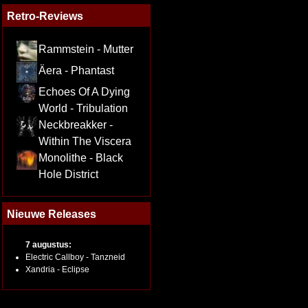
Retro-Reviews
Rammstein - Mutter
Äera - Phantast
Echoes Of A Dying
World - Tribulation
Neckbreakker -
Within The Viscera
Monolithe - Black
Hole District
Nieuwe Releases
7 augustus:
Electric Callboy - Tanzneid
Xandria - Eclipse