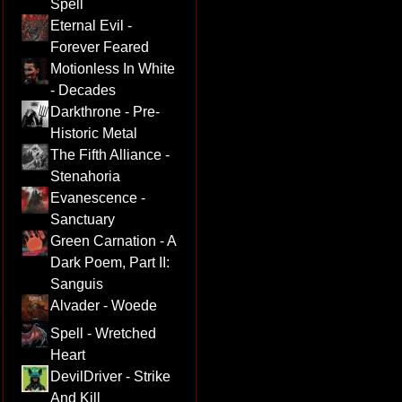
Spell
Eternal Evil -
Forever Feared
Motionless In White
- Decades
Darkthrone - Pre-
Historic Metal
The Fifth Alliance -
Stenahoria
Evanescence -
Sanctuary
Green Carnation - A
Dark Poem, Part II:
Sanguis
Alvader - Woede
Spell - Wretched
Heart
DevilDriver - Strike
And Kill