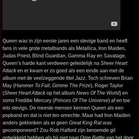
Queen was in zijn eerste jaren een stevige band en heeft
fans in vele grote metalbands als Metallica, Iron Maiden,
Judas Priest, Blind Guardian, Gamma Ray en Savatage.
Queen’s harde kant verdween geleidelijk na
Sheer Heart
Attack
en er kwam er zo goed als een einde aan met de
album met de veelzeggende titel
Jazz
. Toch schreven Brian
May (
Hammer To Fall
,
Gimme The Prize
), Roger Taylor
(
Sheer Heart Attack
op het album
News Of The World
) en
soms Freddie Mercury (
Princes Of The Universe
) af en toe
iets stevigs. De meeste mensen kennen Queen als een
popband en dat is niet ten onrechte. Maar had Iron Maiden
anders geklonken als er geen
Great King Rat
was
gecomponeerd? Zou Rob Halford zijn beroemde gil
ontwikkeld hebben als hij niet naar
Ogre Battle
van het door