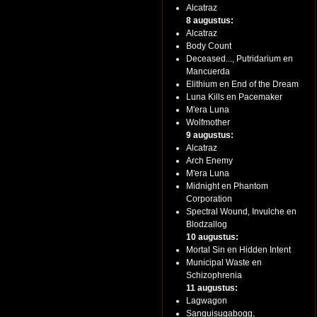
Alcatraz
8 augustus:
Alcatraz
Body Count
Deceased..., Putridarium en
Mancuerda
Elithium en End of the Dream
Luna Kills en Pacemaker
M'era Luna
Wolfmother
9 augustus:
Alcatraz
Arch Enemy
M'era Luna
Midnight en Phantom
Corporation
Spectral Wound, Invulche en
Blodzallog
10 augustus:
Mortal Sin en Hidden Intent
Municipal Waste en
Schizophrenia
11 augustus:
Lagwagon
Sanguisugabogg,