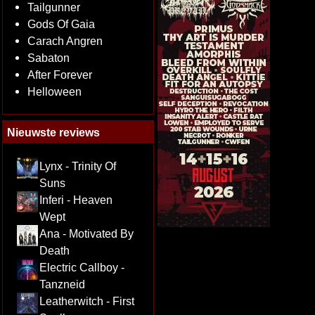
Tailgunner
Gods Of Gaia
Carach Angren
Sabaton
After Forever
Helloween
Nieuwste reviews
Lynx - Trinity Of
Suns
Inferi - Heaven
Wept
Ana - Motivated By
Death
Electric Callboy -
Tanzneid
Leatherwitch - First