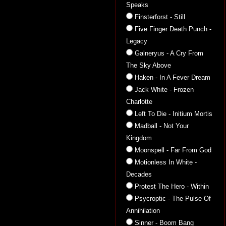
Speaks
Finsterforst - Still
Five Finger Death Punch -
Legacy
Galneryus - A Cry From
The Sky Above
Haken - In A Fever Dream
Jack White - Frozen
Charlotte
Left To Die - Initium Mortis
Madball - Not Your
Kingdom
Moonspell - Far From God
Motionless In White -
Decades
Protest The Hero - Within
Psycroptic - The Pulse Of
Annihilation
Sinner - Boom Bang