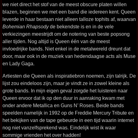
we niet direct het stof van de meest obscure platen willen
blazen, beginnen we met een band die iedereen kent. Queen
leverde in haar bestaan niet alleen talloze tophits af, waarvan
Bohemian Rhapsody
de bekendste is en in de vele
verkiezingen meestrijdt om de notering van beste popsong
aller tijden. Nog altijd is Queen één van de meest
invloedrijke bands. Niet enkel in de metalwereld dreunt dat
door, maar ook in de muziek van hedendaagse acts als Muse
en Lady Gaga.
Artiesten die Queen als inspiratiebron noemen, zijn talrijk. De
lijst zou eindeloos zijn, maar je vindt ze in zowel kleine als
grote bands. In mijn eigen geval zorgde het luisteren naar
Queen ervoor dat ik op den duur in aanraking kwam met
onder andere Metallica en Guns N’ Roses. Beide bands
speelden namelijk in 1992 op de Freddie Mercury Tribute en
het bekijken van de tape gebeurde in een tijd waarin internet
nog niet vanzelfsprekend was. Eindelijk wist ik waar
sommige vrienden het over hadden!