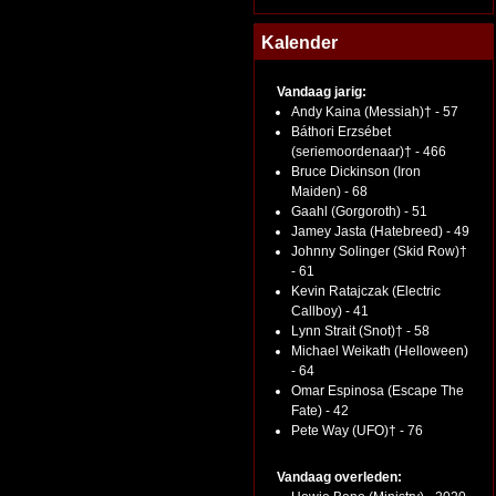
Kalender
Vandaag jarig:
Andy Kaina (Messiah)† - 57
Báthori Erzsébet
(seriemoordenaar)† - 466
Bruce Dickinson (Iron
Maiden) - 68
Gaahl (Gorgoroth) - 51
Jamey Jasta (Hatebreed) - 49
Johnny Solinger (Skid Row)†
- 61
Kevin Ratajczak (Electric
Callboy) - 41
Lynn Strait (Snot)† - 58
Michael Weikath (Helloween)
- 64
Omar Espinosa (Escape The
Fate) - 42
Pete Way (UFO)† - 76
Vandaag overleden: