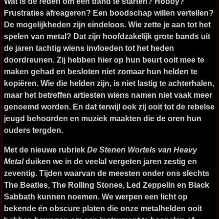
Wat is de reden om een band te starten? Hobby?
Frustraties afreageren? Een boodschap willen vertellen?
De mogelijkheden zijn eindeloos. Wie zette je aan tot het
spelen van metal? Dat zijn hoofdzakelijk grote bands uit
de jaren tachtig wiens invloeden tot het heden
doordreunen. Zij hebben hier op hun beurt ooit mee te
maken gehad en besloten niet zomaar hun helden te
kopiëren. Wie die helden zijn, is niet lastig te achterhalen,
maar het betreffen artiesten wiens namen niet vaak meer
genoemd worden. En dat terwijl ook zij ooit tot de rebelse
jeugd behoorden en muziek maakten die de oren hun
ouders tergden.
Met de nieuwe rubriek
De Stenen Wortels van Heavy
Metal
duiken we in de veelal vergeten jaren zestig en
zeventig. Tijden waarvan de meesten onder ons slechts
The Beatles, The Rolling Stones, Led Zeppelin en Black
Sabbath kunnen noemen. We werpen een licht op
bekende én obscure platen die onze metalhelden ooit