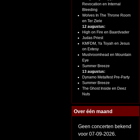
Revocation en Internal
Bleeding
Wolves In The Throne Room
en Ter Ziele
12 augustus:
High on Fire en Baardvader
Judas Priest
KMFDM, Ya Toyah en Jesus
on Extesy
Mushroomhead en Mountain
Eye
Summer Breeze
13 augustus:
Dynamo Metalfest Pre-Party
Summer Breeze
The Ghost Inside en Deez
Nuts
Over één maand
Geen concerten bekend
voor 07-09-2026.