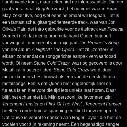
flamboyante track, maar zeker niet de interessantste. Die eer
gaat vooral naar
Brighton Rock
, het nummer waarin Brian
May, zeker live, nog wel eens helemaal wil losgaan. Het is
een fantastische, gitaargeörienteerde track, waarvan Jon
Oliva’s Pain det intro gebruikte voor de titeltrack van
Festival
.
Vergeet niet dat menig progmetalband Queen bejubelt
vanwege dit nummer of voor mijn part
The Prophet’s Song
van het album
A Night At The Opera
. Het zit ijzersterk in
elkaar, zonder dat de songgerichte aanpak verwaarloosd
wordt. Of neem
Stone Cold Crazy
, wat nog gecoverd is door
Metallica in betere tijden.
Stone Cold Crazy
wordt door
muziekkenners beschouwd als een van de eerste thrash
metalsongs. Feit is dat Queen hier ongelooflijk snel en
furieus is en hier voor die tijd iets unieks laat horen. Daar
blijft het echter niet bij. Mijn persoonlijke favorieten zijn
Tenement Funster
en
Flick Of The Wrist
.
Tenement Funster
heeft een onderhuidse spanning en klinkt rauw en oprecht.
Dat rauwe is vooral te danken aan Roger Taylor, die hier de
vocalen voor zijn rekening neemt. Een begenadigd zanger