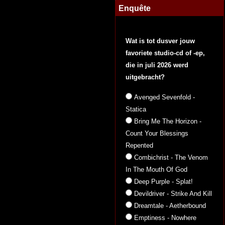
Enquête
Wat is tot dusver jouw
favoriete studio-cd of -ep,
die in juli 2026 werd
uitgebracht?
Avenged Sevenfold -
Statica
Bring Me The Horizon -
Count Your Blessings
Repented
Combichrist - The Venom
In The Mouth Of God
Deep Purple - Splat!
Devildriver - Strike And Kill
Dreamtale - Aetherbound
Emptiness - Nowhere