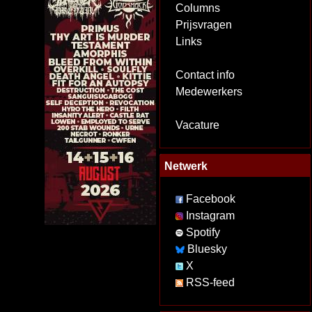
Columns
Prijsvragen
Links
Contact info
Medewerkers
Vacature
Netwerk
Facebook
Instagram
Spotify
Bluesky
X
RSS-feed