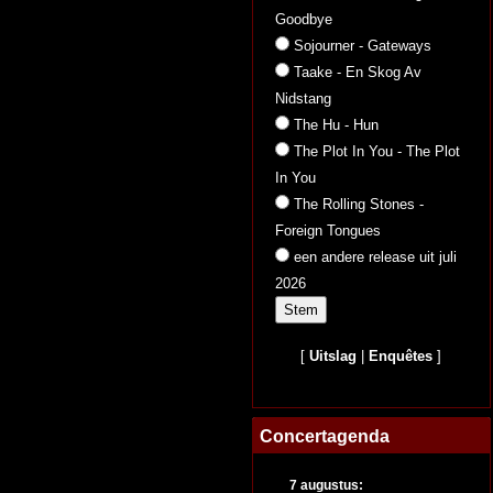
Goodbye
Sojourner - Gateways
Taake - En Skog Av
Nidstang
The Hu - Hun
The Plot In You - The Plot
In You
The Rolling Stones -
Foreign Tongues
een andere release uit juli
2026
[
Uitslag
|
Enquêtes
]
Concertagenda
7 augustus: