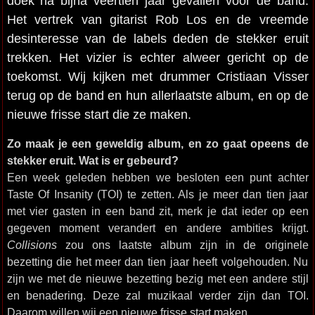
doek na bijna veertien jaar gevallen voor de band.
Het vertrek van gitarist Rob Los en de vreemde
desinteresse van de labels deden de stekker eruit
trekken. Het vizier is echter alweer gericht op de
toekomst. Wij kijken met drummer Cristiaan Visser
terug op de band en hun allerlaatste album, en op de
nieuwe frisse start die ze maken.
Zo maak je een geweldig album, en zo gaat opeens de
stekker eruit. Wat is er gebeurd?
Een week geleden hebben we besloten een punt achter
Taste Of Insanity (TOI) te zetten. Als je meer dan tien jaar
met vier gasten in een band zit, merk je dat ieder op een
gegeven moment verandert en andere ambities krijgt.
Collisions
zou ons laatste album zijn in de originele
bezetting die het meer dan tien jaar heeft volgehouden. Nu
zijn we met de nieuwe bezetting bezig met een andere stijl
en benadering. Deze zal muzikaal verder zijn dan TOI.
Daarom willen wij een nieuwe frisse start maken.