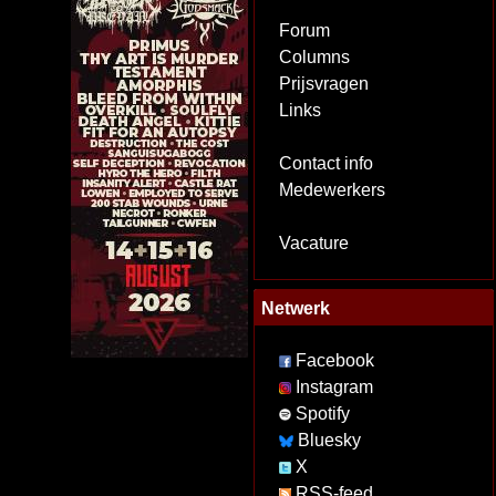
Forum
Columns
Prijsvragen
Links
Contact info
Medewerkers
Vacature
Netwerk
Facebook
Instagram
Spotify
Bluesky
X
RSS-feed