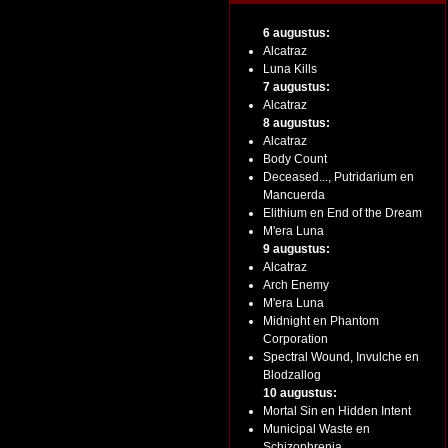
6 augustus:
Alcatraz
Luna Kills
7 augustus:
Alcatraz
8 augustus:
Alcatraz
Body Count
Deceased..., Putridarium en
Mancuerda
Elithium en End of the Dream
M'era Luna
9 augustus:
Alcatraz
Arch Enemy
M'era Luna
Midnight en Phantom
Corporation
Spectral Wound, Invulche en
Blodzallog
10 augustus:
Mortal Sin en Hidden Intent
Municipal Waste en
Schizophrenia