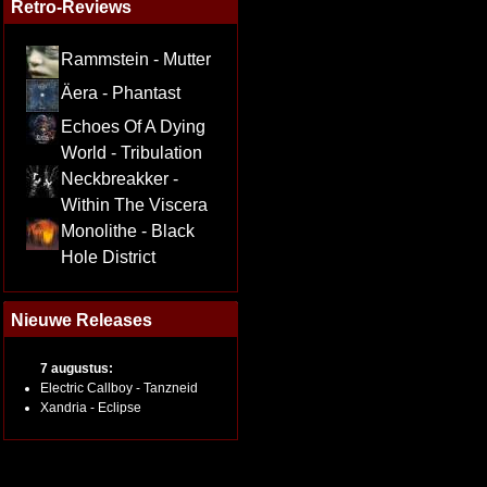
Retro-Reviews
Rammstein - Mutter
Äera - Phantast
Echoes Of A Dying
World - Tribulation
Neckbreakker -
Within The Viscera
Monolithe - Black
Hole District
Nieuwe Releases
7 augustus:
Electric Callboy - Tanzneid
Xandria - Eclipse