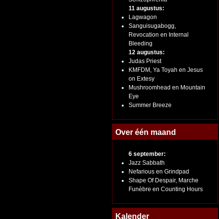
11 augustus:
Lagwagon
Sanguisugabogg,
Revocation en Internal
Bleeding
12 augustus:
Judas Priest
KMFDM, Ya Toyah en Jesus
on Extesy
Mushroomhead en Mountain
Eye
Summer Breeze
Over één maand
6 september:
Jazz Sabbath
Nefarious en Grindpad
Shape Of Despair, Marche
Funèbre en Counting Hours
Kalender