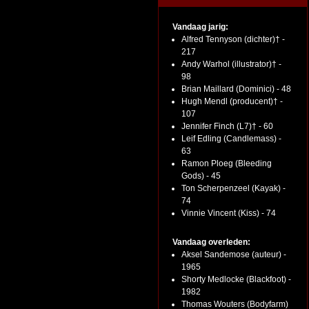
Vandaag jarig:
Alfred Tennyson (dichter)† -
217
Andy Warhol (illustrator)† -
98
Brian Maillard (Dominici) - 48
Hugh Mendl (producent)† -
107
Jennifer Finch (L7)† - 60
Leif Edling (Candlemass) -
63
Ramon Ploeg (Bleeding
Gods) - 45
Ton Scherpenzeel (Kayak) -
74
Vinnie Vincent (Kiss) - 74
Vandaag overleden:
Aksel Sandemose (auteur) -
1965
Shorty Medlocke (Blackfoot) -
1982
Thomas Wouters (Bodyfarm)