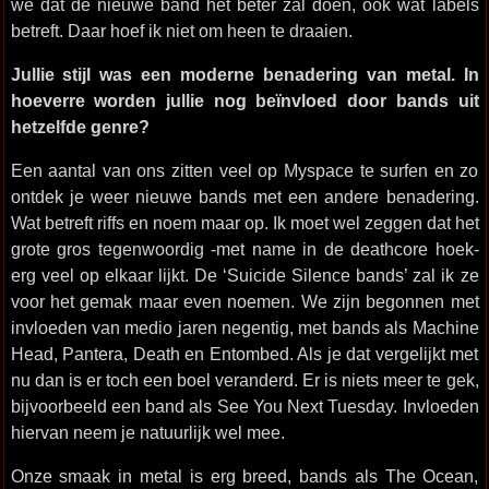
we dat de nieuwe band het beter zal doen, ook wat labels
betreft. Daar hoef ik niet om heen te draaien.
Jullie stijl was een moderne benadering van metal. In
hoeverre worden jullie nog beïnvloed door bands uit
hetzelfde genre?
Een aantal van ons zitten veel op Myspace te surfen en zo
ontdek je weer nieuwe bands met een andere benadering.
Wat betreft riffs en noem maar op. Ik moet wel zeggen dat het
grote gros tegenwoordig -met name in de deathcore hoek-
erg veel op elkaar lijkt. De ‘Suicide Silence bands’ zal ik ze
voor het gemak maar even noemen. We zijn begonnen met
invloeden van medio jaren negentig, met bands als Machine
Head, Pantera, Death en Entombed. Als je dat vergelijkt met
nu dan is er toch een boel veranderd. Er is niets meer te gek,
bijvoorbeeld een band als See You Next Tuesday. Invloeden
hiervan neem je natuurlijk wel mee.
Onze smaak in metal is erg breed, bands als The Ocean,