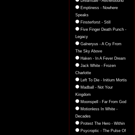
Dreamtale - Aetherbound
Emptiness - Nowhere
Speaks
Finsterforst - Still
Five Finger Death Punch -
Legacy
Galneryus - A Cry From
The Sky Above
Haken - In A Fever Dream
Jack White - Frozen
Charlotte
Left To Die - Initium Mortis
Madball - Not Your
Kingdom
Moonspell - Far From God
Motionless In White -
Decades
Protest The Hero - Within
Psycroptic - The Pulse Of