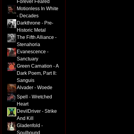
Forever Feared
Motionless In White
- Decades
Darkthrone - Pre-
Historic Metal
The Fifth Alliance -
Stenahoria
Evanescence -
Sanctuary
Green Carnation - A
Dark Poem, Part II:
Sanguis
Alvader - Woede
Spell - Wretched
Heart
DevilDriver - Strike
And Kill
Gladenfold -
Soulbound