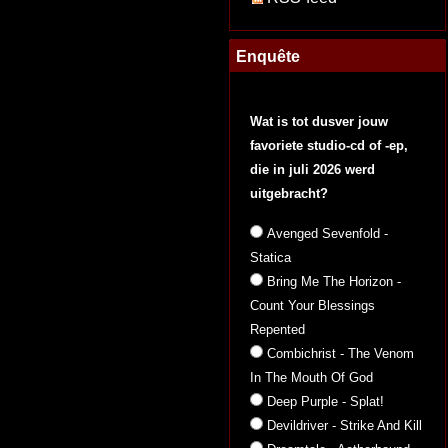
Enquête
Wat is tot dusver jouw
favoriete studio-cd of -ep,
die in juli 2026 werd
uitgebracht?
Avenged Sevenfold -
Statica
Bring Me The Horizon -
Count Your Blessings
Repented
Combichrist - The Venom
In The Mouth Of God
Deep Purple - Splat!
Devildriver - Strike And Kill