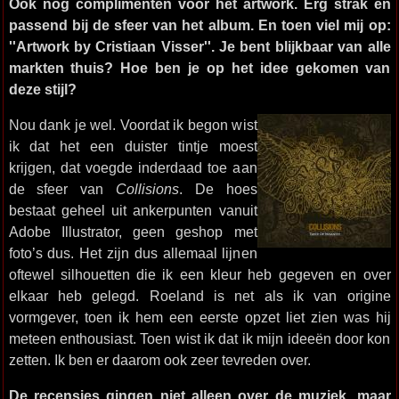
Ook nog complimenten voor het artwork. Erg strak en
passend bij de sfeer van het album. En toen viel mij op:
''Artwork by Cristiaan Visser''. Je bent blijkbaar van alle
markten thuis? Hoe ben je op het idee gekomen van
deze stijl?
Nou dank je wel. Voordat ik begon wist
ik dat het een duister tintje moest
krijgen, dat voegde inderdaad toe aan
de sfeer van
Collisions
. De hoes
bestaat geheel uit ankerpunten vanuit
Adobe Illustrator, geen geshop met
foto’s dus. Het zijn dus allemaal lijnen
oftewel silhouetten die ik een kleur heb gegeven en over
elkaar heb gelegd. Roeland is net als ik van origine
vormgever, toen ik hem een eerste opzet liet zien was hij
meteen enthousiast. Toen wist ik dat ik mijn ideeën door kon
zetten. Ik ben er daarom ook zeer tevreden over.
De recensies gingen niet alleen over de muziek, maar