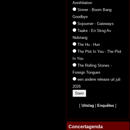
Annihilation
Sinner - Boom Bang
Goodbye
Sojourner - Gateways
Taake - En Skog Av
Nidstang
The Hu - Hun
The Plot In You - The Plot
In You
The Rolling Stones -
Foreign Tongues
een andere release uit juli
2026
[
Uitslag
|
Enquêtes
]
Concertagenda