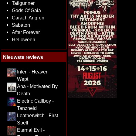
Tailgunner
Gods Of Gaia
Carach Angren
Sabaton
After Forever
Helloween
Nieuwste reviews
Inferi - Heaven
Wept
Ana - Motivated By
Death
Electric Callboy -
Tanzneid
Leatherwitch - First
Spell
Eternal Evil -