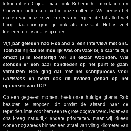
Intronaut en Gojira, maar ook Behemoth, Immolation en
Converge ontbreken niet in onze collectie. We nemen het
maken van muziek vrij serieus en leggen de lat altijd wel
hoog, daardoor groei je ook als muzikant. Het is veel
luisteren en inspiratie op doen.
Vijf jaar geleden had Roeland al een interview met ons.
Toen zei hij dat het moeilijk was om vaak bij elkaar te zijn
omdat jullie toentertijd ver uit elkaar woonden. Wel
stonden er een paar bandleden op het punt te gaan
verhuizen. Hoe ging dat met het schrijfproces voor
Collisions
en heeft ook dit invloed gehad op het
opdoeken van TOI?
Op een gegeven moment heeft onze huidige gitarist Rob
besloten te stoppen, dit omdat de afstand naar de
repetitieruimte voor hem een te grote opgave werd. Ieder van
ons kreeg natuurlijk andere prioriteiten, maar wij drieën
wonen nog steeds binnen een straal van vijftig kilometer van