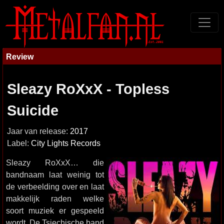
Review
Sleazy RoXxX - Topless
Suicide
Jaar van release:
2017
Label:
City Lights Records
Sleazy RoXxX… die
bandnaam laat weinig tot
de verbeelding over en laat
makkelijk raden welke
soort muziek er gespeeld
wordt. De Tsjechische band