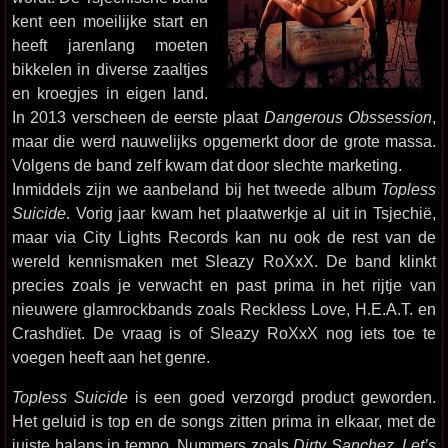
kent een moeilijke start en
heeft jarenlang moeten
bikkelen in diverse zaaltjes
en kroegjes in eigen land.
In 2013 verscheen de eerste plaat
Dangerous Obssession
,
maar die werd nauwelijks opgemerkt door de grote massa.
Volgens de band zelf kwam dat door slechte marketing.
Inmiddels zijn we aanbeland bij het tweede album
Topless
Suicide
. Vorig jaar kwam het plaatwerkje al uit in Tsjechië,
maar via City Lights Records kan nu ook de rest van de
wereld kennismaken met Sleazy RoXxX. De band klinkt
precies zoals je verwacht en past prima in het rijtje van
nieuwere glamrockbands zoals Reckless Love, H.E.A.T. en
Crashdïet. De vraag is of Sleazy RoXxX nog iets toe te
voegen heeft aan het genre.
Topless Suicide
is een goed verzorgd product geworden.
Het geluid is top en de songs zitten prima in elkaar, met de
juiste balans in tempo. Nummers zoals
Dirty Sanchez
,
Let’s