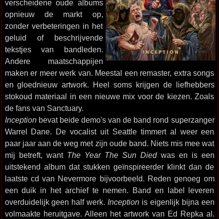
verscheidene oude albums
opnieuw de markt op,
zonder verbeteringen in het
geluid of beschrijvende
tekstjes van bandleden.
Andere maatschappijen
maken er meer werk van. Meestal een remaster, extra songs
en gloednieuw artwork. Heel soms krijgen de liefhebbers
stokoud materiaal in een nieuwe mix voor de kiezen. Zoals
de fans van Sanctuary.
Inception
bevat beide demo's van de band rond superzanger
Warrel Dane. De vocalist uit Seattle timmert al weer een
paar jaar aan de weg met zijn oude band. Niets mis mee wat
mij betreft, want
The Year The Sun Died
was en is een
uitstekend album dat stukken geïnspireerder klinkt dan de
laatste cd van Nevermore bijvoorbeeld. Reden genoeg om
een duik in het archief te nemen. Band en label leveren
overduidelijk geen half werk.
Inception
is eigenlijk bijna een
volmaakte heruitgave. Alleen het artwork van Ed Repka al.