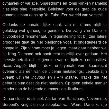
dynamiek of variatie. Snaredrums en toms klinken namelijk
niet elke slag hetzelfde. Beluister voor de grap de oude
opnames maar eens op YouTube. Een wereld van verschil.
Ondanks de onnatuurlijke klank van de drums blijft er
gelukkig wel genoeg te genieten. De zang van Dane is
bijvoorbeeld fenomenaal. In tegenstelling tot bij zijn latere
broodheer gaat de hier piepjonge vocalist ongegeneerd de
hoogte in. Zijn vibrato moet je liggen, maar daar hebben we
bij King Diamond ook nooit echt moeilijk over gedaan. Het
meeste heb ik echter genoten van de tijdloze composities.
Battle Angels
blijft in deze embryonale vorm kaarsrecht
overeind als één van de ultieme metalsongs. Leukste zijn
Dream Of The Incubus
en
I Am Insane
. Tracks die het
debuutalbum destijds niet haalden. Op geen enkele manier
minder dan de bekende nummers op dit album.
De conclusie is simpel. Als fan van Sanctuary, Nevermore,
Serpent's Knight en de soloplaat van Warrel Dane kun je