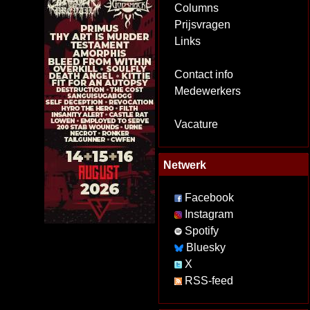
Columns
Prijsvragen
Links
Contact info
Medewerkers
Vacature
Netwerk
Facebook
Instagram
Spotify
Bluesky
X
RSS-feed