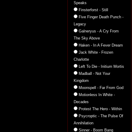
Speaks
Finsterforst - Still
Five Finger Death Punch -
Legacy
Galneryus - A Cry From
The Sky Above
Haken - In A Fever Dream
Jack White - Frozen
Charlotte
Left To Die - Initium Mortis
Madball - Not Your
Kingdom
Moonspell - Far From God
Motionless In White -
Decades
Protest The Hero - Within
Psycroptic - The Pulse Of
Annihilation
Sinner - Boom Bang