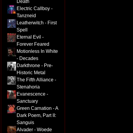
Death
Electric Callboy -
Tanzneid
Leatherwitch - First
Spell
Eternal Evil -
Forever Feared
Motionless In White
- Decades
Darkthrone - Pre-
Historic Metal
The Fifth Alliance -
Stenahoria
Evanescence -
Sanctuary
Green Carnation - A
Dark Poem, Part II:
Sanguis
Alvader - Woede