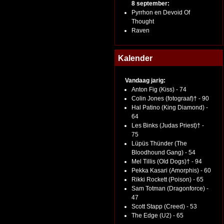
8 september:
Pyrrhon en Devoid Of
Thought
Raven
Kalender
Vandaag jarig:
Anton Fig (Kiss) - 74
Colin Jones (fotograaf)† - 90
Hal Patino (King Diamond) -
64
Les Binks (Judas Priest)† -
75
Lüpüs Thünder (The
Bloodhound Gang) - 54
Mel Tillis (Old Dogs)† - 94
Pekka Kasari (Amorphis) - 60
Rikki Rockett (Poison) - 65
Sam Totman (Dragonforce) -
47
Scott Stapp (Creed) - 53
The Edge (U2) - 65