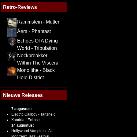
Retro-Reviews
Rammstein - Mutter
Äera - Phantast
Echoes Of A Dying
World - Tribulation
Neckbreakker -
Within The Viscera
Monolithe - Black
Hole District
Nieuwe Releases
7 augustus:
Electric Callboy - Tanzneid
Xandria - Eclipse
14 augustus:
Hollywood Vampires - At
Montreux Jazz Festival