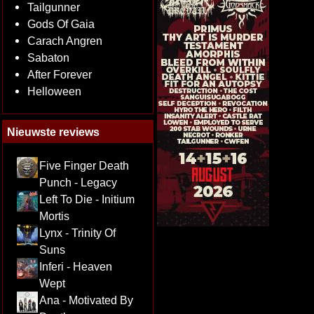
Tailgunner
Gods Of Gaia
Carach Angren
Sabaton
After Forever
Helloween
Nieuwste reviews
Five Finger Death
Punch - Legacy
Left To Die - Initium
Mortis
Lynx - Trinity Of
Suns
Inferi - Heaven
Wept
Ana - Motivated By