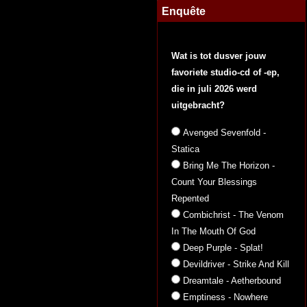
Enquête
Wat is tot dusver jouw
favoriete studio-cd of -ep,
die in juli 2026 werd
uitgebracht?
Avenged Sevenfold -
Statica
Bring Me The Horizon -
Count Your Blessings
Repented
Combichrist - The Venom
In The Mouth Of God
Deep Purple - Splat!
Devildriver - Strike And Kill
Dreamtale - Aetherbound
Emptiness - Nowhere