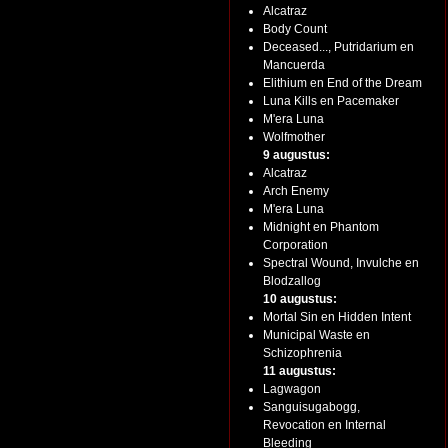
Alcatraz
Body Count
Deceased..., Putridarium en
Mancuerda
Elithium en End of the Dream
Luna Kills en Pacemaker
M'era Luna
Wolfmother
9 augustus:
Alcatraz
Arch Enemy
M'era Luna
Midnight en Phantom
Corporation
Spectral Wound, Invulche en
Blodzallog
10 augustus:
Mortal Sin en Hidden Intent
Municipal Waste en
Schizophrenia
11 augustus:
Lagwagon
Sanguisugabogg,
Revocation en Internal
Bleeding