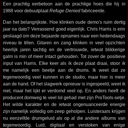
Een prachtig eerbetoon aan de prachtige hoes die hij in
1988 voor debuutplaat
Refuge Denied
fabriceerde.
Dan het belangrijkste. Hoe klinken oude demo's ruim dertig
jaar na dato? Verrassend goed eigenlijk. Chris Harris is erin
geslaagd om deze bejaarde opnames naar een hedendaags
niveau te tillen. Gitaren en zang klinken in veel opzichten
heerlijk jaren tachtig en de vertrouwde, ietwat blikkerige
galm is min of meer intact gehouden. Tot zover de positieve
input van Harris. Elke keer als ik deze plaat draai, stoor ik
me namelijk een beetje aan de drums. Ik weet dat ze
tegenwoordig veel kunnen in de studio, maar hier is meer
aan de hand. Of het slagwerk opnieuw is ingespeeld, weet ik
niet, maar het lijkt er verdomd veel op. En anders heeft de
producent domweg te veel lol gehad met zijn ProTools-setje.
Het wilde karakter en de ietwat ongenuanceerde energie
zijn namelijk volledig om zeep geholpen. Luisteraars krijgen
nu eenzelfde drumgeluid als op al die andere albums van
tegenwoordig. Luid, digitaal en verstoken van enige