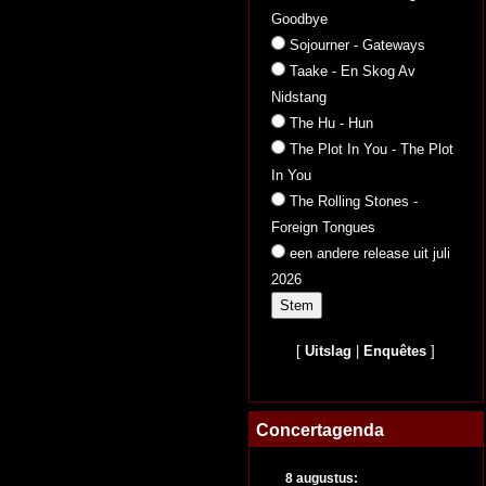
Goodbye
Sojourner - Gateways
Taake - En Skog Av
Nidstang
The Hu - Hun
The Plot In You - The Plot
In You
The Rolling Stones -
Foreign Tongues
een andere release uit juli
2026
[
Uitslag
|
Enquêtes
]
Concertagenda
8 augustus: