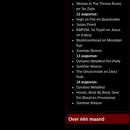
Wolves In The Throne Room
en Ter Ziele
12 augustus:
High on Fire en Baardvader
Judas Priest
KMFDM, Ya Toyah en Jesus
on Extesy
Mushroomhead en Mountain
Eye
Summer Breeze
13 augustus:
Dynamo Metalfest Pre-Party
Summer Breeze
The Ghost Inside en Deez
Nuts
14 augustus:
Dynamo Metalfest
Hoods, Brick By Brick, Give
Em Blood en Provisional
Summer Breeze
Over één maand