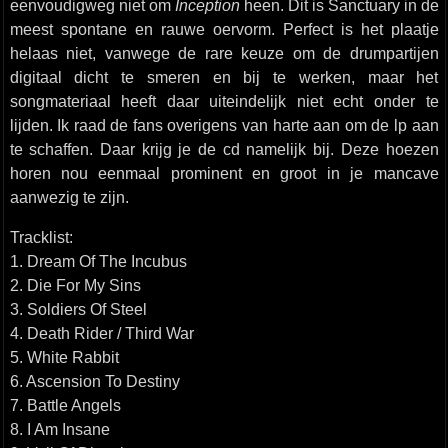
eenvoudigweg niet om
Inception
heen. Dit is Sanctuary in de
meest spontane en rauwe oervorm. Perfect is het plaatje
helaas niet, vanwege de rare keuze om de drumpartijen
digitaal dicht te smeren en bij te werken, maar het
songmateriaal heeft daar uiteindelijk niet echt onder te
lijden. Ik raad de fans overigens van harte aan om de lp aan
te schaffen. Daar krijg je de cd namelijk bij. Deze hoezen
horen nou eenmaal prominent en groot in je mancave
aanwezig te zijn.
Tracklist:
1. Dream Of The Incubus
2. Die For My Sins
3. Soldiers Of Steel
4. Death Rider / Third War
5. White Rabbit
6. Ascension To Destiny
7. Battle Angels
8. I Am Insane