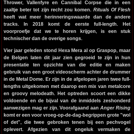
Thrower, Vallenfyre en Cannibal Corpse die in een
zaaltje beter tot zijn recht zou komen.
Rituals Of Flesh
heeft wat meer herinneringswaarde dan de andere
tracks. In 2018 komt de eerste full-length. Het
voorproefje dat we te horen krijgen, is een stuk
technischer dan de overige songs.
Vier jaar geleden stond
Hexa Mera
al op Graspop, maar
de Belgen laten dit jaar zien gegroeid te zijn in hun
presentatie ten opzichte van die editie en maken
gebruik van een groot videoscherm achter de drummer
in de Metal Dome. Er zijn in de afgelopen jaren twee full-
lengths uitgekomen met daarop een mix van metalcore
en groovy melodeath. Het optreden scoort een dikke
voldoende en de bijval van de inmiddels zeshonderd
aanwezigen mag er zijn. Voorafgaand aan
Anger Rising
komt er een voor vroeg-op-de-dag-begrippen grote "wol
of det", die twee gebroken tenen bij een pechvogel
oplevert. Afgezien van dit ongeluk vermaken de