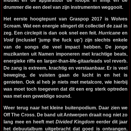
drummer die een deel van zijn instrumenten weggooit.
Het eerste hoogtepunt van Graspop 2017 is
Wolves
Scream
. Wat een energie slingert dit collectief de zaal in
zeg. Een circlepit is dan ook snel een feit.
Hurricane
en
Void
(inclusief 'jump the fuck up') zijn slechts enkele
van de songs die veel impact hebben. De jonge
muzikanten uit Namen imponeren met krachtige beats,
energieke riffs en larger-than-life-gitaarleads vol reverb.
De zang is extreem, krachtig en verstaanbaar. Er is veel
beweging, de vuisten gaan de lucht in en het is
genieten. Ook al heb je niets met metalcore, wie hierbij
was moet toch toegeven dat dit een erg sterk optreden
was met een geweldige sound.
Weer terug naar het kleine buitenpodium. Daar zien we
Off The Cross
. De band uit Antwerpen draait nog niet zo
lang mee en heeft met
Divided Kingdom
eerder dit jaar
het debuutalbum uitgebracht dat goed is ontvangen.