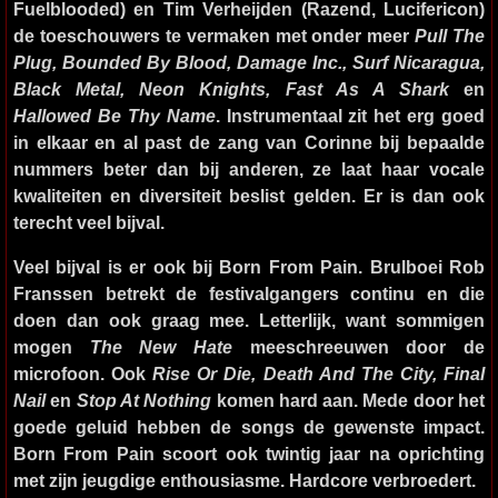
Fuelblooded) en Tim Verheijden (Razend, Lucifericon)
de toeschouwers te vermaken met onder meer
Pull The
Plug, Bounded By Blood, Damage Inc., Surf Nicaragua,
Black Metal, Neon Knights, Fast As A Shark
en
Hallowed Be Thy Name
. Instrumentaal zit het erg goed
in elkaar en al past de zang van Corinne bij bepaalde
nummers beter dan bij anderen, ze laat haar vocale
kwaliteiten en diversiteit beslist gelden. Er is dan ook
terecht veel bijval.
Veel bijval is er ook bij
Born From Pain
. Brulboei Rob
Franssen betrekt de festivalgangers continu en die
doen dan ook graag mee. Letterlijk, want sommigen
mogen
The New Hate
meeschreeuwen door de
microfoon. Ook
Rise Or Die, Death And The City, Final
Nail
en
Stop At Nothing
komen hard aan. Mede door het
goede geluid hebben de songs de gewenste impact.
Born From Pain scoort ook twintig jaar na oprichting
met zijn jeugdige enthousiasme. Hardcore verbroedert.