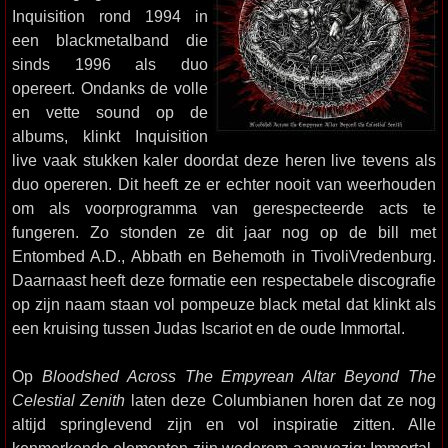
Inquisition rond 1994 in
een blackmetalband die
sinds 1996 als duo
opereert. Ondanks de volle
en vette sound op de
albums, klinkt Inquisition
live vaak stukken kaler doordat deze heren live tevens als
duo opereren. Dit heeft ze er echter nooit van weerhouden
om als voorprogramma van gerespecteerde acts te
fungeren. Zo stonden ze dit jaar nog op de bill met
Entombed A.D., Abbath en Behemoth in TivoliVredenburg.
Daarnaast heeft deze formatie een respectabele discografie
op zijn naam staan vol pompeuze black metal dat klinkt als
een kruising tussen Judas Iscariot en de oude Immortal.
Op
Bloodshed Across The Empyrean Altar Beyond The
Celestial Zenith
laten deze Columbianen horen dat ze nog
altijd springlevend zijn en vol inspiratie zitten. Alle