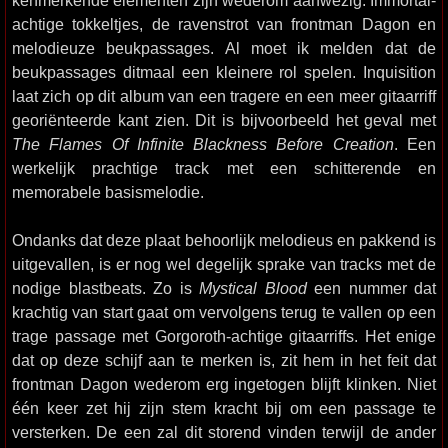
kenmerkende elementen zijn wederom aanwezig: Immortal-
achtige tokkeltjes, de ravenstrot van frontman Dagon en
melodieuze beukpassages. Al moet ik melden dat de
beukpassages ditmaal een kleinere rol spelen. Inquisition
laat zich op dit album van een tragere en een meer gitaarriff
georiënteerde kant zien. Dit is bijvoorbeeld het geval met
The Flames Of Infinite Blackness Before Creation
. Een
werkelijk prachtige track met een schitterende en
memorabele basismelodie.
Ondanks dat deze plaat behoorlijk melodieus en pakkend is
uitgevallen, is er nog wel degelijk sprake van tracks met de
nodige blastbeats. Zo is
Mystical Blood
een nummer dat
krachtig van start gaat om vervolgens terug te vallen op een
trage passage met Gorgoroth-achtige gitaarriffs. Het enige
dat op deze schijf aan te merken is, zit hem in het feit dat
frontman Dagon wederom erg ingetogen blijft klinken. Niet
één keer zet hij zijn stem kracht bij om een passage te
versterken. De een zal dit storend vinden terwijl de ander