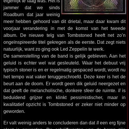
eigenlijk te laag was. Het is
jammer dat we sinds
Roadburn dat jaar weinig
meer hebben gehoord van dit drietal, maar daar kwam dit
voorjaar verandering in met de komst van het tweede
album. De nieuwe telg van Tombstoned heeft net zo’n
ongeïnspireerde titel gekregen als de eerste. Dat zegt niets
natuurlijk, want zo ging ook Led Zeppelin te werk.
De samenstelling van de band is gelijk gebleven. Aan het
geluid is echter wel wat gesleuteld. Waar het debuut vrij
typisch stoner is en er regelmatig gespaced wordt, wordt nu
het tempo wat vaker teruggeschroefd. Deze keer is het de
beurt aan de doom. Er wordt geen dik geluid neergezet en
dat geeft de melancholische, donkere sfeer de ruimte.
II
is
beduidend grijzer en klinkt pessimistischer, maar in
kwalitatief opzicht is Tombstoned er zeker niet minder op
geworden.
Er valt weinig anders te concluderen dan dat
II
een erg fijne