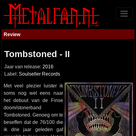
Review
Tombstoned - II
Jaar van release:
2016
Label:
Soulseller Records
Met veel plezier luister ik
soms nog wel eens naar
het debuut van de Finse
doom/stonerband
Tombstoned. Genoeg om te
beseffen dat de 76/100 die
ik drie jaar geleden gaf