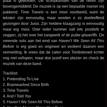
plaat is geworden. De schrijfkunsten van de heren zijn
bovengemiddeld. De muziek is op een bepaalde manier vrij
pakkend.
Time Travels
is een mooi voorbeeld, want de
teksten zijn eenvoudig, maar worden o zo doeltreffend
gezongen door Jussi. Zijn heldere klaagzang is eenvoudig
maar erg mooi. Over ieder nummer valt iets positiefs te
zeggen, zij het over het zangwerk of de puike gitaarriffs. De
vreemde solo aan het eind van
Haven’t We Seen All This
Before
is erg goed en origineel en verdient daarom een
vermelding. Ik vrees dat de zalen voor Tombstoned echter
nog niet vollopen, maar doe jezelf een plezier en check de
muziek van deze band.
Tracklist:
1. Pretending To Live
2. Brainwashed Since Birth
3. Time Travels
4. And I Told You
5. Haven’t We Seen All This Before