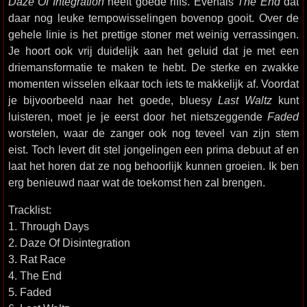
Daze Of Integration
heeft goede riffs. Evenals
The End
dat
daar nog leuke tempowisselingen bovenop gooit. Over de
gehele linie is het prettige stoner met weinig verrassingen.
Je hoort ook vrij duidelijk aan het geluid dat je met een
driemansformatie te maken te hebt. De sterke en zwakke
momenten wisselen elkaar toch iets te makkelijk af. Voordat
je bijvoorbeeld naar het goede, bluesy
Last Waltz
kunt
luisteren, moet je je eerst door het nietszeggende
Faded
worstelen, waar de zanger ook nog teveel van zijn stem
eist. Toch levert dit stel jongelingen een prima debuut af en
laat het horen dat ze nog behoorlijk kunnen groeien. Ik ben
erg benieuwd naar wat de toekomst hen zal brengen.
Tracklist:
1. Through Days
2. Daze Of Disintegration
3. Rat Race
4. The End
5. Faded