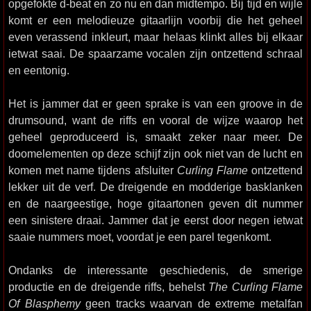
opgefokte d-beat en zo nu en dan midtempo. Bij tijd en wijle
komt er een melodieuze gitaarlijn voorbij die het geheel
even verassend inkleurt, maar helaas klinkt alles bij elkaar
ietwat saai. De spaarzame vocalen zijn ontzettend schraal
en eentonig.
Het is jammer dat er geen sprake is van een groove in de
drumsound, want de riffs en vooral de wijze waarop het
geheel geproduceerd is, smaakt zeker naar meer. De
doomelementen op deze schijf zijn ook niet van de lucht en
komen met name tijdens afsluiter
Curling Flame
ontzettend
lekker uit de verf. De dreigende en modderige basklanken
en de naargeestige, hoge gitaartonen geven dit nummer
een sinistere draai. Jammer dat je eerst door negen ietwat
saaie nummers moet, voordat je een parel tegenkomt.
Ondanks de interessante geschiedenis, de smerige
productie en de dreigende riffs, behelst
The Curling Flame
Of Blasphemy
geen tracks waarvan de extreme metalfan