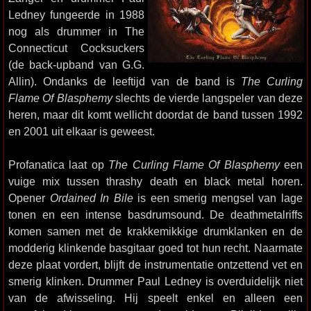
Ledney fungeerde in 1988
nog als drummer in The
Connecticut Cocksuckers
(de back-upband van G.G.
Allin). Ondanks de leeftijd van de band is
The Curling
Flame Of Blasphemy
slechts de vierde langspeler van deze
heren, maar dit komt wellicht doordat de band tussen 1992
en 2001 uit elkaar is geweest.
Profanatica laat op
The Curling Flame Of Blasphemy
een
vuige mix tussen thrashy death en black metal horen.
Opener
Ordained In Bile
is een smerig mengsel van lage
tonen en een intense basdrumsound. De deathmetalriffs
komen samen met de krakkemikkige drumklanken en de
modderig klinkende basgitaar goed tot hun recht. Naarmate
deze plaat vordert, blijft de instrumentatie ontzettend vet en
smerig klinken. Drummer Paul Ledney is overduidelijk niet
van de afwisseling. Hij speelt enkel en alleen een