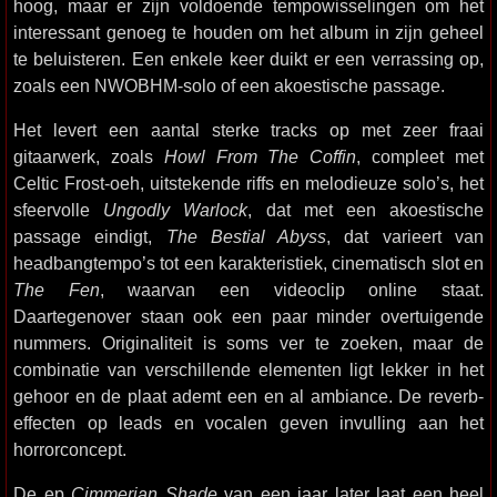
hoog, maar er zijn voldoende tempowisselingen om het
interessant genoeg te houden om het album in zijn geheel
te beluisteren. Een enkele keer duikt er een verrassing op,
zoals een NWOBHM-solo of een akoestische passage.
Het levert een aantal sterke tracks op met zeer fraai
gitaarwerk, zoals
Howl From The Coffin
, compleet met
Celtic Frost-oeh, uitstekende riffs en melodieuze solo’s, het
sfeervolle
Ungodly Warlock
, dat met een akoestische
passage eindigt,
The Bestial Abyss
, dat varieert van
headbangtempo’s tot een karakteristiek, cinematisch slot en
The Fen
, waarvan een videoclip online staat.
Daartegenover staan ook een paar minder overtuigende
nummers. Originaliteit is soms ver te zoeken, maar de
combinatie van verschillende elementen ligt lekker in het
gehoor en de plaat ademt een en al ambiance. De reverb-
effecten op leads en vocalen geven invulling aan het
horrorconcept.
De ep
Cimmerian Shade
van een jaar later laat een heel