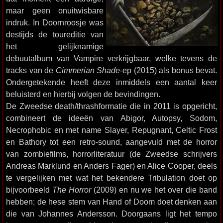
maar geen onuitwisbare
indruk. In Doornroosje was
destijds de toureditie van
het gelijknamige
debuutalbum van Vampire verkrijgbaar, welke tevens de
tracks van de
Cimmerian Shade
-ep (2015) als bonus bevat.
Ondergetekende heeft deze inmiddels een aantal keer
beluisterd en hierbij volgen de bevindingen.
De Zweedse death/thrashformatie die in 2011 is opgericht,
combineert de ideeën van Abigor, Autopsy, Sodom,
Necrophobic en met name Slayer, Repugnant, Celtic Frost
en Bathory tot een retro-sound, aangevuld met de horror
van zombiefilms, horrorliteratuur (de Zweedse schrijvers
Andreas Marklund en Anders Fager) en Alice Cooper, deels
te vergelijken met wat het bekendere Tribulation doet op
bijvoorbeeld
The Horror
(2009) en nu we het over die band
hebben; de hese stem van Hand of Doom doet denken aan
die van Johannes Andersson. Doorgaans ligt het tempo