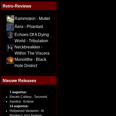
Retro-Reviews
Rammstein - Mutter
Äera - Phantast
Echoes Of A Dying
World - Tribulation
Neckbreakker -
Within The Viscera
Monolithe - Black
Hole District
Nieuwe Releases
7 augustus:
Electric Callboy - Tanzneid
Xandria - Eclipse
14 augustus:
Hollywood Vampires - At
Montreux Jazz Festival