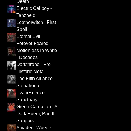
Death
Electric Callboy -
Tanzneid
Leatherwitch - First
Spell
Eternal Evil -
Forever Feared
Motionless In White
- Decades
Darkthrone - Pre-
Historic Metal
The Fifth Alliance -
Stenahoria
Evanescence -
Sanctuary
Green Carnation - A
Dark Poem, Part II:
Sanguis
Alvader - Woede