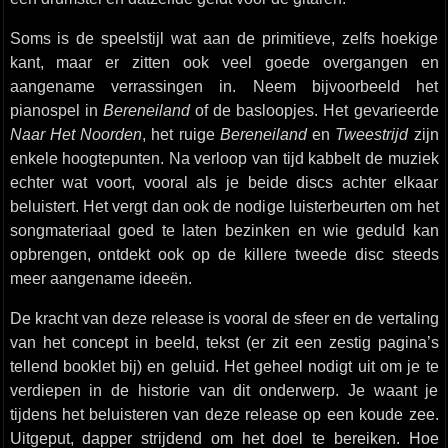
Soms is de speelstijl wat aan de primitieve, zelfs hoekige
kant, maar er zitten ook veel goede overgangen en
aangename verrassingen in. Neem bijvoorbeeld het
pianospel in
Bereneiland
of de basloopjes. Het gevarieerde
Naar Het Noorden
, het ruige
Bereneiland
en
Tweestrijd
zijn
enkele hoogtepunten. Na verloop van tijd kabbelt de muziek
echter wat voort, vooral als je beide discs achter elkaar
beluistert. Het vergt dan ook de nodige luisterbeurten om het
songmateriaal goed te laten bezinken en wie geduld kan
opbrengen, ontdekt ook op de killere tweede disc steeds
meer aangename ideeën.
De kracht van deze release is vooral de sfeer en de vertaling
van het concept in beeld, tekst (er zit een zestig pagina’s
tellend booklet bij) en geluid. Het geheel nodigt uit om je te
verdiepen in de historie van dit onderwerp. Je waant je
tijdens het beluisteren van deze release op een koude zee.
Uitgeput, dapper strijdend om het doel te bereiken. Hoe