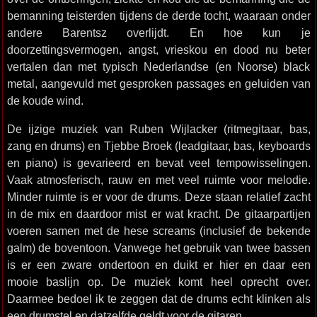
bemanning teisterden tijdens de derde tocht, waaraan onder
andere Barentsz overlijdt. En hoe kun je
doorzettingsvermogen, angst, vrieskou en dood nu beter
vertalen dan met typisch Nederlandse (en Noorse) black
metal, aangevuld met gesproken passages en geluiden van
de koude wind.
De ijzige muziek van Ruben Wijlacker (ritmegitaar, bas,
zang en drums) en Tjebbe Broek (leadgitaar, bas, keyboards
en piano) is gevarieerd en bevat veel tempowisselingen.
Vaak atmosferisch, rauw en met veel ruimte voor melodie.
Minder ruimte is er voor de drums. Deze staan relatief zacht
in de mix en daardoor mist er wat kracht. De gitaarpartijen
voeren samen met de hese screams (inclusief de bekende
galm) de boventoon. Vanwege het gebruik van twee bassen
is er een zware ondertoon en duikt er hier en daar een
mooie baslijn op. De muziek komt heel oprecht over.
Daarmee bedoel ik te zeggen dat de drums echt klinken als
een drumstel en datzelfde geldt voor de gitaren.