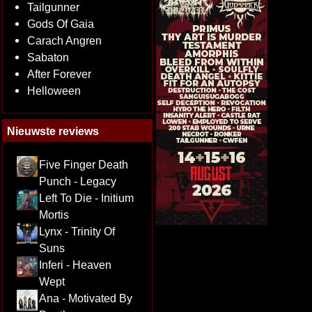
Tailgunner
Gods Of Gaia
Carach Angren
Sabaton
After Forever
Helloween
Nieuwste reviews
Five Finger Death
Punch - Legacy
Left To Die - Initium
Mortis
Lynx - Trinity Of
Suns
Inferi - Heaven
Wept
Ana - Motivated By