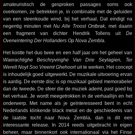
amateuristisch de gesproken passages soms ook
overkomen, ze betrekken je, in combinatie met de geluiden
van een steenkoude wind, bij het verhaal. Dat eindigt na
negentig minuten met
Nu Alle Troost Ontbrak
, met daarin
een fragment van dichter Hendrik Tollens uit
De
Overwintering Der Hollanders Op Nova Zembla
.
Het kostte het duo twee en een half jaar om het geheel van
Waerachtighe Beschryvinghe Van Drie Seylagien, Ter
Werelt Noyt Soo Vreemt Ghehoort
uit te werken. Het concept
is inhoudelijk goed uitgewerkt. De muzikale uitvoering ervan
is aardig. De eerste disc is op muzikaal gebied memorabeler
dan de tweede. De sfeer die de muziek ademt, past goed bij
het verhaal. Je wordt meegetrokken in de verhaallijn en het
onderwerp. Met name als je geïnteresseerd bent in echt
Nederlands klinkende black metal en de geschiedenis van
de laatste tocht naar Nova Zembla, dan is dit een
interessante release. In 2014 reeds uitgebracht in eigen
beheer, maar binnenkort ook internationaal via het Finse