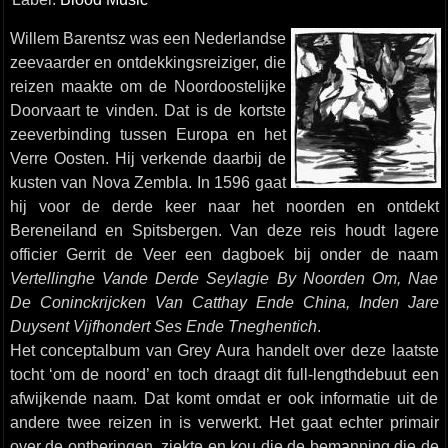
Willem Barentsz was een Nederlandse
zeevaarder en ontdekkingsreiziger, die
reizen maakte om de Noordoostelijke
Doorvaart te vinden. Dat is de kortste
zeeverbinding tussen Europa en het
Verre Oosten. Hij verkende daarbij de
kusten van Nova Zembla. In 1596 gaat
hij voor de derde keer naar het noorden en ontdekt
Bereneiland en Spitsbergen. Van deze reis houdt lagere
officier Gerrit de Veer een dagboek bij onder de naam
Vertellinghe Vande Derde Seylagie By Noorden Om, Nae
De Coninckrijcken Van Catthay Ende China, Inden Jare
Duysent Vijfhondert Ses Ende Tneghentich
.
Het conceptalbum van Grey Aura handelt over deze laatste
tocht ‘om de noord’ en toch draagt dit full-lengthdebuut een
afwijkende naam. Dat komt omdat er ook informatie uit de
andere twee reizen in is verwerkt. Het gaat echter primair
over de ontberingen, ziekte en kou die de bemanning die de