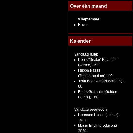
Over één maand
9 september:
Raven
Kalender
Vandaag jarig:
Denis "Snake" Bélanger
(Voivod) - 62
Filippa Nässil
(Thundermother) - 40
Jean Beauvoir (Plasmatics) -
66
Rinus Gerritsen (Golden
Earring) - 80
Vandaag overleden:
Hermann Hesse (auteur) -
1962
Martin Birch (producent) -
2020