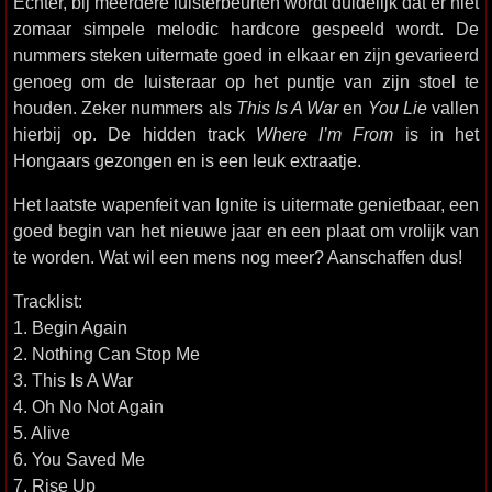
Echter, bij meerdere luisterbeurten wordt duidelijk dat er niet
zomaar simpele melodic hardcore gespeeld wordt. De
nummers steken uitermate goed in elkaar en zijn gevarieerd
genoeg om de luisteraar op het puntje van zijn stoel te
houden. Zeker nummers als
This Is A War
en
You Lie
vallen
hierbij op. De hidden track
Where I’m From
is in het
Hongaars gezongen en is een leuk extraatje.
Het laatste wapenfeit van Ignite is uitermate genietbaar, een
goed begin van het nieuwe jaar en een plaat om vrolijk van
te worden. Wat wil een mens nog meer? Aanschaffen dus!
Tracklist:
1. Begin Again
2. Nothing Can Stop Me
3. This Is A War
4. Oh No Not Again
5. Alive
6. You Saved Me
7. Rise Up