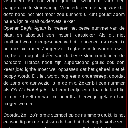
veranderd en dat zorgt gelukkig wederom voor een
aangename luisterervaring. Voor iedereen die bang was dat
deze band het niet meer zou kunnen: u kunt gerust adem
halen, Ignite knalt ouderwets lekker.
Opener
Begin Again
is meteen het beste nummer van de
plaat en absoluut een instant klassieker. Als dit niet
knalhard wordt meegeschreeuwd bij concerten, dan weet ik
het ook niet meer. Zanger Zoli Téglás is in topvorm en wat
mij betreft nog altijd één van de beste stemmen binnen de
hardcore. Helaas heeft zijn supercleane geluid ook een
keerzijde: Ignite moet wel oppassen dat het geheel niet té
poppy wordt. Dit feit wordt nog eens onderstreept doordat
de zang erg aanwezig is in de mix. Zeker bij een nummer
als
Oh No Not Again
, dat een beetje een Joan Jett-achtig
refreintje heeft en wat mij betreft achterwege gelaten had
mogen worden.
Doordat Zoli zo’n grote stempel op de nummers drukt, is het
eenvoudig om de rest van de band uit het oog te verliezen.