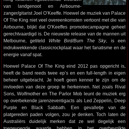
van landgenoot en Airbourne-
zanger/gitarist Joel O’Keeffe. Hoewel de muziek van Palace
Of The King niet veel overeenkomsten vertoont met die van
Airbourne, blijkt dat O’Keeffes promotiecampagne geheel
gerechtvaardigd is. De nieuwste release van de mannen uit
Melbourne, getiteld
White Bird/Burn The Sky
, is een
indrukwekkende classicrockplaat waar het fanatisme en de
energie vanaf spat.
Hoewel Palace Of The King eind 2012 pas opgericht is,
heeft de band reeds twee ep’s en een full-length in eigen
beheer uitgebracht. Je hoeft geen kenner te zijn om de
invloeden van deze groep te herkennen. Net zoals Rival
Sons, Wolfmother en The Parlor Mob leunt de muziek erg
op overbekende jarenzeventigacts als Led Zeppelin, Deep
Purple en Black Sabbath. Een gevalletje van de
platgereden paden volgen, zou je denken. Toch laten de
Australiërs duidelijk merken dat ze wel degelijk een
toegevoegde waarde hebben in het overbevolkte