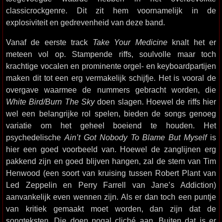
classicrockgenre. Dit zit hem voornamelijk in de
explosiviteit en gedrevenheid van deze band.
Vanaf de eerste track
Take Your Medicine
knalt het er
meteen vol op. Stampende riffs, soulvolle maar toch
krachtige vocalen en prominente orgel- en keyboardpartijen
maken dit tot een erg vermakelijk schijfje. Het is vooral de
overgave waarmee de nummers gebracht worden, die
White Bird/Burn The Sky
doen slagen. Hoewel de riffs hier
wel een belangrijke rol spelen, bieden de songs genoeg
variatie om het geheel boeiend te houden. Het
psychedelische
Ain’t Got Nobody To Blame But Myself
is
hier een goed voorbeeld van. Hoewel de zanglijnen erg
pakkend zijn en goed blijven hangen, zal de stem van Tim
Henwood (een soort van kruising tussen Robert Plant van
Led Zeppelin en Perry Farrell van Jane’s Addiction)
aanvankelijk even wennen zijn. Als er dan toch een puntje
van kritiek gemaakt moet worden, dan zijn dat de
songteksten. Die doen nogal cliché aan. Buiten dat is er