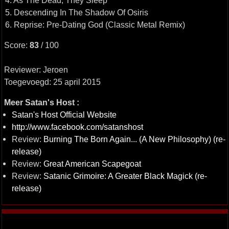
4. As The Dead, They Sleep
5. Descending In The Shadow Of Osiris
6. Reprise: Pre-Dating God (Classic Metal Remix)
Score:
83
/ 100
Reviewer: Jeroen
Toegevoegd: 25 april 2015
Meer Satan's Host :
Satan's Host Official Website
http://www.facebook.com/satanshost
Review:
Burning The Born Again... (A New Philosophy) (re-
release)
Review:
Great American Scapegoat
Review:
Satanic Grimoire: A Greater Black Magick (re-
release)