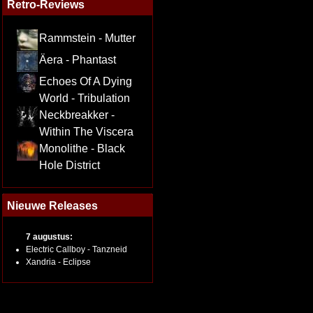
Retro-Reviews
Rammstein - Mutter
Äera - Phantast
Echoes Of A Dying
World - Tribulation
Neckbreakker -
Within The Viscera
Monolithe - Black
Hole District
Nieuwe Releases
7 augustus:
Electric Callboy - Tanzneid
Xandria - Eclipse