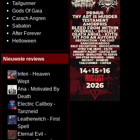
Tailgunner
Gods Of Gaia
Carach Angren
Sabaton
After Forever
Helloween
Nieuwste reviews
Inferi - Heaven
Wept
Ana - Motivated By
Death
Electric Callboy -
Tanzneid
Leatherwitch - First
Spell
Eternal Evil -