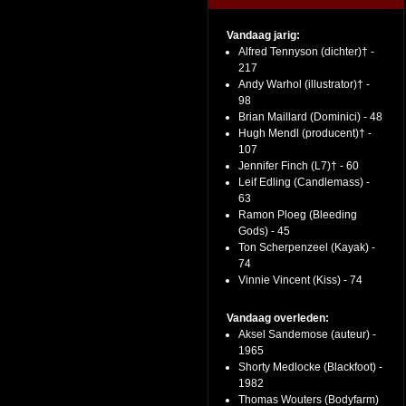
Vandaag jarig:
Alfred Tennyson (dichter)† -
217
Andy Warhol (illustrator)† -
98
Brian Maillard (Dominici) - 48
Hugh Mendl (producent)† -
107
Jennifer Finch (L7)† - 60
Leif Edling (Candlemass) -
63
Ramon Ploeg (Bleeding
Gods) - 45
Ton Scherpenzeel (Kayak) -
74
Vinnie Vincent (Kiss) - 74
Vandaag overleden:
Aksel Sandemose (auteur) -
1965
Shorty Medlocke (Blackfoot) -
1982
Thomas Wouters (Bodyfarm)