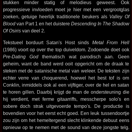
stukken minder statig of melodieus geweest. Ook
progressieve invloeden moet je hier met een vergrootglas
zoeken, getuige heerlijk traditionele beukers als
Valley Of
Blood
van Part 1 en het duistere
Descending In The Shadow
Of Osiris
van deel 2.
Tekstueel borduurt Satan's Host sinds
Metal From Hell
(1986) voort op over the top duiveldom. Zodoende doet ook
Pre-Dating God
thematisch wat parodisch aan. Geen
geheim, want de band werd ooit opgericht om de draak te
steken met de satanische metal van weleer. De teksten zijn
echter verre van choquerend, hoewel het best tof is om
Conklin, inmiddels ook al een vijftiger, over de hel en satan
te horen gillen. Daarbij krijgt de man de ondersteuning die
hij verdient, met ferme gitaarriffs, messcherpe solo's en
sobere doch strak uitgevoerde tempo's. De productie is
bovendien voor het eerst echt goed. Een leuk tussendoortje
zou zijn om het hemeltergend slecht klinkende debuut eens
opnieuw op te nemen met de sound van deze jongste telg.