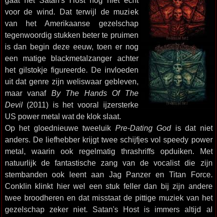
gaat het Satan's Host nog niet echt
voor de wind. Dat terwijl de muziek
van het Amerikaanse gezelschap
tegenwoordig stukken beter te pruimen
is dan begin deze eeuw, toen er nog
een matige blackmetalzanger achter
het gilstokje figureerde. De invloeden
uit dat genre zijn weliswaar gebleven,
maar vanaf
By The Hands Of The
Devil
(2011) is het vooral ijzersterke
US power metal wat de klok slaat.
Op het gloednieuwe tweeluik
Pre-Dating God
is dat niet
anders. De liefhebber krijgt twee schijfjes vol speedy power
metal, waarin ook regelmatig thrashriffs opduiken. Met
natuurlijk de fantastische zang van de vocalist die zijn
stembanden ook leent aan Jag Panzer en Titan Force.
Conklin klinkt hier wel een stuk feller dan bij zijn andere
twee broodheren en dat misstaat de pittige muziek van het
gezelschap zeker niet. Satan's Host is immers altijd al