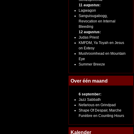
11 augustus:
Lagwagon
Sanguisugabogg,
Revocation en Internal
Bleeding
12 augustus:
Judas Priest
KMFDM, Ya Toyah en Jesus
on Extesy
Mushroomhead en Mountain
Eye
Summer Breeze
Over één maand
6 september:
Jazz Sabbath
Nefarious en Grindpad
Shape Of Despair, Marche
Funèbre en Counting Hours
Kalender