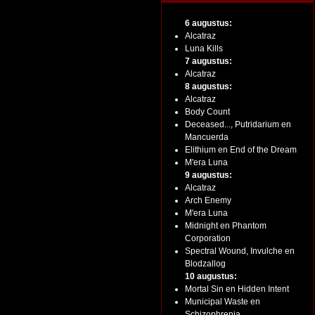
6 augustus:
Alcatraz
Luna Kills
7 augustus:
Alcatraz
8 augustus:
Alcatraz
Body Count
Deceased..., Putridarium en
Mancuerda
Elithium en End of the Dream
M'era Luna
9 augustus:
Alcatraz
Arch Enemy
M'era Luna
Midnight en Phantom
Corporation
Spectral Wound, Invulche en
Blodzallog
10 augustus:
Mortal Sin en Hidden Intent
Municipal Waste en
Schizophrenia