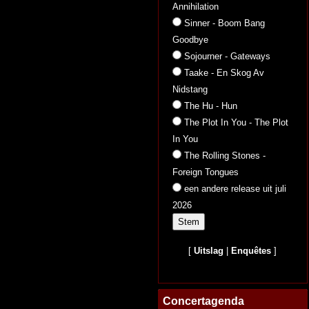
Annihilation
Sinner - Boom Bang
Goodbye
Sojourner - Gateways
Taake - En Skog Av
Nidstang
The Hu - Hun
The Plot In You - The Plot
In You
The Rolling Stones -
Foreign Tongues
een andere release uit juli
2026
[
Uitslag
|
Enquêtes
]
Concertagenda