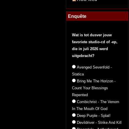
Enquête
Wat is tot dusver jouw
favoriete studio-cd of -ep,
die in juli 2026 werd
uitgebracht?
Avenged Sevenfold -
Statica
Bring Me The Horizon -
Count Your Blessings
Repented
Combichrist - The Venom
In The Mouth Of God
Deep Purple - Splat!
Devildriver - Strike And Kill