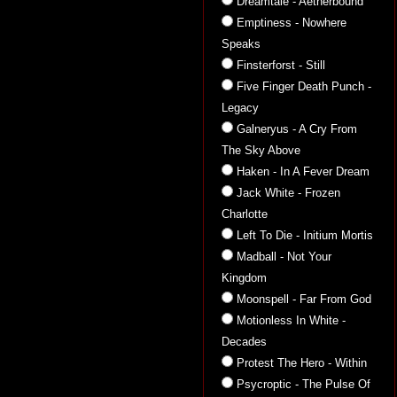
Dreamtale - Aetherbound
Emptiness - Nowhere
Speaks
Finsterforst - Still
Five Finger Death Punch -
Legacy
Galneryus - A Cry From
The Sky Above
Haken - In A Fever Dream
Jack White - Frozen
Charlotte
Left To Die - Initium Mortis
Madball - Not Your
Kingdom
Moonspell - Far From God
Motionless In White -
Decades
Protest The Hero - Within
Psycroptic - The Pulse Of