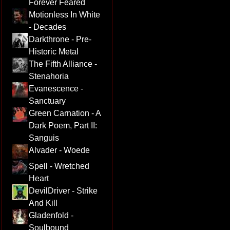
Forever Feared
Motionless In White
- Decades
Darkthrone - Pre-
Historic Metal
The Fifth Alliance -
Stenahoria
Evanescence -
Sanctuary
Green Carnation - A
Dark Poem, Part II:
Sanguis
Alvader - Woede
Spell - Wretched
Heart
DevilDriver - Strike
And Kill
Gladenfold -
Soulbound