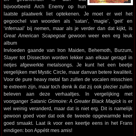
bijvoorbeeld Arch Enemy op hun
laatste plaatwerk liet optekenen. Je moet er wel het
gegoochel van woorden als ‘satan’, ‘magie’, ‘geit’ en
‘infernaal’ bij nemen, maar als je verder dan dat kijkt, is
Great American Scapegoat
gewoon weer een erg leuk
album
Invloeden gaande van Iron Maiden, Behemoth, Burzum,
Slayer tot Dissection worden lekker aan elkaar geragd in
netjes afgewerkte metalsongs. Je kunt het een beetje
vergelijken met Mystic Circle, maar danvan betere kwaliteit.
Voor de pure heavy metal fan zullen de vocalen misschien
te extreem zijn, maar toch denk ik dat zij ook plezier zullen
beleven aan deze verhaaltjes. In vergelijking met
voorganger
Satanic Grimoire: A Greater Black Magick
is er
wel weinig veranderd, maar dat is niet erg. Dit is namelijk
gewoon goed voer dat ook de tweede opgewarmde keer
goed smaakt. Laat ik voor een keertje eens in het Frans
eindigen: bon Appétit mes amis!