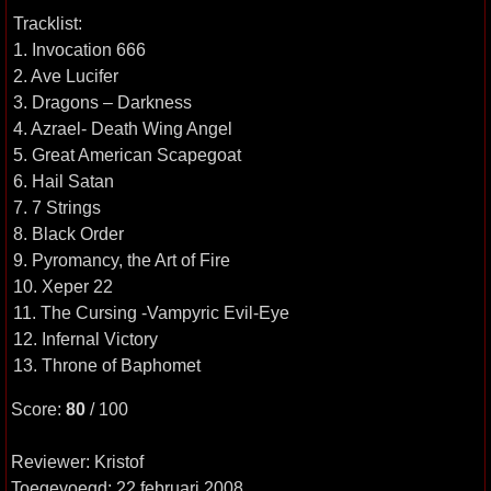
Tracklist:
1. Invocation 666
2. Ave Lucifer
3. Dragons – Darkness
4. Azrael- Death Wing Angel
5. Great American Scapegoat
6. Hail Satan
7. 7 Strings
8. Black Order
9. Pyromancy, the Art of Fire
10. Xeper 22
11. The Cursing -Vampyric Evil-Eye
12. Infernal Victory
13. Throne of Baphomet
Score:
80
/ 100
Reviewer: Kristof
Toegevoegd: 22 februari 2008