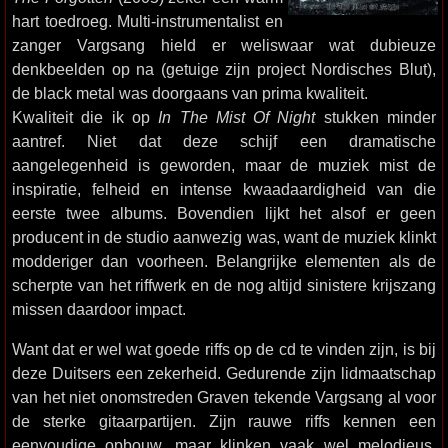
hart toedroeg. Multi-instrumentalist en
zanger Vargsang hield er weliswaar wat dubieuze
denkbeelden op na (getuige zijn project Nordisches Blut),
de black metal was doorgaans van prima kwaliteit.
Kwaliteit die ik op
In The Mist Of Night
stukken minder
aantref. Niet dat deze schijf een dramatische
aangelegenheid is geworden, maar de muziek mist de
inspiratie, felheid en intense kwaadaardigheid van die
eerste twee albums. Bovendien lijkt het alsof er geen
producent in de studio aanwezig was, want de muziek klinkt
modderiger dan voorheen. Belangrijke elementen als de
scherpte van het riffwerk en de nog altijd sinistere krijszang
missen daardoor impact.
Want dat er wel wat goede riffs op de cd te vinden zijn, is bij
deze Duitsers een zekerheid. Gedurende zijn lidmaatschap
van het niet onomstreden Graven tekende Vargsang al voor
de sterke gitaarpartijen. Zijn rauwe riffs kennen een
eenvoudige opbouw, maar klinken vaak wel melodieus.