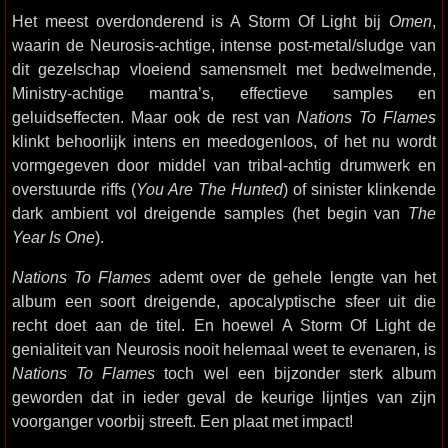
Het meest overdonderend is A Storm Of Light bij
Omen
,
waarin de Neurosis-achtige, intense post-metal/sludge van
dit gezelschap vloeiend samensmelt met bedwelmende,
Ministry-achtige mantra’s, effectieve samples en
geluidseffecten. Maar ook de rest van
Nations To Flames
klinkt behoorlijk intens en meedogenloos, of het nu wordt
vormgegeven door middel van tribal-achtig drumwerk en
overstuurde riffs (
You Are The Hunted
) of sinister klinkende
dark ambient vol dreigende samples (het begin van
The
Year Is One
).
Nations To Flames
ademt over de gehele lengte van het
album een soort dreigende, apocalyptische sfeer uit die
recht doet aan de titel. En hoewel A Storm Of Light de
genialiteit van Neurosis nooit helemaal weet te evenaren, is
Nations To Flames
toch wel een bijzonder sterk album
geworden dat in ieder geval de keurige lijntjes van zijn
voorganger voorbij streeft. Een plaat met impact!