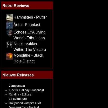
Retro-Reviews
Rammstein - Mutter
Äera - Phantast
Echoes Of A Dying
World - Tribulation
Neckbreakker -
Within The Viscera
Monolithe - Black
Hole District
Nieuwe Releases
7 augustus:
Electric Callboy - Tanzneid
Xandria - Eclipse
14 augustus:
Hollywood Vampires - At
Montreux Jazz Festival