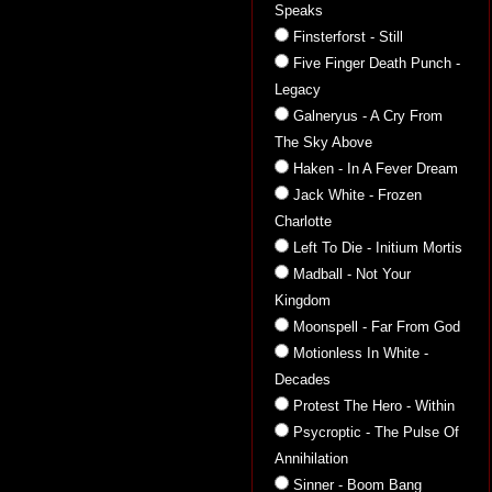
Speaks
Finsterforst - Still
Five Finger Death Punch -
Legacy
Galneryus - A Cry From
The Sky Above
Haken - In A Fever Dream
Jack White - Frozen
Charlotte
Left To Die - Initium Mortis
Madball - Not Your
Kingdom
Moonspell - Far From God
Motionless In White -
Decades
Protest The Hero - Within
Psycroptic - The Pulse Of
Annihilation
Sinner - Boom Bang