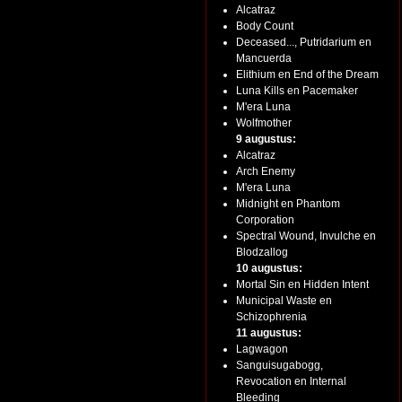
Alcatraz
Body Count
Deceased..., Putridarium en
Mancuerda
Elithium en End of the Dream
Luna Kills en Pacemaker
M'era Luna
Wolfmother
9 augustus:
Alcatraz
Arch Enemy
M'era Luna
Midnight en Phantom
Corporation
Spectral Wound, Invulche en
Blodzallog
10 augustus:
Mortal Sin en Hidden Intent
Municipal Waste en
Schizophrenia
11 augustus:
Lagwagon
Sanguisugabogg,
Revocation en Internal
Bleeding