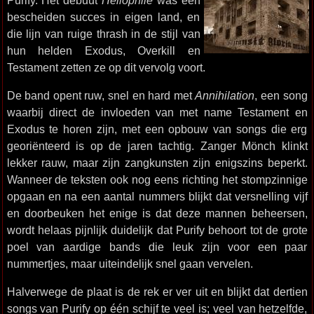
Purify. Het debuut
Hellophile
was een
bescheiden succes in eigen land, en
die lijn van ruige thrash in de stijl van
hun helden Exodus, Overkill en
Testament zetten ze op dit vervolg voort.
De band opent ruw, snel en hard met
Annihilation
, een song
waarbij direct de invloeden van met name Testament en
Exodus te horen zijn, met een opbouw van songs die erg
georiënteerd is op de jaren tachtig. Zanger Mönch klinkt
lekker rauw, maar zijn zangkunsten zijn enigszins beperkt.
Wanneer de teksten ook nog eens richting het stompzinnige
opgaan en na een aantal nummers blijkt dat versnelling vijf
en doorbeuken het enige is dat deze mannen beheersen,
wordt helaas pijnlijk duidelijk dat Purify behoort tot de grote
poel van aardige bands die leuk zijn voor een paar
nummertjes, maar uiteindelijk snel gaan vervelen.
Halverwege de plaat is de rek er ver uit en blijkt dat dertien
songs van Purify op één schijf te veel is; veel van hetzelfde,