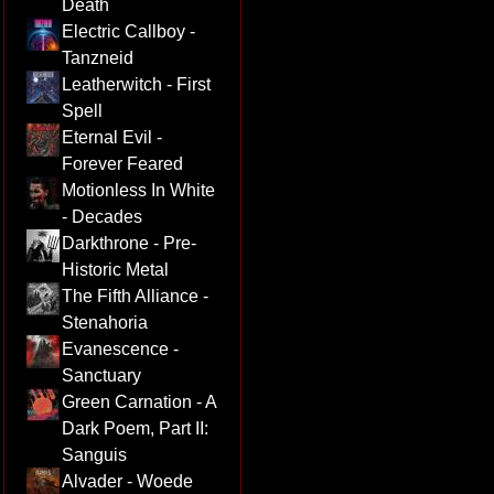
Death
Electric Callboy -
Tanzneid
Leatherwitch - First
Spell
Eternal Evil -
Forever Feared
Motionless In White
- Decades
Darkthrone - Pre-
Historic Metal
The Fifth Alliance -
Stenahoria
Evanescence -
Sanctuary
Green Carnation - A
Dark Poem, Part II:
Sanguis
Alvader - Woede