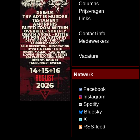
Columns
Prijsvragen
Links
Contact info
Medewerkers
Vacature
Netwerk
Facebook
Instagram
Spotify
Bluesky
X
RSS-feed