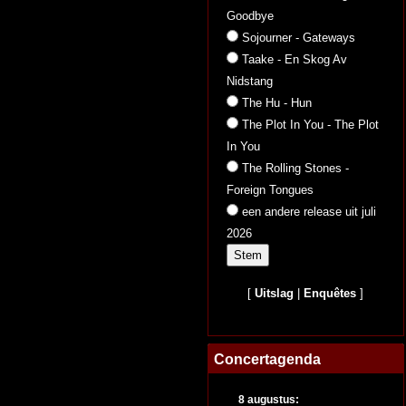
Goodbye
Sojourner - Gateways
Taake - En Skog Av
Nidstang
The Hu - Hun
The Plot In You - The Plot
In You
The Rolling Stones -
Foreign Tongues
een andere release uit juli
2026
[
Uitslag
|
Enquêtes
]
Concertagenda
8 augustus: