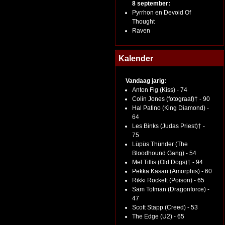
8 september:
Pyrrhon en Devoid Of
Thought
Raven
Kalender
Vandaag jarig:
Anton Fig (Kiss) - 74
Colin Jones (fotograaf)† - 90
Hal Patino (King Diamond) -
64
Les Binks (Judas Priest)† -
75
Lüpüs Thünder (The
Bloodhound Gang) - 54
Mel Tillis (Old Dogs)† - 94
Pekka Kasari (Amorphis) - 60
Rikki Rockett (Poison) - 65
Sam Totman (Dragonforce) -
47
Scott Stapp (Creed) - 53
The Edge (U2) - 65