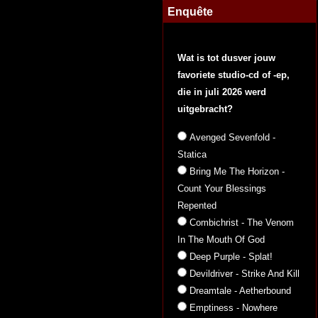
Enquête
Wat is tot dusver jouw
favoriete studio-cd of -ep,
die in juli 2026 werd
uitgebracht?
Avenged Sevenfold -
Statica
Bring Me The Horizon -
Count Your Blessings
Repented
Combichrist - The Venom
In The Mouth Of God
Deep Purple - Splat!
Devildriver - Strike And Kill
Dreamtale - Aetherbound
Emptiness - Nowhere