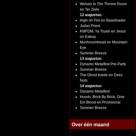
Wolves In The Throne Room
en Ter Ziele
12 augustus:
High on Fire en Baardvader
Judas Priest
KMFDM, Ya Toyah en Jesus
on Extesy
Mushroomhead en Mountain
Eye
Summer Breeze
13 augustus:
Dynamo Metalfest Pre-Party
Summer Breeze
The Ghost Inside en Deez
Nuts
14 augustus:
Dynamo Metalfest
Hoods, Brick By Brick, Give
Em Blood en Provisional
Summer Breeze
Over één maand