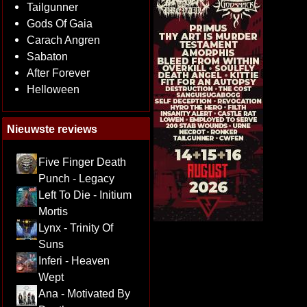
Tailgunner
Gods Of Gaia
Carach Angren
Sabaton
After Forever
Helloween
Nieuwste reviews
Five Finger Death
Punch - Legacy
Left To Die - Initium
Mortis
Lynx - Trinity Of
Suns
Inferi - Heaven
Wept
Ana - Motivated By