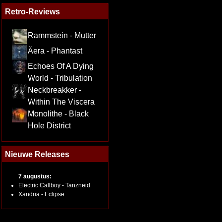
Retro-Reviews
Rammstein - Mutter
Äera - Phantast
Echoes Of A Dying
World - Tribulation
Neckbreakker -
Within The Viscera
Monolithe - Black
Hole District
Nieuwe Releases
7 augustus:
Electric Callboy - Tanzneid
Xandria - Eclipse