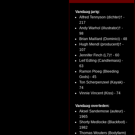
Vandaag jarig:
Alfred Tennyson (dichter)† -
217
Andy Warhol (illustrator)† -
98
Brian Maillard (Dominici) - 48
Hugh Mendl (producent)† -
107
Jennifer Finch (L7)† - 60
Leif Edling (Candlemass) -
63
Ramon Ploeg (Bleeding
Gods) - 45
Ton Scherpenzeel (Kayak) -
74
Vinnie Vincent (Kiss) - 74
Vandaag overleden:
Aksel Sandemose (auteur) -
1965
Shorty Medlocke (Blackfoot) -
1982
Thomas Wouters (Bodyfarm)