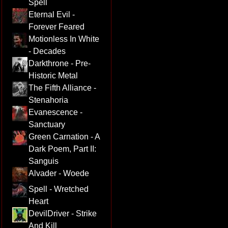
Spell
Eternal Evil -
Forever Feared
Motionless In White
- Decades
Darkthrone - Pre-
Historic Metal
The Fifth Alliance -
Stenahoria
Evanescence -
Sanctuary
Green Carnation - A
Dark Poem, Part II:
Sanguis
Alvader - Woede
Spell - Wretched
Heart
DevilDriver - Strike
And Kill