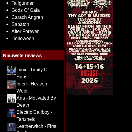
Tailgunner
Gods Of Gaia
Carach Angren
Sabaton
After Forever
Helloween
Nieuwste reviews
Lynx - Trinity Of
Suns
Inferi - Heaven
Wept
Ana - Motivated By
Death
Electric Callboy -
Tanzneid
Leatherwitch - First