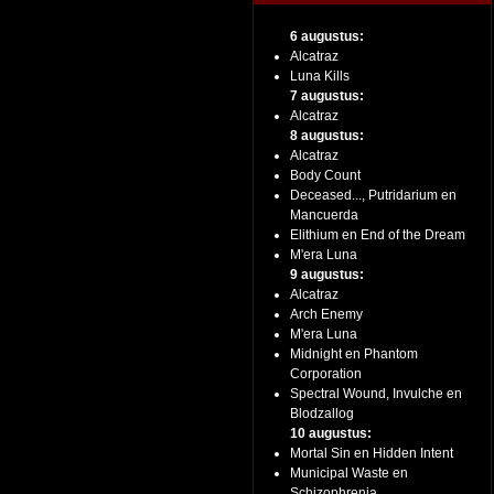
6 augustus:
Alcatraz
Luna Kills
7 augustus:
Alcatraz
8 augustus:
Alcatraz
Body Count
Deceased..., Putridarium en
Mancuerda
Elithium en End of the Dream
M'era Luna
9 augustus:
Alcatraz
Arch Enemy
M'era Luna
Midnight en Phantom
Corporation
Spectral Wound, Invulche en
Blodzallog
10 augustus:
Mortal Sin en Hidden Intent
Municipal Waste en
Schizophrenia