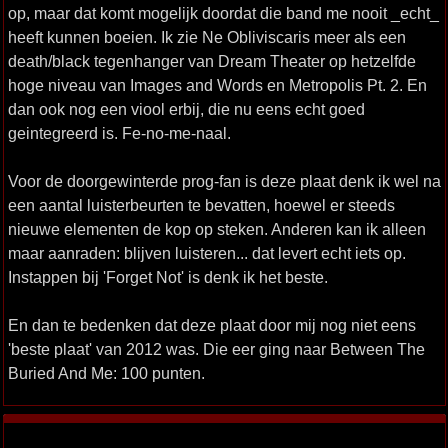
op, maar dat komt mogelijk doordat die band me nooit _echt_
heeft kunnen boeien. Ik zie Ne Obliviscaris meer als een
death/black tegenhanger van Dream Theater op hetzelfde
hoge niveau van Images and Words en Metropolis Pt. 2. En
dan ook nog een viool erbij, die nu eens echt goed
geintegreerd is. Fe-no-me-naal.
Voor de doorgewinterde prog-fan is deze plaat denk ik wel na
een aantal luisterbeurten te bevatten, hoewel er steeds
nieuwe elementen de kop op steken. Anderen kan ik alleen
maar aanraden: blijven luisteren... dat levert echt iets op.
Instappen bij 'Forget Not' is denk ik het beste.
En dan te bedenken dat deze plaat door mij nog niet eens
'beste plaat' van 2012 was. Die eer ging naar Between The
Buried And Me: 100 punten.