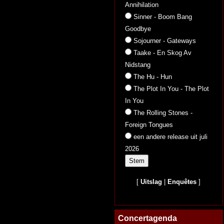
Annihilation
Sinner - Boom Bang
Goodbye
Sojourner - Gateways
Taake - En Skog Av
Nidstang
The Hu - Hun
The Plot In You - The Plot
In You
The Rolling Stones -
Foreign Tongues
een andere release uit juli
2026
[
Uitslag
|
Enquêtes
]
Concertagenda