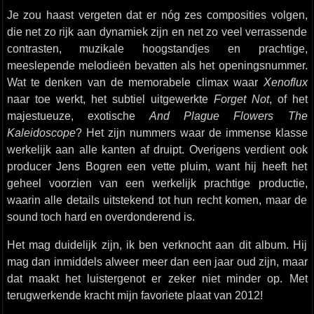
Je zou haast vergeten dat er nóg zes composities volgen,
die net zo rijk aan dynamiek zijn en net zo veel verrassende
contrasten, muzikale hoogstandjes en prachtige,
meeslepende melodieën bevatten als het openingsnummer.
Wat te denken van de memorabele climax waar
Xenoflux
naar toe werkt, het subtiel uitgewerkte
Forget Not
, of het
majestueuze, exotische
And Plague Flowers The
Kaleidoscope
? Het zijn nummers waar de immense klasse
werkelijk aan alle kanten af druipt. Overigens verdient ook
producer Jens Bogren een vette pluim, want hij heeft het
geheel voorzien van een werkelijk prachtige productie,
waarin alle details uitstekend tot hun recht komen, maar de
sound toch hard en overdonderend is.
Het mag duidelijk zijn, ik ben verknocht aan dit album. Hij
mag dan inmiddels alweer meer dan een jaar oud zijn, maar
dat maakt het luistergenot er zeker niet minder op. Met
terugwerkende kracht mijn favoriete plaat van 2012!