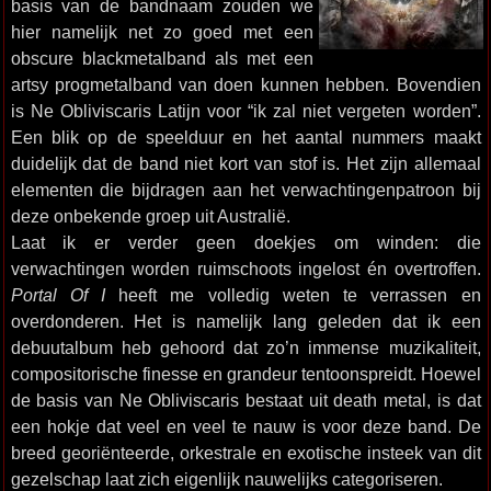
basis van de bandnaam zouden we
hier namelijk net zo goed met een
obscure blackmetalband als met een
artsy progmetalband van doen kunnen hebben. Bovendien
is Ne Obliviscaris Latijn voor “ik zal niet vergeten worden”.
Een blik op de speelduur en het aantal nummers maakt
duidelijk dat de band niet kort van stof is. Het zijn allemaal
elementen die bijdragen aan het verwachtingenpatroon bij
deze onbekende groep uit Australië.
Laat ik er verder geen doekjes om winden: die
verwachtingen worden ruimschoots ingelost én overtroffen.
Portal Of I
heeft me volledig weten te verrassen en
overdonderen. Het is namelijk lang geleden dat ik een
debuutalbum heb gehoord dat zo’n immense muzikaliteit,
compositorische finesse en grandeur tentoonspreidt. Hoewel
de basis van Ne Obliviscaris bestaat uit death metal, is dat
een hokje dat veel en veel te nauw is voor deze band. De
breed georiënteerde, orkestrale en exotische insteek van dit
gezelschap laat zich eigenlijk nauwelijks categoriseren.