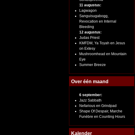
11 augustus:
Lagwagon
Sanguisugabogg,
Revocation en Internal
Bleeding
12 augustus:
Judas Priest
KMFDM, Ya Toyah en Jesus
on Extesy
Mushroomhead en Mountain
Eye
Summer Breeze
Over één maand
6 september:
Jazz Sabbath
Nefarious en Grindpad
Shape Of Despair, Marche
Funèbre en Counting Hours
Kalender