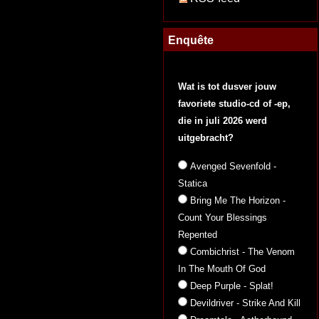
Enquête
Wat is tot dusver jouw
favoriete studio-cd of -ep,
die in juli 2026 werd
uitgebracht?
Avenged Sevenfold -
Statica
Bring Me The Horizon -
Count Your Blessings
Repented
Combichrist - The Venom
In The Mouth Of God
Deep Purple - Splat!
Devildriver - Strike And Kill