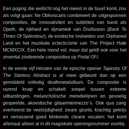
Een poging die wellicht nog het meest in de buurt komt, zou
als volgt gaan: Ne Obliviscaris combineert de uitgesponnen
composities, de innovativiteit en subtiliteit van band als
Opeth, de rijkheid en dynamiek van Disillusion (
Back To
Times Of Splendour
), de exotische invloeden van Orphaned
Land en het muzikale eclecticisme van The Project Hate
MCMXCIX. Een hele mond vol, maar dat geldt ook voor het
zevental zinderende composities op
Portal Of I
.
In de eerste vijf minuten van de epische opener
Tapestry Of
The Starless Abstract
is al meer gebeurd dan op een
gemiddeld volledig deathmetalalbum. De compositie is
razend knap en schakelt soepel tussen extreme
uitbarstingen, melancholische melodielijnen en gevoelig
gespeelde, akoestische gitaarintermezzo´s. Ook qua zang
overheerst de veelzijdigheid: zware grunts, krachtig gekrijs
en verrassend goed klinkende cleane vocalen: het komt
allemaal alleen al in dit magistrale openingsnummer voorbij.