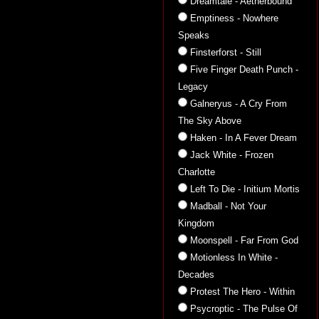
Dreamtale - Aetherbound
Emptiness - Nowhere
Speaks
Finsterforst - Still
Five Finger Death Punch -
Legacy
Galneryus - A Cry From
The Sky Above
Haken - In A Fever Dream
Jack White - Frozen
Charlotte
Left To Die - Initium Mortis
Madball - Not Your
Kingdom
Moonspell - Far From God
Motionless In White -
Decades
Protest The Hero - Within
Psycroptic - The Pulse Of