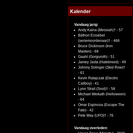
Kalender
Vandaag jarig:
Andy Kaina (Messiah)† - 57
Báthori Erzsébet
(seriemoordenaar)† - 466
Bruce Dickinson (Iron
Maiden) - 68
Gaahl (Gorgoroth) - 51
Jamey Jasta (Hatebreed) - 49
Johnny Solinger (Skid Row)†
- 61
Kevin Ratajczak (Electric
Callboy) - 41
Lynn Strait (Snot)† - 58
Michael Weikath (Helloween)
- 64
Omar Espinosa (Escape The
Fate) - 42
Pete Way (UFO)† - 76
Vandaag overleden: