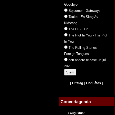
Goodbye
Sojourner - Gateways
Taake - En Skog Av
Nidstang
The Hu - Hun
The Plot In You - The Plot
In You
The Rolling Stones -
Foreign Tongues
een andere release uit juli
2026
[
Uitslag
|
Enquêtes
]
Concertagenda
7 augustus: