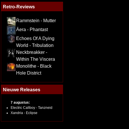
Retro-Reviews
Rammstein - Mutter
Äera - Phantast
Echoes Of A Dying
World - Tribulation
Neckbreakker -
Within The Viscera
Monolithe - Black
Hole District
Nieuwe Releases
7 augustus:
Electric Callboy - Tanzneid
Xandria - Eclipse