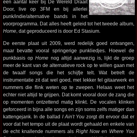
een aantal keer bij De Wereld Draait
Door, live op 3FM en bij allerlei
punk/indie/alternative bands in het
voorprogramma. Dat alles heeft geleid tot het tweede album,
Home
, dat geproduceerd is door Ed Stasium.
De eerste plaat uit 2009, werd redelijk goed ontvangen,
maar bevatte vooral springerige punkliedjes. Hoewel de
punkbasis op
Home
nog altijd aanwezig is, lijkt de groep
meer de kant van de alternatieve rock op te willen gaan met
de twaalf songs die het schijfje telt. Wat betreft de
instrumentatie zit dat wel goed, met lekker fel gitaarwerk en
nummers die flink weten op te zwepen. Helaas weet het
echter niet altijd te grijpen. Dat komt vooral door de zang die
op momenten ontzettend matig klinkt. De vocalen klinken
geforceerd in bijna alle songs en zijn soms zelfs matiger dan
kattengejank. In de ballad
I Ain't You
zorgt dit ervoor dat er
voor dat het tempo uit de plaat wordt gehaald en enkele van
de echt knallende nummers als
Right Now
en
Where You