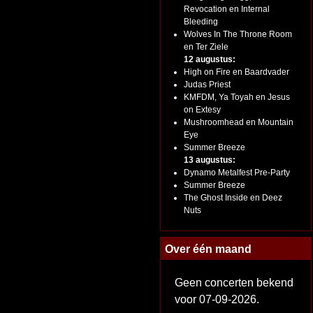
Revocation en Internal
Bleeding
Wolves In The Throne Room
en Ter Ziele
12 augustus:
High on Fire en Baardvader
Judas Priest
KMFDM, Ya Toyah en Jesus
on Extesy
Mushroomhead en Mountain
Eye
Summer Breeze
13 augustus:
Dynamo Metalfest Pre-Party
Summer Breeze
The Ghost Inside en Deez
Nuts
Over één maand
Geen concerten bekend
voor 07-09-2026.