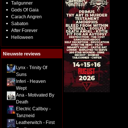
Tailgunner
Gods Of Gaia
Carach Angren
Sabaton
After Forever
Helloween
Nieuwste reviews
Lynx - Trinity Of
Suns
Inferi - Heaven
Wept
Ana - Motivated By
Death
Electric Callboy -
Tanzneid
Leatherwitch - First