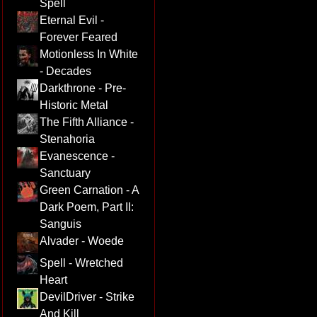
Spell
Eternal Evil -
Forever Feared
Motionless In White
- Decades
Darkthrone - Pre-
Historic Metal
The Fifth Alliance -
Stenahoria
Evanescence -
Sanctuary
Green Carnation - A
Dark Poem, Part II:
Sanguis
Alvader - Woede
Spell - Wretched
Heart
DevilDriver - Strike
And Kill