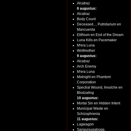
Alcatraz
8 augustus:
Alcatraz
Body Count
Deceased..., Putridarium en
Mancuerda
Elithium en End of the Dream
Luna Kills en Pacemaker
M'era Luna
Wolfmother
9 augustus:
Alcatraz
Arch Enemy
M'era Luna
Midnight en Phantom
Corporation
Spectral Wound, Invulche en
Blodzallog
10 augustus:
Mortal Sin en Hidden Intent
Municipal Waste en
Schizophrenia
11 augustus:
Lagwagon
Sanguisugabogg,