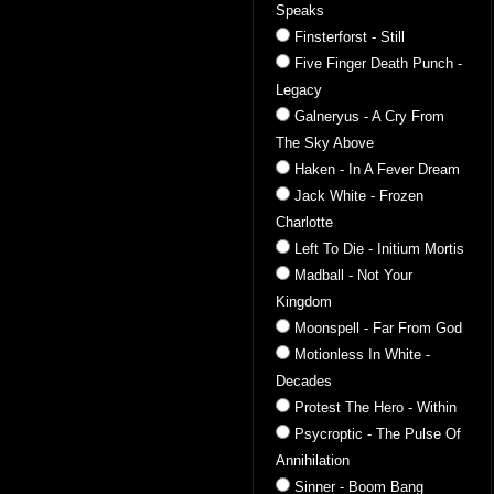
Speaks
Finsterforst - Still
Five Finger Death Punch -
Legacy
Galneryus - A Cry From
The Sky Above
Haken - In A Fever Dream
Jack White - Frozen
Charlotte
Left To Die - Initium Mortis
Madball - Not Your
Kingdom
Moonspell - Far From God
Motionless In White -
Decades
Protest The Hero - Within
Psycroptic - The Pulse Of
Annihilation
Sinner - Boom Bang