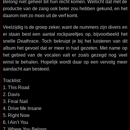
Belong
niet geheel tot hun recht komen. Wellicht dat met de
productie van de zang ook beter zou hebben gekund, en het
daarom niet zo mooi uit de verf komt.
Veelzijdig is de groep zeker, want de nummers zijn divers en
er staan best een aantal rockpareltjes op, bijvoorbeeld het
snelle
Deathrace
. Toch bekruipt je bij het luisteren van dit
album het gevoel dat er meer in had gezeten. Met name op
het gebied van de vocalen valt er zoals gezegd nog veel
winst te behalen. Hopelijk wordt daar op een vervolg meer
aandacht aan besteed.
Tracklist:
1. This Road
2. Davis
3. Final Nail
4. Drive Me Insane
5. Right Now
6. I Ain’t You
7. Where You Belong