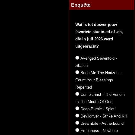
Enquête
Wat is tot dusver jouw
favoriete studio-cd of -ep,
die in juli 2026 werd
uitgebracht?
Avenged Sevenfold -
Statica
Bring Me The Horizon -
Count Your Blessings
Repented
Combichrist - The Venom
In The Mouth Of God
Deep Purple - Splat!
Devildriver - Strike And Kill
Dreamtale - Aetherbound
Emptiness - Nowhere