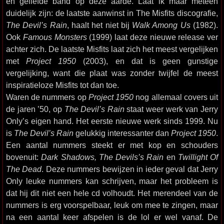
en geliefde band op deze aarde. Laat ik maar meteen
duidelijk zijn: de laatste aanwinst in The Misfits discografie,
The Devil’s Rain
, haalt het niet bij
Walk Among Us
(1982).
Ook
Famous Monsters
(1999) laat deze nieuwe release ver
achter zich. De laatste Misfits laat zich het meest vergelijken
met
Project 1950
(2003), en dat is geen gunstige
vergelijking, want die plaat was zonder twijfel de meest
inspiratieloze Misfits tot dan toe.
Waren de nummers op
Project 1950
nog allemaal covers uit
de jaren ’50, op
The Devil’s Rain
staat weer werk van Jerry
Only’s eigen hand. Het eerste nieuwe werk sinds 1999. Nu
is
The Devil’s Rain
gelukkig interessanter dan
Project 1950
.
Een aantal nummers steekt er met kop en schouders
bovenuit:
Dark Shadows, The Devils’s Rain
en
Twillight Of
The Dead
. Deze nummers bewijzen in ieder geval dat Jerry
Only leuke nummers kan schrijven, maar het probleem is
dat hij dit niet een hele cd volhoudt. Het merendeel van de
nummers is erg voorspelbaar, leuk om mee te zingen, maar
na een aantal keer afspelen is de lol er wel vanaf. De