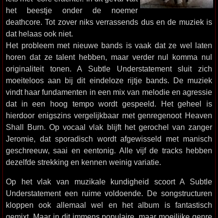
het beestje onder de noemer
deathcore. Tot zover niks verrassends dus en de muziek is
dat helaas ook niet.
Het probleem met nieuwe bands is vaak dat ze wel laten
horen dat ze talent hebben, maar verder nul komma nul
originaliteit tonen. A Subtle Understatement sluit zich
moeiteloos aan bij dit eindeloze rijtje bands. De muziek
vindt haar fundamenten in een mix van melodie en agressie
dat in een hoog tempo wordt gespeeld. Het geheel is
hierdoor enigszins vergelijkbaar met genregenoot Heaven
Shall Burn. Op vocaal vlak blijft het gerochel van zanger
Jeromie, dat sporadisch wordt afgewisseld met manisch
geschreeuw, saai en eentonig. Alle vijf de tracks hebben
dezelfde strekking en kennen weinig variatie.
Op het vlak van muzikale kundigheid scoort A Subtle
Understatement een ruime voldoende. De songstructuren
kloppen ook allemaal wel en het album is fantastisch
gemixt. Maar in dit immens populaire, maar moeilijke genre