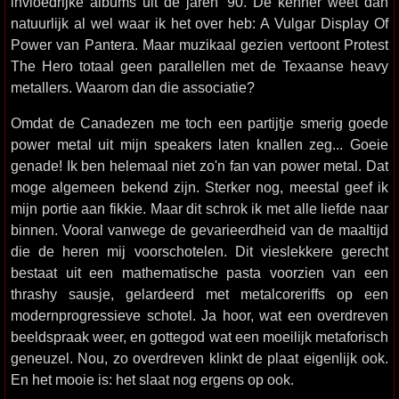
invloedrijke albums uit de jaren '90. De kenner weet dan
natuurlijk al wel waar ik het over heb: A Vulgar Display Of
Power van Pantera. Maar muzikaal gezien vertoont Protest
The Hero totaal geen parallellen met de Texaanse heavy
metallers. Waarom dan die associatie?
Omdat de Canadezen me toch een partijtje smerig goede
power metal uit mijn speakers laten knallen zeg... Goeie
genade! Ik ben helemaal niet zo'n fan van power metal. Dat
moge algemeen bekend zijn. Sterker nog, meestal geef ik
mijn portie aan fikkie. Maar dit schrok ik met alle liefde naar
binnen. Vooral vanwege de gevarieerdheid van de maaltijd
die de heren mij voorschotelen. Dit vieslekkere gerecht
bestaat uit een mathematische pasta voorzien van een
thrashy sausje, gelardeerd met metalcoreriffs op een
modernprogressieve schotel. Ja hoor, wat een overdreven
beeldspraak weer, en gottegod wat een moeilijk metaforisch
geneuzel. Nou, zo overdreven klinkt de plaat eigenlijk ook.
En het mooie is: het slaat nog ergens op ook.