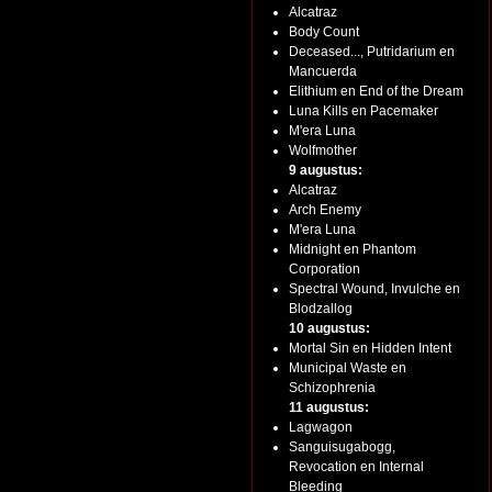
Alcatraz
Body Count
Deceased..., Putridarium en
Mancuerda
Elithium en End of the Dream
Luna Kills en Pacemaker
M'era Luna
Wolfmother
9 augustus:
Alcatraz
Arch Enemy
M'era Luna
Midnight en Phantom
Corporation
Spectral Wound, Invulche en
Blodzallog
10 augustus:
Mortal Sin en Hidden Intent
Municipal Waste en
Schizophrenia
11 augustus:
Lagwagon
Sanguisugabogg,
Revocation en Internal
Bleeding