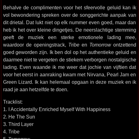
Behalve de complimenten voor het sfeervolle geluid kan ik
vol bewondering spreken over de songgerichte aanpak van
dit drietal. Dat lukt niet op elk nummer even goed, maar dan
heb ik het over kleine dingetjes. De neerslachtige stemming
geeft de muziek een sterke emotionele lading mee,
waardoor de openingstrack,
Tribe
en
Tomorrow
ontzettend
goed geworden zijn. Ik ben dol op het authentieke geluid en
daarmee niet te vergeten de stiekem verborgen nostalgische
lading. Even waande ik me weer dat jochie van vijftien dat
voor het eerst in aanraking kwam met Nirvana, Pearl Jam en
Green Lizard. Ik kan helemaal opgaan in deze muziek en ik
raad je aan hetzelfde te doen.
Tracklist:
1. I Accidentally Enriched Myself With Happiness
2. He The Sun
3. Third Layer
4. Tribe