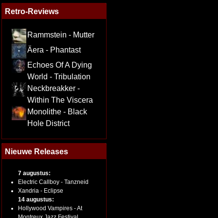
Retro-Reviews
Rammstein - Mutter
Äera - Phantast
Echoes Of A Dying
World - Tribulation
Neckbreakker -
Within The Viscera
Monolithe - Black
Hole District
Nieuwe Releases
7 augustus:
Electric Callboy - Tanzneid
Xandria - Eclipse
14 augustus:
Hollywood Vampires - At
Montreux Jazz Festival