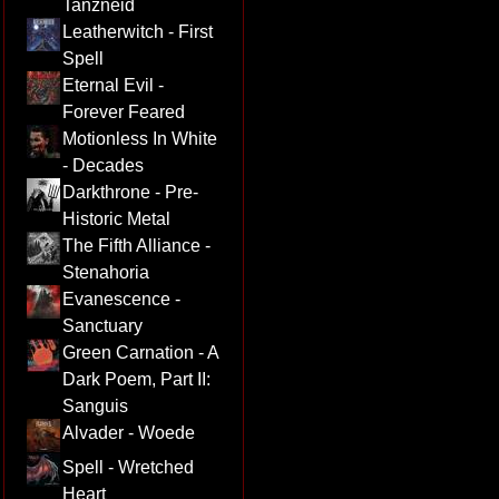
Tanzneid
Leatherwitch - First
Spell
Eternal Evil -
Forever Feared
Motionless In White
- Decades
Darkthrone - Pre-
Historic Metal
The Fifth Alliance -
Stenahoria
Evanescence -
Sanctuary
Green Carnation - A
Dark Poem, Part II:
Sanguis
Alvader - Woede
Spell - Wretched
Heart