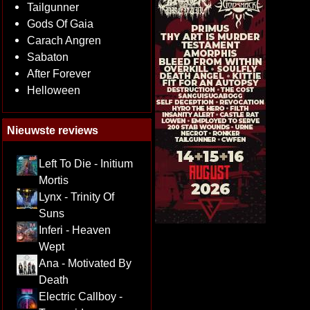
Tailgunner
Gods Of Gaia
Carach Angren
Sabaton
After Forever
Helloween
Nieuwste reviews
Left To Die - Initium
Mortis
Lynx - Trinity Of
Suns
Inferi - Heaven
Wept
Ana - Motivated By
Death
Electric Callboy -