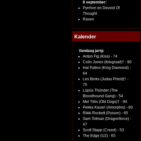
8 september:
Pyrrhon en Devoid Of
Thought
Raven
Kalender
Vandaag jarig:
Anton Fig (Kiss) - 74
Colin Jones (fotograaf)† - 90
Hal Patino (King Diamond) -
64
Les Binks (Judas Priest)† -
75
Lüpüs Thünder (The
Bloodhound Gang) - 54
Mel Tillis (Old Dogs)† - 94
Pekka Kasari (Amorphis) - 60
Rikki Rockett (Poison) - 65
Sam Totman (Dragonforce) -
47
Scott Stapp (Creed) - 53
The Edge (U2) - 65