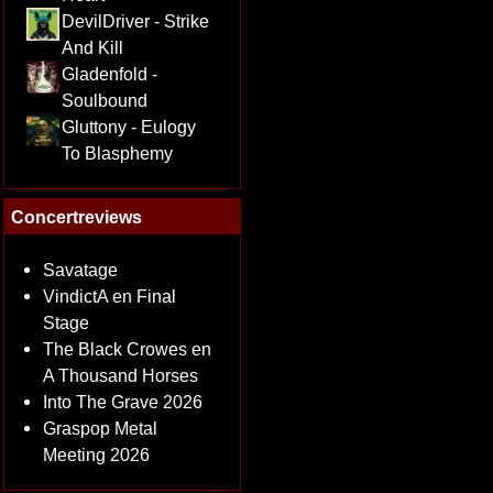
DevilDriver - Strike
And Kill
Gladenfold -
Soulbound
Gluttony - Eulogy
To Blasphemy
Concertreviews
Savatage
VindictA en Final
Stage
The Black Crowes en
A Thousand Horses
Into The Grave 2026
Graspop Metal
Meeting 2026