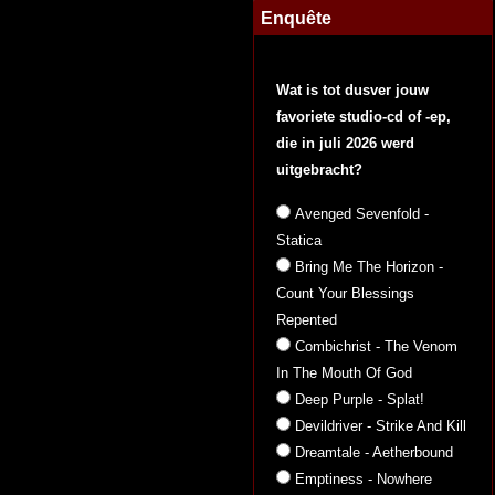
Enquête
Wat is tot dusver jouw
favoriete studio-cd of -ep,
die in juli 2026 werd
uitgebracht?
Avenged Sevenfold -
Statica
Bring Me The Horizon -
Count Your Blessings
Repented
Combichrist - The Venom
In The Mouth Of God
Deep Purple - Splat!
Devildriver - Strike And Kill
Dreamtale - Aetherbound
Emptiness - Nowhere