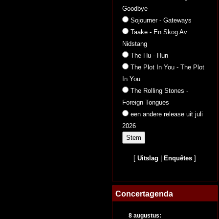
Goodbye
Sojourner - Gateways
Taake - En Skog Av
Nidstang
The Hu - Hun
The Plot In You - The Plot
In You
The Rolling Stones -
Foreign Tongues
een andere release uit juli
2026
[
Uitslag
|
Enquêtes
]
Concertagenda
8 augustus: