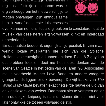
Groningse Float A Ziggy. Dat was een
erg positief stukje en daarom was ik
erg verheugd om het nieuwe schijfje te
mogen ontvangen. Zijn enthousiasme
heb ik vanaf de eerste luistersessies
over kunnen nemen. Het is erg leuk om te constateren dat de
muziek van deze heren erg volwassen klinkt en inderdaad
onnederlands.
En dat laatste bedoel ik eigenlijk altijd positief. Er zijn maar
weinig lokale muzikanten die zich van die typische
Hollandse kneuterigheid kunnen ontdoen. Float A Ziggy kan
dat probleemloos en doet me het meest denken aan de
scene van Seattle in het begin van de jaren ’90. Associaties
met bijvoorbeeld Mother Love Bone en andere vroegere
grungebands liggen er dik bovenop. De vijf tracks van
The
World Is My Muse
bevatten exact hetzelfde rauwe geluid van
de klassiekers van weleer. Daarnaast niet te vergeten dat er
een duidelijke knipoog is naar de stoner die zich niet veel
later ontwikkelde tot een volwaardige stijl.