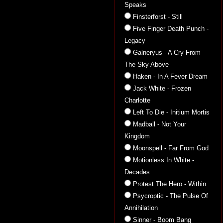
Speaks
Finsterforst - Still
Five Finger Death Punch -
Legacy
Galneryus - A Cry From
The Sky Above
Haken - In A Fever Dream
Jack White - Frozen
Charlotte
Left To Die - Initium Mortis
Madball - Not Your
Kingdom
Moonspell - Far From God
Motionless In White -
Decades
Protest The Hero - Within
Psycroptic - The Pulse Of
Annihilation
Sinner - Boom Bang