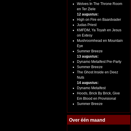
Wolves In The Throne Room
en Ter Ziele
12 augustus:
High on Fire en Baardvader
Judas Priest
KMFDM, Ya Toyah en Jesus
on Extesy
Mushroomhead en Mountain
Eye
Summer Breeze
13 augustus:
Dynamo Metalfest Pre-Party
Summer Breeze
The Ghost Inside en Deez
Nuts
14 augustus:
Dynamo Metalfest
Hoods, Brick By Brick, Give
Em Blood en Provisional
Summer Breeze
Over één maand