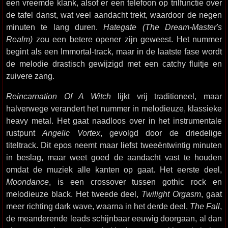
een vreemde klank, alsof er een telefoon op trilfunctie over
de tafel danst, wat veel aandacht trekt, waardoor de negen
minuten te lang duren.
Hategate (The Dream-Master's
Realm)
zou een betere opener zijn geweest. Het nummer
begint als een Immortal-track, maar in de laatste fase wordt
de melodie drastisch gewijzigd met een catchy fluitje en
zuivere zang.
Reincarnation Of A Witch
lijkt vrij traditioneel, maar
halverwege verandert het nummer in melodieuze, klassieke
heavy metal. Het gaat naadloos over in het instrumentale
rustpunt
Angelic Vortex
, gevolgd door de driedelige
titeltrack. Dit epos neemt maar liefst tweeëntwintig minuten
in beslag, maar weet goed de aandacht vast te houden
omdat de muziek alle kanten op gaat. Het eerste deel,
Moondance
, is een crossover tussen gothic rock en
melodieuze black. Het tweede deel,
Twilight Orgasm
, gaat
meer richting dark wave, waarna in het derde deel,
The Fall
,
de meanderende leads schijnbaar eeuwig doorgaan, al dan