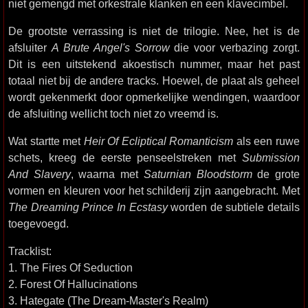
niet gemengd met orkestrale klanken en een klavecimbel.
De grootste verrassing is niet de trilogie. Nee, het is de
afsluiter
A Brute Angel's Sorrow
die voor verbazing zorgt.
Dit is een uitstekend akoestisch nummer, maar het past
totaal niet bij de andere tracks. Hoewel, de plaat als geheel
wordt gekenmerkt door opmerkelijke wendingen, waardoor
de afsluiting wellicht toch niet zo vreemd is.
Wat startte met
Heir Of Ecliptical Romanticism
als een ruwe
schets, kreeg de eerste penseelstreken met
Submission
And Slavery
, waarna met
Saturnian Bloodstorm
de grote
vormen en kleuren voor het schilderij zijn aangebracht. Met
The Dreaming Prince In Ecstasy
worden de subtiele details
toegevoegd.
Tracklist:
1. The Fires Of Seduction
2. Forest Of Hallucinations
3. Hategate (The Dream-Master's Realm)