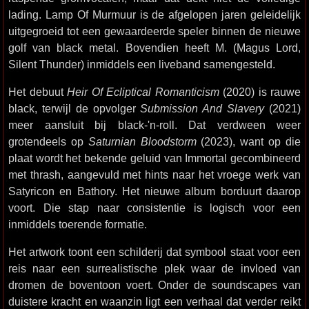
lading. Lamp Of Murmuur is de afgelopen jaren geleidelijk
uitgegroeid tot een gewaardeerde speler binnen de nieuwe
golf van black metal. Bovendien heeft M. (Magus Lord,
Silent Thunder) inmiddels een liveband samengesteld.
Het debuut
Heir Of Ecliptical Romanticism
(2020) is rauwe
black, terwijl de opvolger
Submission And Slavery
(2021)
meer aansluit bij black-'n-roll. Dat verdween weer
grotendeels op
Saturnian Bloodstorm
(2023), want op die
plaat wordt het bekende geluid van Immortal gecombineerd
met thrash, aangevuld met hints naar het vroege werk van
Satyricon en Bathory. Het nieuwe album borduurt daarop
voort. Die stap naar consistentie is logisch voor een
inmiddels toerende formatie.
Het artwork toont een schilderij dat symbool staat voor een
reis naar een surrealistische plek waar de invloed van
dromen de boventoon voert. Onder de soundscapes van
duistere kracht en waanzin ligt een verhaal dat verder reikt