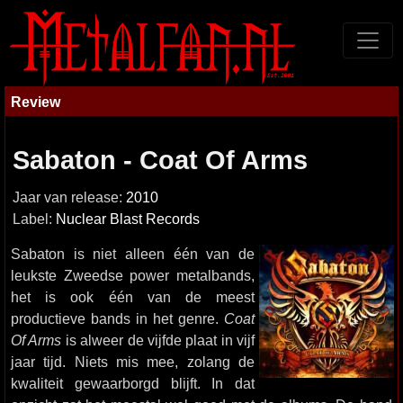
Review
Sabaton - Coat Of Arms
Jaar van release:
2010
Label:
Nuclear Blast Records
Sabaton is niet alleen één van de
leukste Zweedse power metalbands,
het is ook één van de meest
productieve bands in het genre.
Coat
Of Arms
is alweer de vijfde plaat in vijf
jaar tijd. Niets mis mee, zolang de
kwaliteit gewaarborgd blijft. In dat