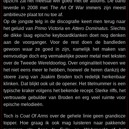
opzicht zat het meestal wel goed met de albums. De band
leverde in 2008 met
The Art Of War
immers zijn meest
ambitieuze plaat tot nu toe af.
Op de jongste telg in de discografie keert men terug naar
het geluid van
Primo Victoria
en
Attero Dominatus
. Slechts
de dikke laag epische keyboardklanken doet nog denken
aan de voorganger. Voor de rest doen de bandleden
gewoon waar ze goed in zijn, namelijk het maken van
eenvoudige doch erg vermakelijke power metal met teksten
over de Tweede Wereldoorlog. Over originaliteit hoeven we
het niet eens meer te hebben, hoewel de heren dankzij de
stoere zang van Joakim Broden toch redelijk herkenbaar
klinken. Dat blijkt ook uit de opener. Het titelnummer is een
typische kraker volgens het bekende recept. Sterke riffs, het
vertrouwde gebulder van Broden en erg veel ruimte voor
epische melodieën.
Toch is
Coat Of Arms
over de gehele linie geen grandioze
topper. Hoe graag ik ook mag luisteren naar pakkende