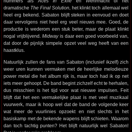
nummers als
Aces In Exile
en
Wehrmacht
of het
dramatische
The Final Solution
, het klinkt toch allemaal wel
heel erg bekend. Sabaton blijft steken in eenvoud en doet
daar vervolgens niet heel erg veel nieuws mee. Goed, de
productie is wederom een stuk beter, maar de plaat klinkt
nogal vrijblijvend.
Midway
is daar een goed voorbeeld van,
dat door de pijnlijk simpele opzet veel weg heeft van een
haastklus.
Natuurlijk zullen de fans van Sabaton (inclusief ikzelf) zich
weer uren kunnen vermaken met de heerlijke melodieuze
power metal die het album rijk is, maar toch had ik op net
iets meer gehoopt. De band begint zichzelf echt te herhalen,
dus misschien is het tijd voor wat nieuwe impulsen. Feit
blijft dat het een vermakelijke plaat is met veel muzikaal
vuurwerk, maar ik hoop wel dat de band de volgende keer
wat meer de vuurlinies opzoekt en niet slechts in het
basiskamp met de bekende wapens blijft schieten. Waarom
dan toch tachtig punten? Het blijft natuurlijk wel Sabaton!