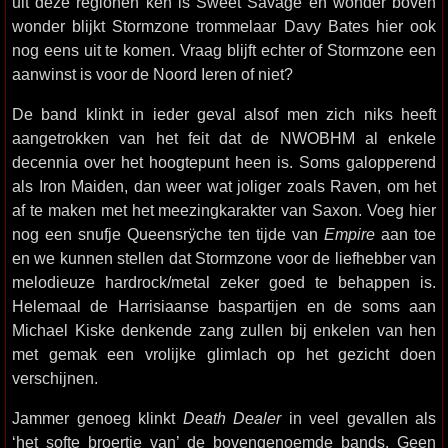
uit deze regionen ken is Sweet Savage en wonder boven
wonder blijkt Stormzone trommelaar Davy Bates hier ook
nog eens uit te komen. Vraag blijft echter of Stormzone een
aanwinst is voor de Noord Ieren of niet?
De band klinkt in ieder geval alsof men zich niks heeft
aangetrokken van het feit dat de NWOBHM al enkele
decennia over het hoogtepunt heen is. Soms galopperend
als Iron Maiden, dan weer wat joliger zoals Raven, om het
af te maken met het meezingkarakter van Saxon. Voeg hier
nog een snufje Queensrÿche ten tijde van
Empire
aan toe
en we kunnen stellen dat Stormzone voor de liefhebber van
melodieuze hardrock/metal zeker goed te behappen is.
Helemaal de Harrisiaanse baspartijen en de soms aan
Michael Kiske denkende zang zullen bij enkelen van hen
met gemak een vrolijke glimlach op het gezicht doen
verschijnen.
Jammer genoeg klinkt
Death Dealer
in veel gevallen als
‘het softe broertje van’ de bovengenoemde bands. Geen