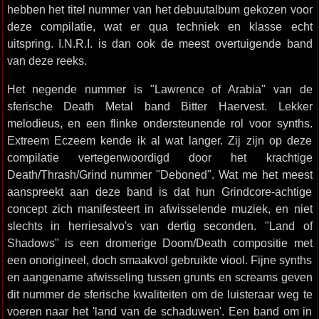
hebben het titel nummer van het debuutalbum gekozen voor
deze compilatie, wat er qua techniek en klasse echt
uitspring. I.N.R.I. is dan ook de meest overtuigende band
van deze reeks.
Het negende nummer is "Lawrence of Arabia" van de
sferische Death Metal band Bitter Haervest. Lekker
melodieus, en een flinke ondersteunende rol voor synths.
Extreem Eczeem kende ik al wat langer. Zij zijn op deze
compilatie vertegenwoordigd door het krachtige
Death/Thrash/Grind nummer "Deboned". Wat me het meest
aanspreekt aan deze band is dat hun Grindcore-achtige
concept zich manifesteert in afwisselende muziek, en niet
slechts in herriesalvo's van dertig seconden. "Land of
Shadows" is een dromerige Doom/Death compositie met
een onorigineel, doch smaakvol gebruikte viool. Fijne synths
en aangename afwisseling tussen grunts en screams geven
dit nummer de sferische kwaliteiten om de luisteraar weg te
voeren naar het 'land van de schaduwen'. Een band om in