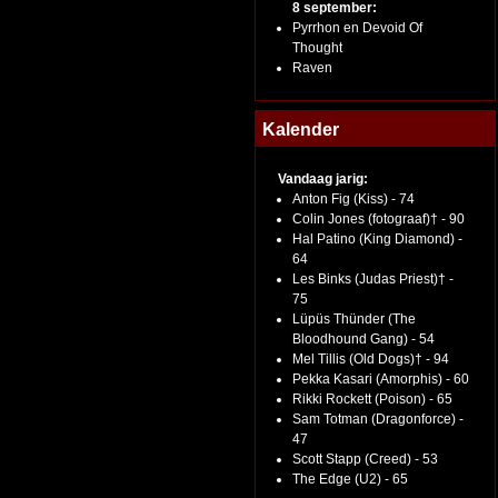
8 september:
Pyrrhon en Devoid Of
Thought
Raven
Kalender
Vandaag jarig:
Anton Fig (Kiss) - 74
Colin Jones (fotograaf)† - 90
Hal Patino (King Diamond) -
64
Les Binks (Judas Priest)† -
75
Lüpüs Thünder (The
Bloodhound Gang) - 54
Mel Tillis (Old Dogs)† - 94
Pekka Kasari (Amorphis) - 60
Rikki Rockett (Poison) - 65
Sam Totman (Dragonforce) -
47
Scott Stapp (Creed) - 53
The Edge (U2) - 65