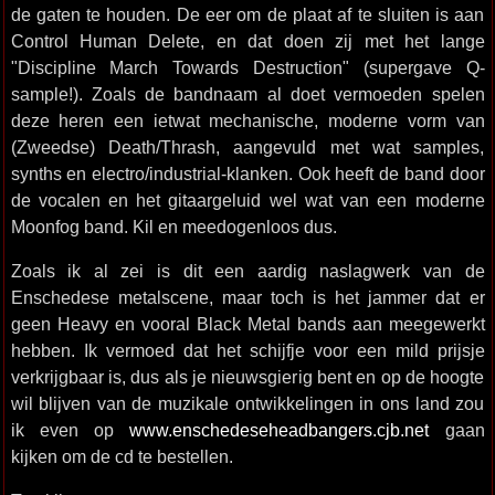
de gaten te houden. De eer om de plaat af te sluiten is aan
Control Human Delete, en dat doen zij met het lange
"Discipline March Towards Destruction" (supergave Q-
sample!). Zoals de bandnaam al doet vermoeden spelen
deze heren een ietwat mechanische, moderne vorm van
(Zweedse) Death/Thrash, aangevuld met wat samples,
synths en electro/industrial-klanken. Ook heeft de band door
de vocalen en het gitaargeluid wel wat van een moderne
Moonfog band. Kil en meedogenloos dus.
Zoals ik al zei is dit een aardig naslagwerk van de
Enschedese metalscene, maar toch is het jammer dat er
geen Heavy en vooral Black Metal bands aan meegewerkt
hebben. Ik vermoed dat het schijfje voor een mild prijsje
verkrijgbaar is, dus als je nieuwsgierig bent en op de hoogte
wil blijven van de muzikale ontwikkelingen in ons land zou
ik even op
www.enschedeseheadbangers.cjb.net
gaan
kijken om de cd te bestellen.