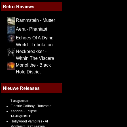
Retro-Reviews
Rammstein - Mutter
Äera - Phantast
Echoes Of A Dying
World - Tribulation
Neckbreakker -
Within The Viscera
Monolithe - Black
Hole District
Nieuwe Releases
7 augustus:
Electric Callboy - Tanzneid
Xandria - Eclipse
14 augustus:
Hollywood Vampires - At
Montreux Jazz Festival