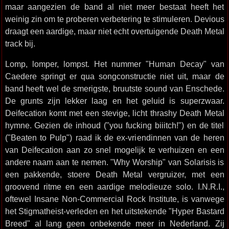
maar aangezien de band al niet meer bestaat heeft het
weinig zin om te proberen verbetering te stimuleren. Devious
draagt een aardige, maar niet echt overtuigende Death Metal
track bij.
Lomp, lomper, lompst. Het nummer "Human Decay" van
Caedere springt er qua songconstructie niet uit, maar de
band heeft wel de smerigste, bruutste sound van Enschede.
De grunts zijn lekker laag en het geluid is superzwaar.
Deifecation komt met een stevige, licht thrashy Death Metal
hymne. Gezien de inhoud ("you fucking biiitch!") en de titel
("Beaten to Pulp") raad ik de ex-vriendinnen van de heren
van Deifecation aan zo snel mogelijk te verhuizen en een
andere naam aan te nemen. "Why Worship" van Solarisis is
een pakkende, stoere Death Metal vergruizer, met een
groovend ritme en een aardige melodieuze solo. I.N.R.I.,
oftewel Insane Non-Commercial Rock Institute, is vanwege
het Stigmatheist-verleden en het uitstekende "Hyper Bastard
Breed" al lang geen onbekende meer in Nederland. Zij