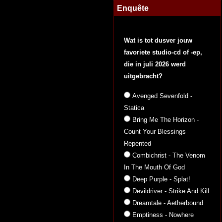
Enquête
Wat is tot dusver jouw
favoriete studio-cd of -ep,
die in juli 2026 werd
uitgebracht?
Avenged Sevenfold -
Statica
Bring Me The Horizon -
Count Your Blessings
Repented
Combichrist - The Venom
In The Mouth Of God
Deep Purple - Splat!
Devildriver - Strike And Kill
Dreamtale - Aetherbound
Emptiness - Nowhere