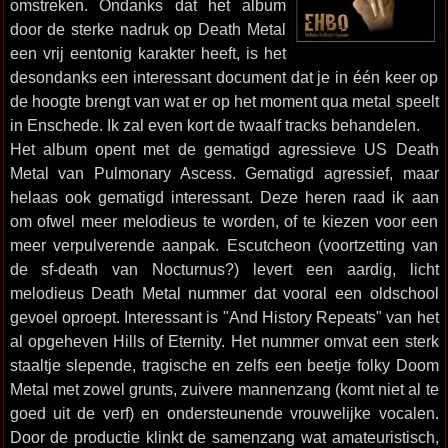
omstreken. Ondanks dat het album
door de sterke nadruk op Death Metal
een vrij eentonig karakter heeft, is het
desondanks een interessant document dat je in één keer op
de hoogte brengt van wat er op het moment qua metal speelt
in Enschede. Ik zal even kort de twaalf tracks behandelen.
Het album opent met de gematigd agressieve US Death
Metal van Pulmonary Ascess. Gematigd agressief, maar
helaas ook gematigd interessant. Deze heren raad ik aan
om ofwel meer melodieus te worden, of te kiezen voor een
meer verpulverende aanpak. Escutcheon (voortzetting van
de sf-death van Nocturnus?) levert een aardig, licht
melodieus Death Metal nummer dat vooral een oldschool
gevoel oproept. Interessant is "And History Repeats" van het
al opgeheven Hills of Eternity. Het nummer omvat een sterk
staaltje slepende, tragische en zelfs een beetje folky Doom
Metal met zowel grunts, zuivere mannenzang (komt niet al te
goed uit de verf) en ondersteunende vrouwelijke vocalen.
Door de productie klinkt de samenzang wat amateuristisch,