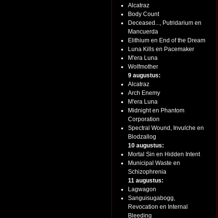
Alcatraz
Body Count
Deceased..., Putridarium en
Mancuerda
Elithium en End of the Dream
Luna Kills en Pacemaker
M'era Luna
Wolfmother
9 augustus:
Alcatraz
Arch Enemy
M'era Luna
Midnight en Phantom
Corporation
Spectral Wound, Invulche en
Blodzallog
10 augustus:
Mortal Sin en Hidden Intent
Municipal Waste en
Schizophrenia
11 augustus:
Lagwagon
Sanguisugabogg,
Revocation en Internal
Bleeding