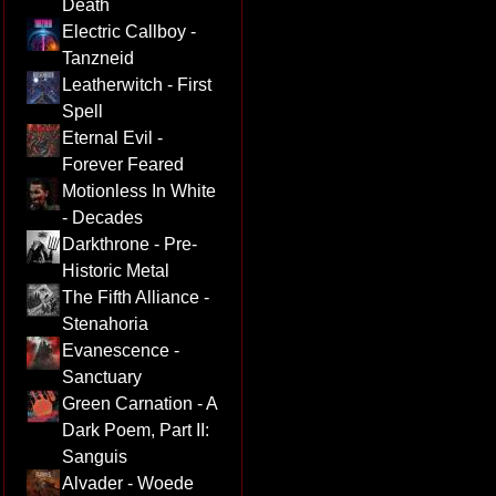
Death
Electric Callboy -
Tanzneid
Leatherwitch - First
Spell
Eternal Evil -
Forever Feared
Motionless In White
- Decades
Darkthrone - Pre-
Historic Metal
The Fifth Alliance -
Stenahoria
Evanescence -
Sanctuary
Green Carnation - A
Dark Poem, Part II:
Sanguis
Alvader - Woede