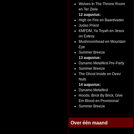
Wolves In The Throne Room
en Ter Ziele
12 augustus:
High on Fire en Baardvader
Judas Priest
KMFDM, Ya Toyah en Jesus
on Extesy
Mushroomhead en Mountain
Eye
Summer Breeze
13 augustus:
Dynamo Metalfest Pre-Party
Summer Breeze
The Ghost Inside en Deez
Nuts
14 augustus:
Dynamo Metalfest
Hoods, Brick By Brick, Give
Em Blood en Provisional
Summer Breeze
Over één maand