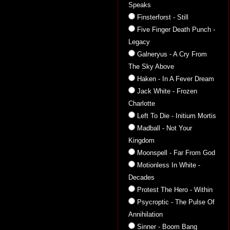
Speaks
Finsterforst - Still
Five Finger Death Punch -
Legacy
Galneryus - A Cry From
The Sky Above
Haken - In A Fever Dream
Jack White - Frozen
Charlotte
Left To Die - Initium Mortis
Madball - Not Your
Kingdom
Moonspell - Far From God
Motionless In White -
Decades
Protest The Hero - Within
Psycroptic - The Pulse Of
Annihilation
Sinner - Boom Bang