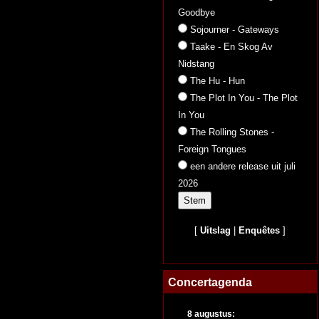
Goodbye
Sojourner - Gateways
Taake - En Skog Av
Nidstang
The Hu - Hun
The Plot In You - The Plot
In You
The Rolling Stones -
Foreign Tongues
een andere release uit juli
2026
[
Uitslag
|
Enquêtes
]
Concertagenda
8 augustus: