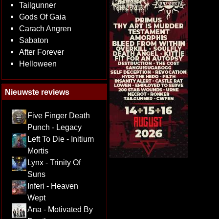
Tailgunner
Gods Of Gaia
Carach Angren
Sabaton
After Forever
Helloween
Nieuwste reviews
Five Finger Death
Punch - Legacy
Left To Die - Initium
Mortis
Lynx - Trinity Of
Suns
Inferi - Heaven
Wept
Ana - Motivated By