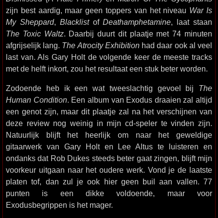
zijn best aardig, maar geen toppers van het niveau
War Is
My Sheppard
,
Blacklist
of
Deathamphetamine
, laat staan
The Toxic Waltz
. Daarbij duurt dit plaatje met 74 minuten
afgrijselijk lang.
The Atrocity Exhibition
had daar ook al veel
last van. Als Gary Holt de volgende keer de meeste tracks
met de helft inkort, zou het resultaat een stuk beter worden.
Zodoende heb ik een wat tweeslachtig gevoel bij
The
Human Condition
. Een album van Exodus draaien zal altijd
een genot zijn, maar dit plaatje zal na het verschijnen van
deze review nog weinig in mijn cd-speler te vinden zijn.
Natuurlijk blijft het heerlijk om naar het geweldige
gitaarwerk van Gary Holt en Lee Altus te luisteren en
ondanks dat Rob Dukes steeds beter gaat zingen, blijft mijn
voorkeur uitgaan naar het oudere werk. Vond je de laatste
platen tof, dan zul je ook hier geen buil aan vallen. 77
punten is een dikke voldoende, maar voor
Exodusbegrippen is het mager.