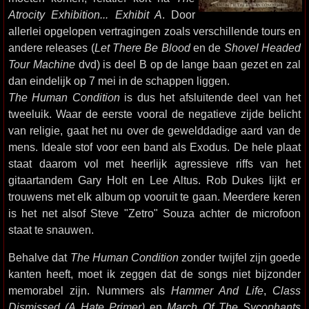
Atrocity Exhibition... Exhibit A
. Door
allerlei opgelopen vertragingen zoals verschillende tours en
andere releases (
Let There Be Blood
en de
Shovel Headed
Tour Machine
dvd) is deel B op de lange baan gezet en zal
dan eindelijk op 7 mei in de schappen liggen.
The Human Condition
is dus het afsluitende deel van het
tweeluik. Waar de eerste vooral de negatieve zijde belicht
van religie, gaat het nu over de gewelddadige aard van de
mens. Ideale stof voor een band als Exodus. De hele plaat
staat daarom vol met heerlijk agressieve riffs van het
gitaartandem Gary Holt en Lee Altus. Rob Dukes lijkt er
trouwens met elk album op vooruit te gaan. Meerdere keren
is het net alsof Steve "Zetro" Souza achter de microfoon
staat te snauwen.
Behalve dat
The Human Condition
zonder twijfel zijn goede
kanten heeft, moet ik zeggen dat de songs niet bijzonder
memorabel zijn. Nummers als
Hammer And Life
,
Class
Dismissed (A Hate Primer)
en
March Of The Sycophants