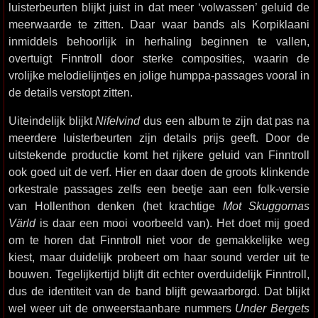
luisterbeurten blijkt juist in dat meer ‘volwassen’ geluid de
meerwaarde te zitten. Daar waar bands als Korpiklaani
inmiddels behoorlijk in herhaling beginnen te vallen,
overtuigt Finntroll door sterke composities, waarin de
vrolijke melodielijntjes en jolige humppa-passages vooral in
de details verstopt zitten.
Uiteindelijk blijkt
Nifelvind
dus een album te zijn dat pas na
meerdere luisterbeurten zijn details prijs geeft. Door de
uitstekende productie komt het rijkere geluid van Finntroll
ook goed uit de verf. Hier en daar doen de groots klinkende
orkestrale passages zelfs een beetje aan een folk-versie
van Hollenthon denken (het krachtige
Mot Skuggornas
Värld
is daar een mooi voorbeeld van). Het doet mij goed
om te horen dat Finntroll niet voor de gemakkelijke weg
kiest, maar duidelijk probeert om haar sound verder uit te
bouwen. Tegelijkertijd blijft dit echter overduidelijk Finntroll,
dus de identiteit van de band blijft gewaarborgd. Dat blijkt
wel weer uit de onweerstaanbare nummers
Under Bergets