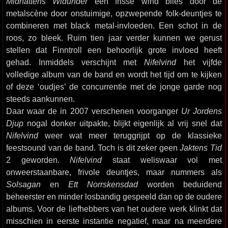
Midnattens Widunder
een frisse wind blies door de
metalscène door onstuimige, opzwepende folk-deuntjes te
combineren met black metal-invloeden. Een schot in de
roos, zo bleek. Ruim tien jaar verder kunnen we gerust
stellen dat Finntroll een behoorlijk grote invloed heeft
gehad. Inmiddels verschijnt met
Nifelvind
het vijfde
volledige album van de band en wordt het tijd om te kijken
of deze ‘oudjes’ de concurrentie met de jonge garde nog
steeds aankunnen.
Daar waar de in 2007 verschenen voorganger
Ur Jordens
Djup
nogal donker uitpakte, blijkt eigenlijk al vrij snel dat
Nifelvind
weer wat meer teruggrijpt op de klassieke
feestsound van de band. Toch is dit zeker geen
Jaktens Tid
2 geworden.
Nifelvind
staat weliswaar vol met
onweerstaanbare, frivole deuntjes, maar nummers als
Solsagan
en
Ett Norrskensdad
worden beduidend
beheerster en minder losbandig gespeeld dan op de oudere
albums. Voor de liefhebbers van het oudere werk klinkt dat
misschien in eerste instantie negatief, maar na meerdere