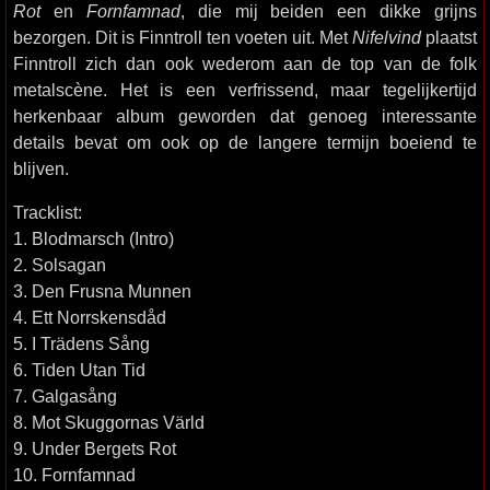
Rot
en
Fornfamnad
, die mij beiden een dikke grijns
bezorgen. Dit is Finntroll ten voeten uit. Met
Nifelvind
plaatst
Finntroll zich dan ook wederom aan de top van de folk
metalscène. Het is een verfrissend, maar tegelijkertijd
herkenbaar album geworden dat genoeg interessante
details bevat om ook op de langere termijn boeiend te
blijven.
Tracklist:
1. Blodmarsch (Intro)
2. Solsagan
3. Den Frusna Munnen
4. Ett Norrskensdåd
5. I Trädens Sång
6. Tiden Utan Tid
7. Galgasång
8. Mot Skuggornas Värld
9. Under Bergets Rot
10. Fornfamnad