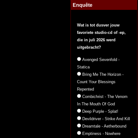
Enquête
Wat is tot dusver jouw
favoriete studio-cd of -ep,
die in juli 2026 werd
uitgebracht?
Avenged Sevenfold -
Statica
Bring Me The Horizon -
Count Your Blessings
Repented
Combichrist - The Venom
In The Mouth Of God
Deep Purple - Splat!
Devildriver - Strike And Kill
Dreamtale - Aetherbound
Emptiness - Nowhere