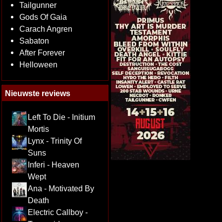
Tailgunner
Gods Of Gaia
Carach Angren
Sabaton
After Forever
Helloween
Nieuwste reviews
Left To Die - Initium
Mortis
Lynx - Trinity Of
Suns
Inferi - Heaven
Wept
Ana - Motivated By
Death
Electric Callboy -