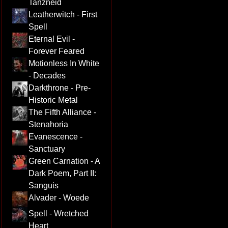
Tanzneid
Leatherwitch - First
Spell
Eternal Evil -
Forever Feared
Motionless In White
- Decades
Darkthrone - Pre-
Historic Metal
The Fifth Alliance -
Stenahoria
Evanescence -
Sanctuary
Green Carnation - A
Dark Poem, Part II:
Sanguis
Alvader - Woede
Spell - Wretched
Heart