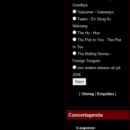
Goodbye
Sojourner - Gateways
Taake - En Skog Av
Nidstang
The Hu - Hun
The Plot In You - The Plot
In You
The Rolling Stones -
Foreign Tongues
een andere release uit juli
2026
[
Uitslag
|
Enquêtes
]
Concertagenda
8 augustus: