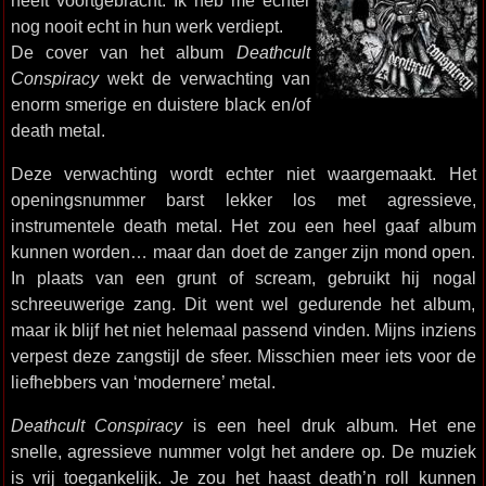
heeft voortgebracht. Ik heb me echter
nog nooit echt in hun werk verdiept.
De cover van het album
Deathcult
Conspiracy
wekt de verwachting van
enorm smerige en duistere black en/of
death metal.
Deze verwachting wordt echter niet waargemaakt. Het
openingsnummer barst lekker los met agressieve,
instrumentele death metal. Het zou een heel gaaf album
kunnen worden… maar dan doet de zanger zijn mond open.
In plaats van een grunt of scream, gebruikt hij nogal
schreeuwerige zang. Dit went wel gedurende het album,
maar ik blijf het niet helemaal passend vinden. Mijns inziens
verpest deze zangstijl de sfeer. Misschien meer iets voor de
liefhebbers van ‘modernere’ metal.
Deathcult Conspiracy
is een heel druk album. Het ene
snelle, agressieve nummer volgt het andere op. De muziek
is vrij toegankelijk. Je zou het haast death’n roll kunnen