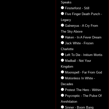
Speaks
Finsterforst - Still
Five Finger Death Punch -
Legacy
Galneryus - A Cry From
The Sky Above
Haken - In A Fever Dream
Jack White - Frozen
Charlotte
Left To Die - Initium Mortis
Madball - Not Your
Kingdom
Moonspell - Far From God
Motionless In White -
Decades
Protest The Hero - Within
Psycroptic - The Pulse Of
Annihilation
Sinner - Boom Bang