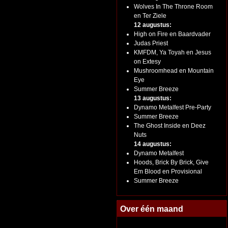
Wolves In The Throne Room
en Ter Ziele
12 augustus:
High on Fire en Baardvader
Judas Priest
KMFDM, Ya Toyah en Jesus
on Extesy
Mushroomhead en Mountain
Eye
Summer Breeze
13 augustus:
Dynamo Metalfest Pre-Party
Summer Breeze
The Ghost Inside en Deez
Nuts
14 augustus:
Dynamo Metalfest
Hoods, Brick By Brick, Give
Em Blood en Provisional
Summer Breeze
Over één maand