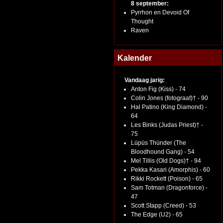
8 september:
Pyrrhon en Devoid Of
Thought
Raven
Kalender
Vandaag jarig:
Anton Fig (Kiss) - 74
Colin Jones (fotograaf)† - 90
Hal Patino (King Diamond) -
64
Les Binks (Judas Priest)† -
75
Lüpüs Thünder (The
Bloodhound Gang) - 54
Mel Tillis (Old Dogs)† - 94
Pekka Kasari (Amorphis) - 60
Rikki Rockett (Poison) - 65
Sam Totman (Dragonforce) -
47
Scott Stapp (Creed) - 53
The Edge (U2) - 65