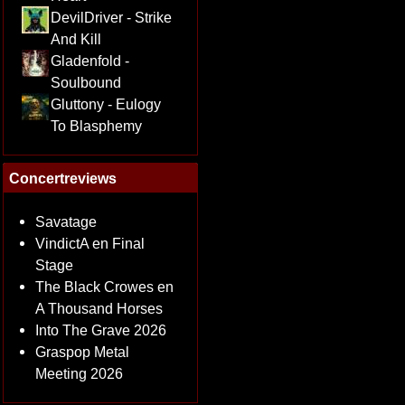
DevilDriver - Strike
And Kill
Gladenfold -
Soulbound
Gluttony - Eulogy
To Blasphemy
Concertreviews
Savatage
VindictA en Final
Stage
The Black Crowes en
A Thousand Horses
Into The Grave 2026
Graspop Metal
Meeting 2026