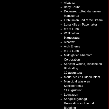
Alcatraz
Body Count
Deceased..., Putridarium en
Mancuerda
Elithium en End of the Dream
Luna Kills en Pacemaker
M'era Luna
Wolfmother
9 augustus:
Alcatraz
Arch Enemy
M'era Luna
Midnight en Phantom
Corporation
Spectral Wound, Invulche en
Blodzallog
10 augustus:
Mortal Sin en Hidden Intent
Municipal Waste en
Schizophrenia
11 augustus:
Lagwagon
Sanguisugabogg,
Revocation en Internal
Bleeding