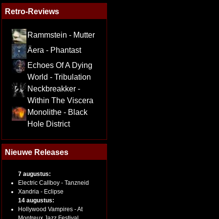
Retro-Reviews
Rammstein - Mutter
Äera - Phantast
Echoes Of A Dying
World - Tribulation
Neckbreakker -
Within The Viscera
Monolithe - Black
Hole District
Nieuwe Releases
7 augustus:
Electric Callboy - Tanzneid
Xandria - Eclipse
14 augustus:
Hollywood Vampires - At
Montreux Jazz Festival