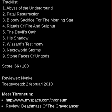
Tracklist:
1. Abyss of the Underground
2. Fatal Resurrection
3. Bloody Sacifice For The Morning Star
4. Rituals Of Fire And Sulphur
5. The Devil’s Oath
6. His Shadow
7. Wizzard’s Testimony
8. Necroworld Storms
9. Stone Faces Of Ungods
Score:
66
/ 100
Reviewer: Nynke
Toegevoegd: 2 februari 2010
Meer Throneum:
http://www.myspace.com/throneum
Review:
Deathmass Of The Gravedancer