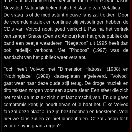
muzikaal als commercieel versterkt met de komst van Jason
Newsted. Natuurlijk bekend als het slaafje van Metallica.
De vraag is of de mediastunt nieuwe fans zal trekken. Door
de vreemde muziek en continue stijlwisselingen hebben de
CD's van Voivod nooit goed verkocht. Pas na het vertrek
van zanger Snake (Denis d'Amour) kon het grote publiek de
band een beetje waarderen. "Negatron" uit 1995 heeft dan
ook redelijk verkocht. Met "Phobos" (1997) was de
aandacht van het publiek weer verslapt.
Toch heeft Voivod met "Dimension Hatross" (1988) en
"Nothingface" (1989) klasseplaten afgeleverd. "Voivod"
gaat weer naar deze oude stijl terug. De droge muziek en
dito teksten zorgen voor een aparte sfeer. Een sfeer die zich
net zoals de muziek zich niet laat omschrijven. En die geen
compromis kent; je houdt ervan of je haat het. Elke Voivod
fan zal deze plaat al in zijn bezit hebben en koesteren. Veel
nieuwe fans zullen ze niet binnenhalen. Of zal Jason toch
voor de hype gaan zorgen?