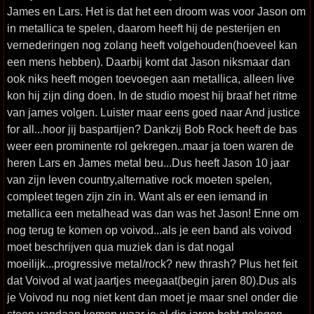
James en Lars. Het is dat het een droom was voor Jason om
in metallica te spelen, daarom heeft hij de pesterijen en
vernederingen nog zolang heeft volgehouden(hoeveel kan
een mens hebben). Daarbij komt dat Jason niksmaar dan
ook niks heeft mogen toevoegen aan metallica, alleen live
kon hij zijn ding doen. In de studio moest hij braaf het ritme
van james volgen. Luister maar eens goed naar And justice
for all...hoor jij baspartijen? Dankzij Bob Rock heeft de bas
weer een prominente rol gekregen..maar ja toen waren de
heren Lars en James metal beu...Dus heeft Jason 10 jaar
van zijn leven country,alternative rock moeten spelen,
compleet tegen zijn zin in. Want als er een iemand in
metallica een metalhead was dan was het Jason! Enne om
nog terug te komen op voivod...als je een band als voivod
moet beschrijven qua muziek dan is dat nogal
moeilijk...progressive metal/rock? new thrash? Plus het feit
dat Voivod al wat jaartjes meegaat(begin jaren 80).Dus als
je Voivod nu nog niet kent dan moet je maar snel onder die