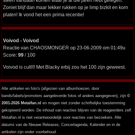
steen vandaan komen waar je al die jaren hebt gelegen.
Zoniet blijf dan maar lekker rukken op je limp bizkit en korn
platen! Ik vond het een prima recentie!
Voivod - Voivod
Reactie van CHAOSMONGER op 23-06-2009 om 01:49u
Score:
99
/ 100
Voivod is cult!!! Met Blacky erbij zou het 100 zijn geweest.
Alle artikelen en foto's (afgezien van albumhoezen, door
bands/labels/promoters aangeleverde fotos of anders aangegeven), zijn
©
2001-2026 Metalfan.nl
en mogen niet zonder schriftelijke toestemming
gekopieerd worden. De inhoud van reacties blijven van de reageerders zelf.
Metalfan.nl is niet verantwoordelijk voor reacties van bezoekers. Alle
datums van de Nieuwe Releases, Concertagenda, Kalender en in de
artikelen zijn onder voorbehoud.