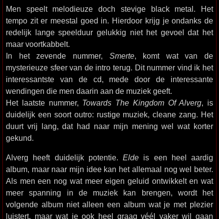
Men speelt melodieuze doch stevige black metal. Het
tempo zit er meestal goed in. Hierdoor krijg je ondanks de
redelijk lange speelduur gelukkig niet het gevoel dat het
maar voortkabbelt.
In het zevende nummer,
Smerte
, komt wat van de
mysterieuze sfeer van de intro terug. Dit nummer vind ik het
interessantste van de cd, mede door de interessante
wendingen die men daarin aan de muziek geeft.
Het laatste nummer,
Towards The Kingdom Of Alverg
, is
duidelijk een soort outro: rustige muziek, cleane zang. Het
duurt vrij lang, dat had naar mijn mening wel wat korter
gekund.
Alverg heeft duidelijk potentie.
Elde
is een heel aardig
album, maar naar mijn idee kan het allemaal nog wel beter.
Als men een nog wat meer eigen geluid ontwikkelt en wat
meer spanning in de muziek kan brengen, wordt het
volgende album niet alleen een album wat je met plezier
luistert, maar wat je ook heel graag véél vaker wil gaan