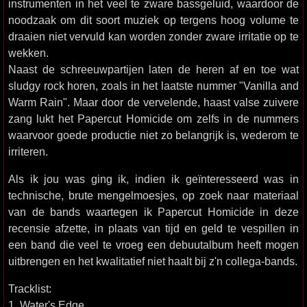
instrumenten in het veel te zware bassgeluid, waardoor de
noodzaak om dit soort muziek op tergens hoog volume te
draaien niet vervuld kan worden zonder zware irritatie op te
wekken.
Naast de schreeuwpartijen laten de heren af en toe wat
sludgy rock horen, zoals in het laatste nummer "Vanilla and
Warm Rain". Maar door de vervelende, haast valse zuivere
zang lukt het Papercut Homicide om zelfs in de nummers
waarvoor goede productie niet zo belangrijk is, wederom te
irriteren.
Als ik jou was ging ik, indien ik geïnteresseerd was in
technische, brute mengelmoesjes, op zoek naar materiaal
van de bands waartegen ik Papercut Homicide in deze
recensie afzette, in plaats van tijd en geld te vespillen in
een band die veel te vroeg een debuutalbum heeft mogen
uitbrengen en het kwalitatief niet haalt bij z'n collega-bands.
Tracklist:
1. Water's Edge