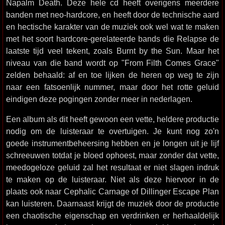
Napalm Death. Deze hele cd heeft overigens meerdere
banden met neo-hardcore, en heeft door de technische aard
en hectische karakter van de muziek ook wel wat te maken
met het soort hardcore-gerelateerde bands die Relapse de
laatste tijd veel tekent, zoals Burnt by the Sun. Maar het
niveau van die band wordt op "From Filth Comes Grace"
zelden behaald: af en toe lijken de heren op weg te zijn
naar een fatsoenlijk nummer, maar door het rotte geluid
eindigen deze pogingen zonder meer in nederlagen.
Een album als dit heeft gewoon een vette, heldere productie
nodig om de luisteraar te overtuigen. Je kunt nog zo'n
goede instrumentbeheersing hebben en je longen uit je lijf
schreeuwen totdat je bloed ophoest, maar zonder dat vette,
meedogeloze geluid zal het resultaat er niet slagen indruk
te maken op de luisteraar. Niet als deze hiervoor in de
plaats ook naar Cephalic Carnage of Dillinger Escape Plan
kan luisteren. Daarnaast krijgt de muziek door de productie
een chaotische eigenschap en verdrinken er herhaaldelijk