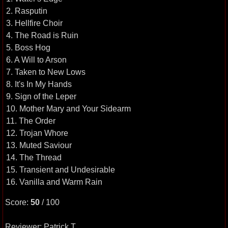
2. Rasputin
3. Hellfire Choir
4. The Road is Ruin
5. Boss Hog
6. A Will to Arson
7. Taken to New Lows
8. It's In My Hands
9. Sign of the Leper
10. Mother Mary and Your Sidearm
11. The Order
12. Trojan Whore
13. Muted Saviour
14. The Thread
15. Transient and Undesirable
16. Vanilla and Warm Rain
Score:
50
/ 100
Reviewer: Patrick T.