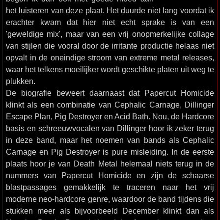
het luisteren van deze plaat. Het duurde niet lang voordat ik
erachter kwam dat hier niet echt sprake is van een
'geweldige mix', maar van een vrij onopmerkelijke collage
van stijlen die vooral door de irritante productie helaas niet
opvalt in de oneindige stroom van extreme metal releases,
waar het telkens moeilijker wordt geschikte platen uit weg te
plukken.
De biografie beweert daarnaast dat Papercut Homicide
klinkt als een combinatie van Cephalic Carnage, Dillinger
Escape Plan, Pig Destroyer en Acid Bath. Nou, de Hardcore
basis en schreeuwvocalen van Dillinger hoor ik zeker terug
in deze band, maar het noemen van bands als Cephalic
Carnage en Pig Destroyer is pure misleiding. In de eerste
plaats hoor je van Death Metal helemaal niets terug in de
nummers van Papercut Homicide en zijn de schaarse
blastpassages gemakkelijk te traceren naar het vrij
moderne neo-hardcore genre, waardoor de band tijdens die
stukken meer als bijvoorbeeld December klinkt dan als