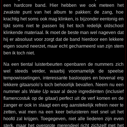
een hardcore band. Hier hebben we ook meteen het
zwakste punt van het album te pakken: de zang, hoe
krachtig het soms ook mag klinken, is bijzonder eentonig en
lijkt soms niet te passen bij het toch redelijk oldschool
klinkende materiaal. Ik moet de beste man wel nageven dat
hij er absoluut voor zorgt dat de band hierdoor een lekkere
eigen sound neerzet, maar echt gecharmeerd van zijn stem
ben ik toch niet.
Na een tiental luisterbeurten openbaren de nummers zich
wel steeds verder, waarbij voornamelijk de speelse
tempowisselingen, interessante basloopjes en bovenal erg
lekkere gitaarsolo’s toch behoorlijk bevallen. Neem nu een
nummer als
Wake Up
waar al deze ingrediënten (inclusief
flamencostuk op de gitaar) perfect uit de verf komen en de
zanger er ook in slaagt een erg aanstekelijk refrein neer te
zetten, wat men na een keer beluisteren niet snel uit het
hoofd zal krijgen. Toegegeven, niet alle liederen zijn even
sterk, maar het overgrote merendeel richt zichzelf met het