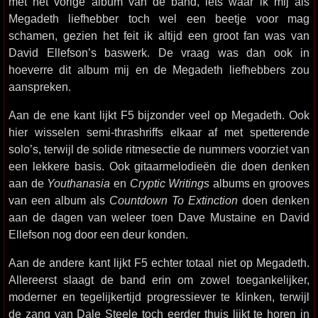
met het vorige album van de band, iets waar ik mij als
Megadeth liefhebber toch wel een beetje voor mag
schamen, gezien het feit ik altijd een groot fan was van
David Ellefson’s baswerk. De vraag was dan ook in
hoeverre dit album mij en de Megadeth liefhebbers zou
aanspreken.
Aan de ene kant lijkt F5 bijzonder veel op Megadeth. Ook
hier wisselen semi-thrashriffs elkaar af met spetterende
solo’s, terwijl de solide ritmesectie de nummers voorziet van
een lekkere basis. Ook gitaarmelodieën die doen denken
aan de
Youthanasia
en
Cryptic Writings
albums en grooves
van een album als
Countdown To Extinction
doen denken
aan de dagen van weleer toen Dave Mustaine en David
Ellefson nog door een deur konden.
Aan de andere kant lijkt F5 echter totaal niet op Megadeth.
Allereerst slaagt de band erin om zowel toegankelijker,
moderner en tegelijkertijd progressiever te klinken, terwijl
de zang van Dale Steele toch eerder thuis lijkt te horen in