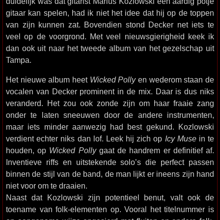
duidelijk was dat gitarist Marius Kozlowski een aardig potje
gitaar kan spelen, had ik niet het idee dat hij op de toppen
van zijn kunnen zat. Bovendien stond Decker net iets te
veel op de voorgrond. Met veel nieuwsgierigheid keek ik
dan ook uit naar het tweede album van het gezelschap uit
Tampa.
Het nieuwe album heet
Wicked Polly
en wederom staan de
vocalen van Decker prominent in de mix. Daar is dus niks
veranderd. Het zou ook zonde zijn om haar fraaie zang
onder te laten sneeuwen door de andere instrumenten,
maar iets minder aanwezig had best gekund. Kozlowski
verdient echter niks dan lof. Leek hij zich op
Icy Muse
in te
houden, op
Wicked Polly
gaat de handrem er definitief af.
Inventieve riffs en uitstekende solo’s die perfect passen
binnen de stijl van de band, de man lijkt er ineens zijn hand
niet voor om te draaien.
Naast dat Kozlowski zijn potentieel benut, valt ook de
toename van folk-elementen op. Vooral het titelnummer is