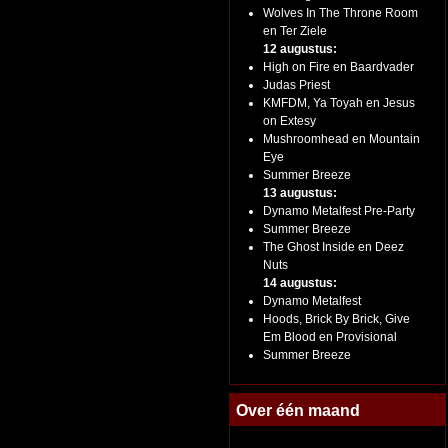
Wolves In The Throne Room
en Ter Ziele
12 augustus:
High on Fire en Baardvader
Judas Priest
KMFDM, Ya Toyah en Jesus
on Extesy
Mushroomhead en Mountain
Eye
Summer Breeze
13 augustus:
Dynamo Metalfest Pre-Party
Summer Breeze
The Ghost Inside en Deez
Nuts
14 augustus:
Dynamo Metalfest
Hoods, Brick By Brick, Give
Em Blood en Provisional
Summer Breeze
Over één maand