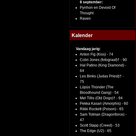
8 september:
Pyrrhon en Devoid Of
Thought
Raven
Kalender
Vandaag jarig:
Anton Fig (Kiss) - 74
Colin Jones (fotograaf)† - 90
Hal Patino (King Diamond) -
64
Les Binks (Judas Priest)† -
75
Lüpüs Thünder (The
Bloodhound Gang) - 54
Mel Tillis (Old Dogs)† - 94
Pekka Kasari (Amorphis) - 60
Rikki Rockett (Poison) - 65
Sam Totman (Dragonforce) -
47
Scott Stapp (Creed) - 53
The Edge (U2) - 65