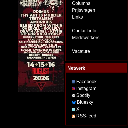
Columns
Prijsvragen
Links
Contact info
Medewerkers
Vacature
Netwerk
Facebook
Instagram
Spotify
Bluesky
X
RSS-feed