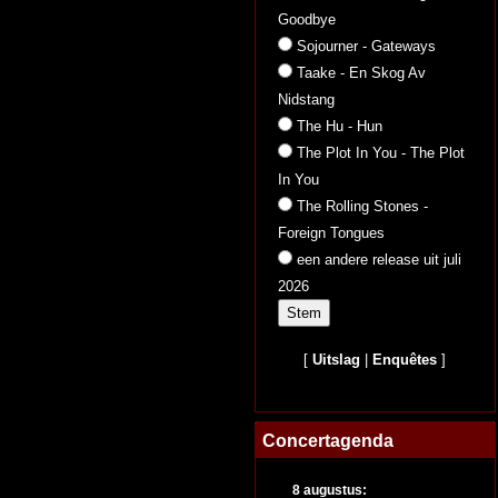
Goodbye
Sojourner - Gateways
Taake - En Skog Av
Nidstang
The Hu - Hun
The Plot In You - The Plot
In You
The Rolling Stones -
Foreign Tongues
een andere release uit juli
2026
[
Uitslag
|
Enquêtes
]
Concertagenda
8 augustus: