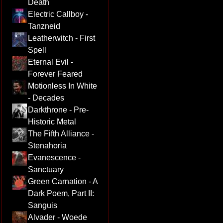
Death
Electric Callboy -
Tanzneid
Leatherwitch - First
Spell
Eternal Evil -
Forever Feared
Motionless In White
- Decades
Darkthrone - Pre-
Historic Metal
The Fifth Alliance -
Stenahoria
Evanescence -
Sanctuary
Green Carnation - A
Dark Poem, Part II:
Sanguis
Alvader - Woede