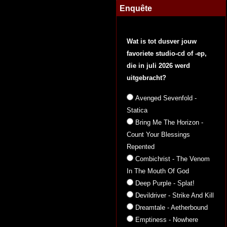
Enquête
Wat is tot dusver jouw
favoriete studio-cd of -ep,
die in juli 2026 werd
uitgebracht?
Avenged Sevenfold -
Statica
Bring Me The Horizon -
Count Your Blessings
Repented
Combichrist - The Venom
In The Mouth Of God
Deep Purple - Splat!
Devildriver - Strike And Kill
Dreamtale - Aetherbound
Emptiness - Nowhere