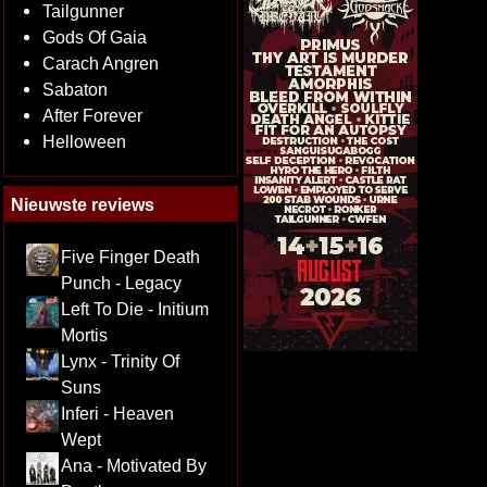
Tailgunner
Gods Of Gaia
Carach Angren
Sabaton
After Forever
Helloween
Nieuwste reviews
Five Finger Death
Punch - Legacy
Left To Die - Initium
Mortis
Lynx - Trinity Of
Suns
Inferi - Heaven
Wept
Ana - Motivated By