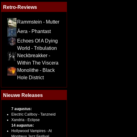
Retro-Reviews
Rammstein - Mutter
Äera - Phantast
Echoes Of A Dying
World - Tribulation
Neckbreakker -
Within The Viscera
Monolithe - Black
Hole District
Nieuwe Releases
7 augustus:
Electric Callboy - Tanzneid
Xandria - Eclipse
14 augustus:
Hollywood Vampires - At
Montreux Jazz Festival