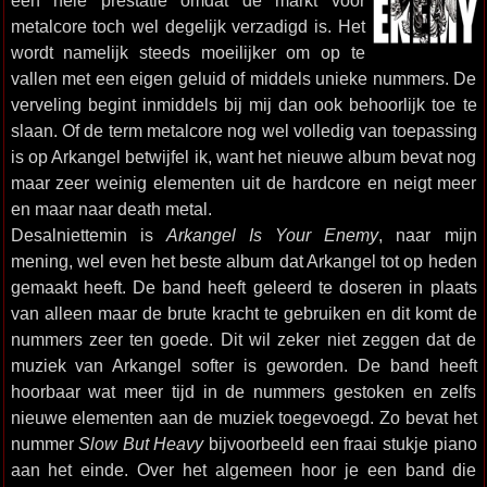
een hele prestatie omdat de markt voor
metalcore toch wel degelijk verzadigd is. Het
wordt namelijk steeds moeilijker om op te
vallen met een eigen geluid of middels unieke nummers. De
verveling begint inmiddels bij mij dan ook behoorlijk toe te
slaan. Of de term metalcore nog wel volledig van toepassing
is op Arkangel betwijfel ik, want het nieuwe album bevat nog
maar zeer weinig elementen uit de hardcore en neigt meer
en maar naar death metal.
Desalniettemin is
Arkangel Is Your Enemy
, naar mijn
mening, wel even het beste album dat Arkangel tot op heden
gemaakt heeft. De band heeft geleerd te doseren in plaats
van alleen maar de brute kracht te gebruiken en dit komt de
nummers zeer ten goede. Dit wil zeker niet zeggen dat de
muziek van Arkangel softer is geworden. De band heeft
hoorbaar wat meer tijd in de nummers gestoken en zelfs
nieuwe elementen aan de muziek toegevoegd. Zo bevat het
nummer
Slow But Heavy
bijvoorbeeld een fraai stukje piano
aan het einde. Over het algemeen hoor je een band die