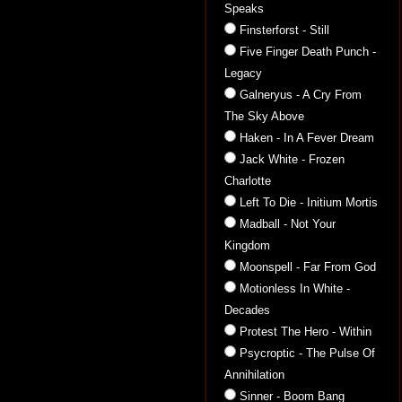
Speaks
Finsterforst - Still
Five Finger Death Punch -
Legacy
Galneryus - A Cry From
The Sky Above
Haken - In A Fever Dream
Jack White - Frozen
Charlotte
Left To Die - Initium Mortis
Madball - Not Your
Kingdom
Moonspell - Far From God
Motionless In White -
Decades
Protest The Hero - Within
Psycroptic - The Pulse Of
Annihilation
Sinner - Boom Bang