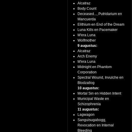
Alcatraz
Body Count
Deceased..., Putridarium en
Mancuerda
Elithium en End of the Dream
Luna Kills en Pacemaker
M'era Luna
Wolfmother
9 augustus:
Alcatraz
Arch Enemy
M'era Luna
Midnight en Phantom
Corporation
Spectral Wound, Invulche en
Blodzallog
10 augustus:
Mortal Sin en Hidden Intent
Municipal Waste en
Schizophrenia
11 augustus:
Lagwagon
Sanguisugabogg,
Revocation en Internal
Bleeding