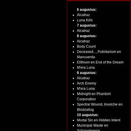
6 augustus:
Alcatraz
Luna Kills
7 augustus:
Alcatraz
8 augustus:
Alcatraz
Body Count
Deceased..., Putridarium en
Mancuerda
Elithium en End of the Dream
M'era Luna
9 augustus:
Alcatraz
Arch Enemy
M'era Luna
Midnight en Phantom
Corporation
Spectral Wound, Invulche en
Blodzallog
10 augustus:
Mortal Sin en Hidden Intent
Municipal Waste en
Schizophrenia