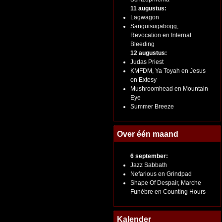
11 augustus:
Lagwagon
Sanguisugabogg,
Revocation en Internal
Bleeding
12 augustus:
Judas Priest
KMFDM, Ya Toyah en Jesus
on Extesy
Mushroomhead en Mountain
Eye
Summer Breeze
Over één maand
6 september:
Jazz Sabbath
Nefarious en Grindpad
Shape Of Despair, Marche
Funèbre en Counting Hours
Kalender