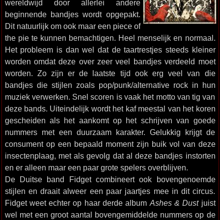
wereldwijd door allerlei andere
beginnende bandjes wordt opgepakt.
Dit natuurlijk om ook maar een piece of
the pie te kunnen bemachtigen. Heel menselijk en normaal.
Het probleem is dan wel dat de taartrestjes steeds kleiner
worden omdat deze over zeer veel bandjes verdeeld moet
worden. Zo zijn er de laatste tijd ook erg veel van die
bandjes die stijlen zoals pop/punk/alternative rock in hun
muziek verwerken. Snel scoren is vaak het motto van tig van
deze bands. Uiteindelijk wordt het kaf meestal van het koren
gescheiden als het aankomt op het schrijven van goede
nummers met een duurzaam karakter. Gelukkig krijgt de
consument op een bepaald moment zijn buik vol van deze
insectenplaag, met als gevolg dat al deze bandjes instorten
en er alleen maar een paar grote spelers overblijven.
De Duitse band Fidget combineert ook bovengenoemde
stijlen en draait alweer een paar jaartjes mee in dit circus.
Fidget weet echter op haar derde album
Ashes & Dust
juist
wel met een groot aantal bovengemiddelde nummers op de