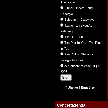
Annihilation
Sinner - Boom Bang
Goodbye
Sojourner - Gateways
Taake - En Skog Av
Nidstang
The Hu - Hun
The Plot In You - The Plot
In You
The Rolling Stones -
Foreign Tongues
een andere release uit juli
2026
[
Uitslag
|
Enquêtes
]
Concertagenda