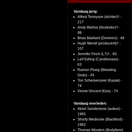
Vandaag jarig:
Alfred Tennyson (dichter)† -
217
Andy Warhol (illustrator)† -
98
Brian Maillard (Dominici) - 48
Hugh Mendl (producent)† -
107
Jennifer Finch (L7)† - 60
Leif Edling (Candlemass) -
63
Ramon Ploeg (Bleeding
Gods) - 45
Ton Scherpenzeel (Kayak) -
74
Vinnie Vincent (Kiss) - 74
Vandaag overleden:
Aksel Sandemose (auteur) -
1965
Shorty Medlocke (Blackfoot) -
1982
Thomas Wouters (Bodyfarm)