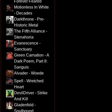
Forever Feared
Motionless In White
- Decades
Darkthrone - Pre-
Historic Metal
The Fifth Alliance -
Stenahoria
Evanescence -
Sanctuary
Green Carnation - A
Dark Poem, Part II:
Sanguis
Alvader - Woede
Spell - Wretched
Heart
DevilDriver - Strike
And Kill
Gladenfold -
Soulbound