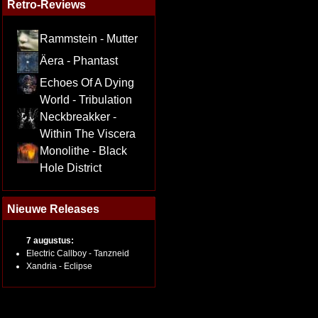
Retro-Reviews
Rammstein - Mutter
Äera - Phantast
Echoes Of A Dying
World - Tribulation
Neckbreakker -
Within The Viscera
Monolithe - Black
Hole District
Nieuwe Releases
7 augustus:
Electric Callboy - Tanzneid
Xandria - Eclipse