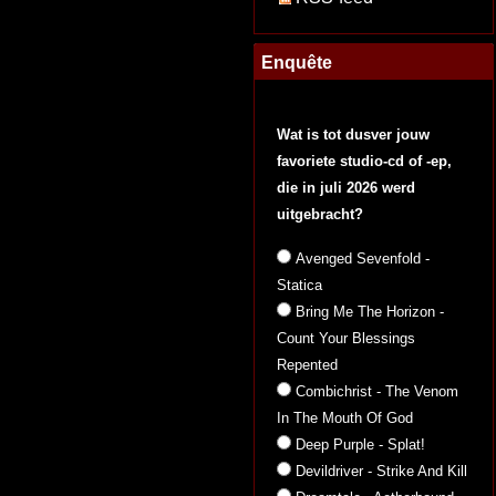
Enquête
Wat is tot dusver jouw
favoriete studio-cd of -ep,
die in juli 2026 werd
uitgebracht?
Avenged Sevenfold -
Statica
Bring Me The Horizon -
Count Your Blessings
Repented
Combichrist - The Venom
In The Mouth Of God
Deep Purple - Splat!
Devildriver - Strike And Kill