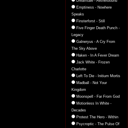
Dreamtale - Aetherbound
Emptiness - Nowhere
Speaks
Finsterforst - Still
Five Finger Death Punch -
Legacy
Galneryus - A Cry From
The Sky Above
Haken - In A Fever Dream
Jack White - Frozen
Charlotte
Left To Die - Initium Mortis
Madball - Not Your
Kingdom
Moonspell - Far From God
Motionless In White -
Decades
Protest The Hero - Within
Psycroptic - The Pulse Of