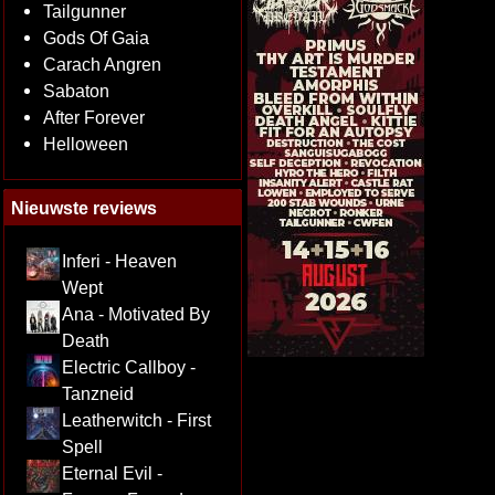
Tailgunner
Gods Of Gaia
Carach Angren
Sabaton
After Forever
Helloween
Nieuwste reviews
Inferi - Heaven
Wept
Ana - Motivated By
Death
Electric Callboy -
Tanzneid
Leatherwitch - First
Spell
Eternal Evil -