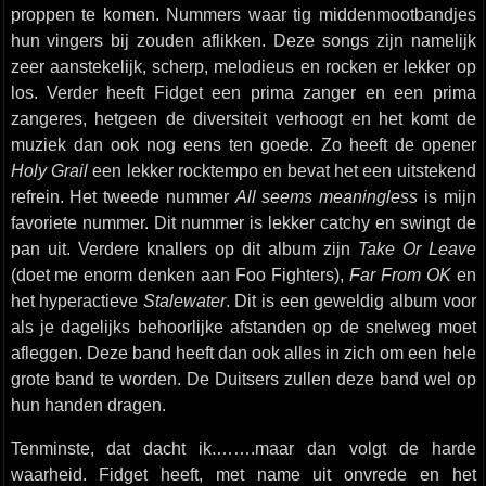
proppen te komen. Nummers waar tig middenmootbandjes
hun vingers bij zouden aflikken. Deze songs zijn namelijk
zeer aanstekelijk, scherp, melodieus en rocken er lekker op
los. Verder heeft Fidget een prima zanger en een prima
zangeres, hetgeen de diversiteit verhoogt en het komt de
muziek dan ook nog eens ten goede. Zo heeft de opener
Holy Grail
een lekker rocktempo en bevat het een uitstekend
refrein. Het tweede nummer
All seems meaningless
is mijn
favoriete nummer. Dit nummer is lekker catchy en swingt de
pan uit. Verdere knallers op dit album zijn
Take Or Leave
(doet me enorm denken aan Foo Fighters),
Far From OK
en
het hyperactieve
Stalewater
. Dit is een geweldig album voor
als je dagelijks behoorlijke afstanden op de snelweg moet
afleggen. Deze band heeft dan ook alles in zich om een hele
grote band te worden. De Duitsers zullen deze band wel op
hun handen dragen.
Tenminste, dat dacht ik.…….maar dan volgt de harde
waarheid. Fidget heeft, met name uit onvrede en het