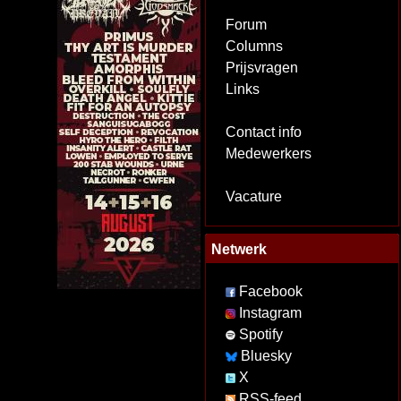
Forum
Columns
Prijsvragen
Links
Contact info
Medewerkers
Vacature
Netwerk
Facebook
Instagram
Spotify
Bluesky
X
RSS-feed