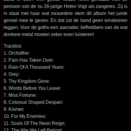
persoon van de nu 26-jarige Helen Vogt als zangeres. Zij is
in staat met haar wat zwaardere stem dit album het juiste
gevoel mee te geven. En dat zal de band geen windeieren
leggen. Voor de goths een aanrader, liefhebbers van de wat
donkere metal moeten zeker even luisteren!
Tracklist:
1. Orchidfire:
2. Pain Has Taken Over:
3. Rain Of A Thousand Years:
4. Grey:
5. Thy Kingdom Gone:
6. Words Before You Leave:
7. Miss Fortune:
8. Colossal Shaped Despair:
9. Kismet:
10. For My Enemies:
11. Souls Of The Neon Reign:
12. The War We Left Behind