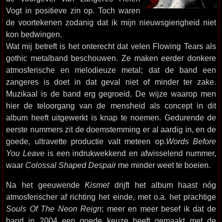
Vogt in positieve zin op. Toch waren
de voortekenen zodanig dat ik mijn nieuwsgierigheid niet
kon bedwingen.
Wat mij betreft is het onterecht dat velen Flowing Tears als
gothic metalband beschouwen. Ze maken eerder donkere
atmosferische en melodieuze metal; dat de band een
zangeres is doet in dat geval niet of minder ter zake.
Muzikaal is de band erg gegroeid. De wijze waarop men
hier de teloorgang van de mensheid als concept in dit
album heeft uitgewerkt is knap te noemen. Gedurende de
eerste nummers zit de doemstemming er al aardig in, en de
goede, ultravette productie valt meteen op.
Words Before
You Leave
is een indrukwekkend en afwisselend nummer,
waar
Colossal Shaped Despair
me minder weet te boeien.
Na het geeuwende
Kismet
drijft het album haast nóg
atmosferischer af richting het einde, met o.a. het prachtige
Souls Of The Neon Reign
; meer en meer besef ik dat de
band in 2004 een goede keuze heeft gemaakt met de