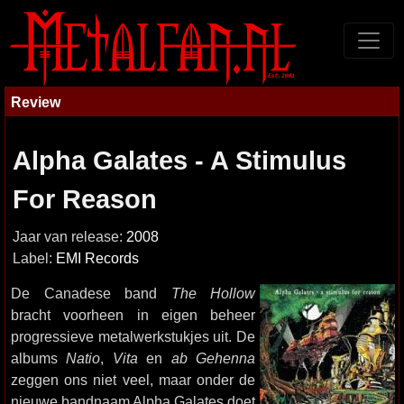
Review
Alpha Galates - A Stimulus
For Reason
Jaar van release:
2008
Label:
EMI Records
De Canadese band
The Hollow
bracht voorheen in eigen beheer
progressieve metalwerkstukjes uit. De
albums
Natio
,
Vita
en
ab Gehenna
zeggen ons niet veel, maar onder de
nieuwe bandnaam Alpha Galates doet