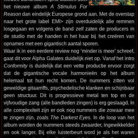
het nieuwe album
A Stimulus For
Reason
dan eindelijk Europese grond aan. Met de overstap
naar het grote label EMI> zijn overduidelijk alle remmen
losgegaan en volgens de band zelf zaten de producers in
de studio met de handen in het haar bij het creëren van
opnames met een gigantisch aantal sporen.
Waar ik in een eerdere review nog ‘minder is meer’ schreef,
gaat dit voor Alpha Galates duidelijk niet op. Vanaf het intro
Conformity
is duidelijk dat een vette productie ervoor zorgt
dat de gigantische vocale harmonieën op het album
helemaal tot hun recht komen. De nummers zitten vol
geweldige gitaarriffs, psychedelische klanken en schijnbaar
geen structuur. Dit is progressieve metal ten top en de
vijfvoudige zang (alle bandleden zingen) is erg geslaagd. In
alle complexiteit zijn er ook nog nummers die zowaar mee
te zingen zijn, zoals
The Darkest Eyes
. In de loop van het
album worden de nummers steeds zwaarder, ingewikkelder
en ook langer. Bij elke luisterbeurt word je als het waren